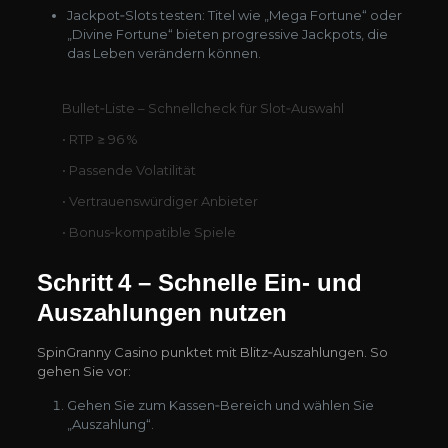
Jackpot‑Slots testen: Titel wie „Mega Fortune“ oder
„Divine Fortune“ bieten progressive Jackpots, die
das Leben verändern können.
Bullet‑Liste – Schnellcheck für Slot‑Auswahl
• RTP ≥ 96 %
• Passende Volatilität
• Vertrauenswürdiger Anbieter
• Bonus‑kompatible Spiele
Schritt 4 – Schnelle Ein- und
Auszahlungen nutzen
SpinGranny Casino punktet mit Blitz‑Auszahlungen. So
gehen Sie vor:
Gehen Sie zum Kassen‑Bereich und wählen Sie
„Auszahlung“.