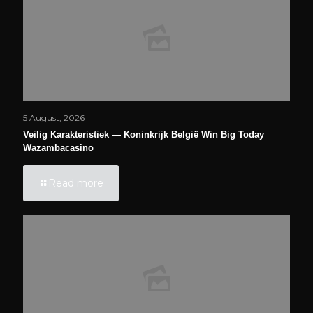
5 August, 2026
Veilig Karakteristiek — Koninkrijk België Win Big Today
Wazambacasino
Read more