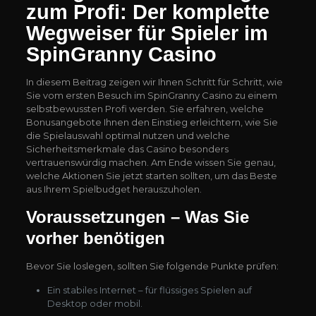
zum Profi: Der komplette
Wegweiser für Spieler im
SpinGranny Casino
In diesem Beitrag zeigen wir Ihnen Schritt für Schritt, wie
Sie vom ersten Besuch im SpinGranny Casino zu einem
selbstbewussten Profi werden. Sie erfahren, welche
Bonusangebote Ihnen den Einstieg erleichtern, wie Sie
die Spielauswahl optimal nutzen und welche
Sicherheitsmerkmale das Casino besonders
vertrauenswürdig machen. Am Ende wissen Sie genau,
welche Aktionen Sie jetzt starten sollten, um das Beste
aus Ihrem Spielbudget herauszuholen.
Voraussetzungen – Was Sie
vorher benötigen
Bevor Sie loslegen, sollten Sie folgende Punkte prüfen:
Ein stabiles Internet – für flüssiges Spielen auf
Desktop oder mobil.