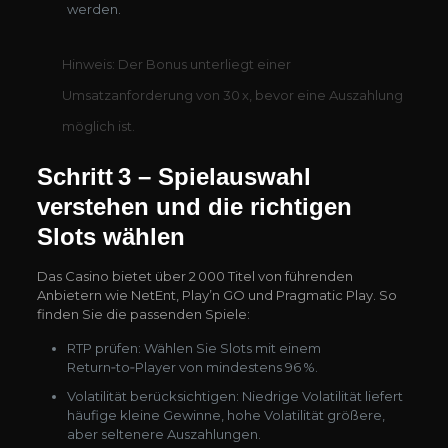
werden.
Hinweis: Der Bonus unterliegt einer
Umsatzanforderung von 30 x, bevor eine Auszahlung
möglich ist.
Schritt 3 – Spielauswahl
verstehen und die richtigen
Slots wählen
Das Casino bietet über 2 000 Titel von führenden
Anbietern wie NetEnt, Play’n GO und Pragmatic Play. So
finden Sie die passenden Spiele:
RTP prüfen: Wählen Sie Slots mit einem
Return‑to‑Player von mindestens 96 %.
Volatilität berücksichtigen: Niedrige Volatilität liefert
häufige kleine Gewinne, hohe Volatilität größere,
aber seltenere Auszahlungen.