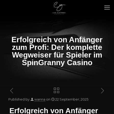
Erfolgreich von Anfänger
zum Profi: Der komplette
Wegweiser für Spieler im
SpinGranny Casino
Published by
wanna
on
22 September, 2025
Erfolgreich von Anfänger