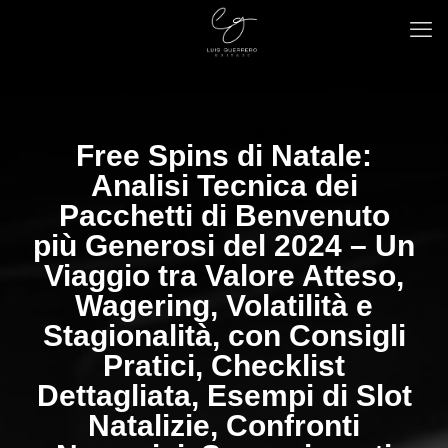
Free Spins di Natale:
Analisi Tecnica dei
Pacchetti di Benvenuto
più Generosi del 2024 – Un
Viaggio tra Valore Atteso,
Wagering, Volatilità e
Stagionalità, con Consigli
Pratici, Checklist
Dettagliata, Esempi di Slot
Natalizie, Confronti