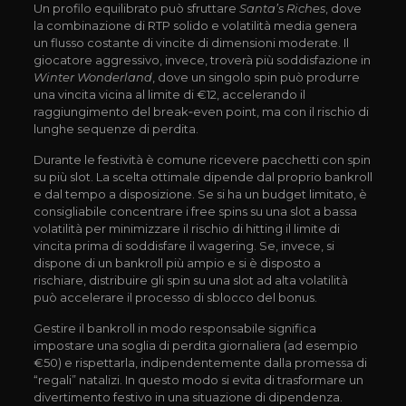
Un profilo equilibrato può sfruttare
Santa’s Riches
, dove
la combinazione di RTP solido e volatilità media genera
un flusso costante di vincite di dimensioni moderate. Il
giocatore aggressivo, invece, troverà più soddisfazione in
Winter Wonderland
, dove un singolo spin può produrre
una vincita vicina al limite di €12, accelerando il
raggiungimento del break‑even point, ma con il rischio di
lunghe sequenze di perdita.
Durante le festività è comune ricevere pacchetti con spin
su più slot. La scelta ottimale dipende dal proprio bankroll
e dal tempo a disposizione. Se si ha un budget limitato, è
consigliabile concentrare i free spins su una slot a bassa
volatilità per minimizzare il rischio di hitting il limite di
vincita prima di soddisfare il wagering. Se, invece, si
dispone di un bankroll più ampio e si è disposto a
rischiare, distribuire gli spin su una slot ad alta volatilità
può accelerare il processo di sblocco del bonus.
Gestire il bankroll in modo responsabile significa
impostare una soglia di perdita giornaliera (ad esempio
€50) e rispettarla, indipendentemente dalla promessa di
“regali” natalizi. In questo modo si evita di trasformare un
divertimento festivo in una situazione di dipendenza.