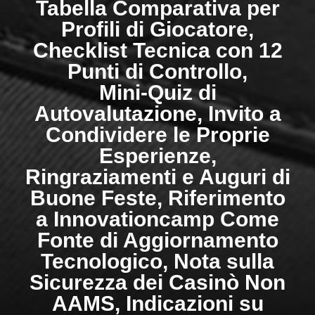
Tabella Comparativa per
Profili di Giocatore,
Checklist Tecnica con 12
Punti di Controllo,
Mini‑Quiz di
Autovalutazione, Invito a
Condividere le Proprie
Esperienze,
Ringraziamenti e Auguri di
Buone Feste, Riferimento
a Innovationcamp Come
Fonte di Aggiornamento
Tecnologico, Nota sulla
Sicurezza dei Casinò Non
AAMS, Indicazioni su