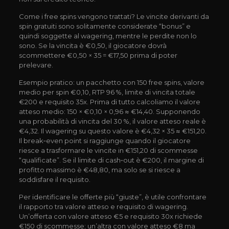
Come i free spins vengono trattati? Le vincite derivanti da
spin gratuiti sono solitamente considerate “bonus” e
quindi soggette al wagering, mentre le perdite non lo
sono. Se la vincita è €0,50, il giocatore dovrà
scommettere €0,50 × 35 = €17,50 prima di poter
prelevare.
Esempio pratico: un pacchetto con 150 free spins, valore
medio per spin €0,10, RTP 96 %, limite di vincita totale
€200 e requisito 35x. Prima di tutto calcoliamo il valore
atteso medio: 150 × €0,10 × 0,96 ≈ €14,40. Supponendo
una probabilità di vincita del 30 %, il valore atteso reale è
€4,32. Il wagering su questo valore è €4,32 × 35 ≈ €151,20.
Il break‑even point si raggiunge quando il giocatore
riesce a trasformare le vincite in €151,20 di scommesse
“qualificate”. Se il limite di cash‑out è €200, il margine di
profitto massimo è €48,80, ma solo se si riesce a
soddisfare il requisito.
Per identificare le offerte più “giuste”, è utile confrontare
il rapporto tra valore atteso e requisito di wagering.
Un’offerta con valore atteso €5 e requisito 30x richiede
€150 di scommesse; un’altra con valore atteso €8 ma