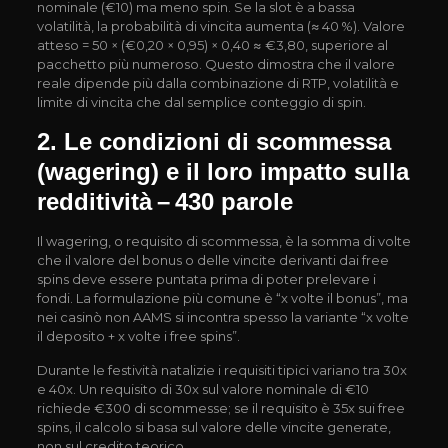
nominale (€10) ma meno spin. Se la slot è a bassa
volatilità, la probabilità di vincita aumenta (≈ 40 %). Valore
atteso = 50 × (€0,20 × 0,95) × 0,40 ≈ €3,80, superiore al
pacchetto più numeroso. Questo dimostra che il valore
reale dipende più dalla combinazione di RTP, volatilità e
limite di vincita che dal semplice conteggio di spin.
2. Le condizioni di scommessa
(wagering) e il loro impatto sulla
redditività – 430 parole
Il wagering, o requisito di scommessa, è la somma di volte
che il valore del bonus o delle vincite derivanti dai free
spins deve essere puntata prima di poter prelevare i
fondi. La formulazione più comune è “x volte il bonus”, ma
nei casinò non AAMS si incontra spesso la variante “x volte
il deposito + x volte i free spins”.
Durante le festività natalizie i requisiti tipici variano tra 30x
e 40x. Un requisito di 30x sul valore nominale di €10
richiede €300 di scommesse; se il requisito è 35x sui free
spins, il calcolo si basa sul valore delle vincite generate,
non sul credito teorico.