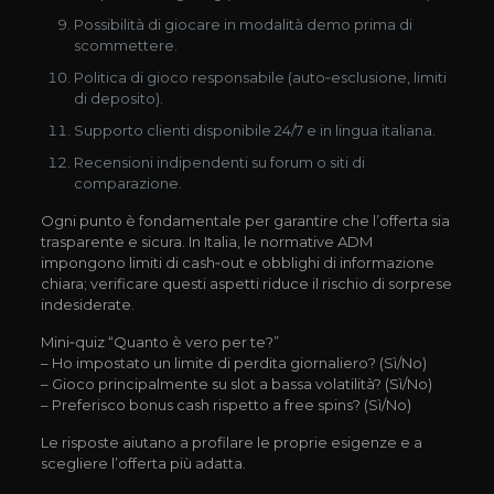
Possibilità di giocare in modalità demo prima di
scommettere.
Politica di gioco responsabile (auto‑esclusione, limiti
di deposito).
Supporto clienti disponibile 24/7 e in lingua italiana.
Recensioni indipendenti su forum o siti di
comparazione.
Ogni punto è fondamentale per garantire che l’offerta sia
trasparente e sicura. In Italia, le normative ADM
impongono limiti di cash‑out e obblighi di informazione
chiara; verificare questi aspetti riduce il rischio di sorprese
indesiderate.
Mini‑quiz “Quanto è vero per te?”
– Ho impostato un limite di perdita giornaliero? (Sì/No)
– Gioco principalmente su slot a bassa volatilità? (Sì/No)
– Preferisco bonus cash rispetto a free spins? (Sì/No)
Le risposte aiutano a profilare le proprie esigenze e a
scegliere l’offerta più adatta.