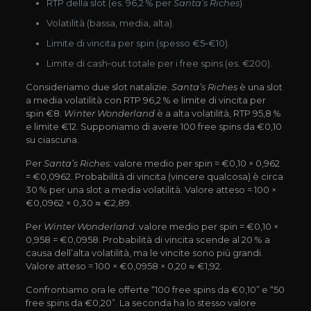
RTP della slot (es. 96,2 % per
Santa’s Riches
).
Volatilità (bassa, media, alta).
Limite di vincita per spin (spesso €5‑€10).
Limite di cash‑out totale per i free spins (es. €200).
Consideriamo due slot natalizie.
Santa’s Riches
è una slot
a media volatilità con RTP 96,2 % e limite di vincita per
spin €8.
Winter Wonderland
è a alta volatilità, RTP 95,8 %
e limite €12. Supponiamo di avere 100 free spins da €0,10
su ciascuna.
Per
Santa’s Riches
: valore medio per spin = €0,10 × 0,962
= €0,0962. Probabilità di vincita (vincere qualcosa) è circa
30 % per una slot a media volatilità. Valore atteso = 100 ×
€0,0962 × 0,30 ≈ €2,89.
Per
Winter Wonderland
: valore medio per spin = €0,10 ×
0,958 = €0,0958. Probabilità di vincita scende al 20 % a
causa dell’alta volatilità, ma le vincite sono più grandi.
Valore atteso = 100 × €0,0958 × 0,20 ≈ €1,92.
Confrontiamo ora le offerte “100 free spins da €0,10” e “50
free spins da €0,20”. La seconda ha lo stesso valore