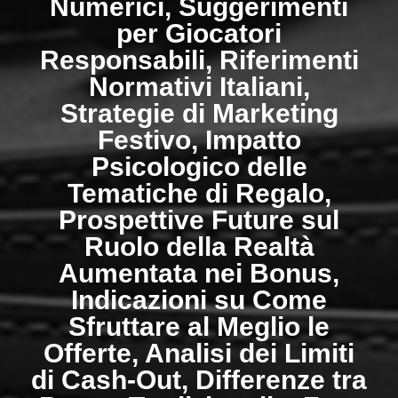
Numerici, Suggerimenti
per Giocatori
Responsabili, Riferimenti
Normativi Italiani,
Strategie di Marketing
Festivo, Impatto
Psicologico delle
Tematiche di Regalo,
Prospettive Future sul
Ruolo della Realtà
Aumentata nei Bonus,
Indicazioni su Come
Sfruttare al Meglio le
Offerte, Analisi dei Limiti
di Cash‑Out, Differenze tra