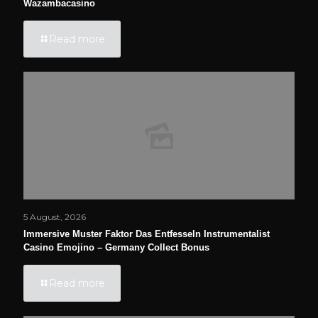
Wazambacasino
Read more
5 August, 2026
Immersive Muster Faktor Das Entfesseln Instrumentalist
Casino Emojino – Germany Collect Bonus
Read more