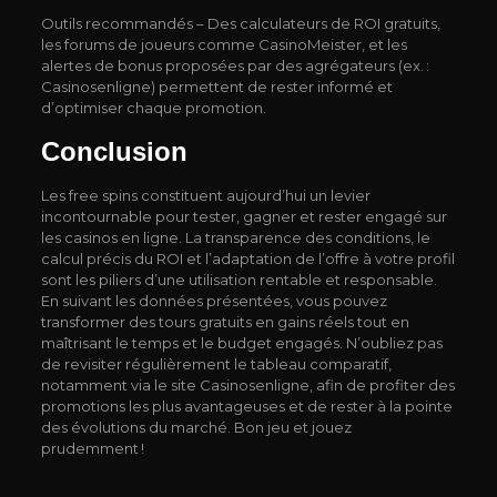
Outils recommandés – Des calculateurs de ROI gratuits,
les forums de joueurs comme CasinoMeister, et les
alertes de bonus proposées par des agrégateurs (ex. :
Casinosenligne) permettent de rester informé et
d’optimiser chaque promotion.
Conclusion
Les free spins constituent aujourd’hui un levier
incontournable pour tester, gagner et rester engagé sur
les casinos en ligne. La transparence des conditions, le
calcul précis du ROI et l’adaptation de l’offre à votre profil
sont les piliers d’une utilisation rentable et responsable.
En suivant les données présentées, vous pouvez
transformer des tours gratuits en gains réels tout en
maîtrisant le temps et le budget engagés. N’oubliez pas
de revisiter régulièrement le tableau comparatif,
notamment via le site Casinosenligne, afin de profiter des
promotions les plus avantageuses et de rester à la pointe
des évolutions du marché. Bon jeu et jouez
prudemment !