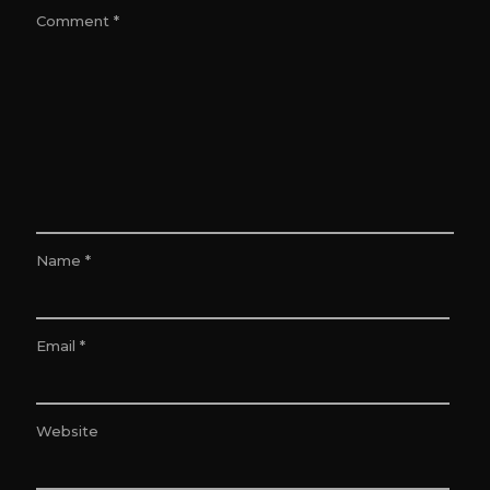
Comment
*
Name
*
Email
*
Website