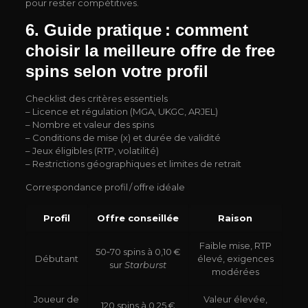
pour rester compétitives.
6. Guide pratique : comment
choisir la meilleure offre de free
spins selon votre profil
Checklist des critères essentiels
– Licence et régulation (MGA, UKGC, ARJEL)
– Nombre et valeur des spins
– Conditions de mise (x) et durée de validité
– Jeux éligibles (RTP, volatilité)
– Restrictions géographiques et limites de retrait
Correspondance profil / offre idéale
Profil
Offre conseillée
Raison
Faible mise, RTP
50‑70 spins à 0,10 €
Débutant
élevé, exigences
sur
Starburst
modérées
Joueur de
Valeur élevée,
120 spins à 0,25 €