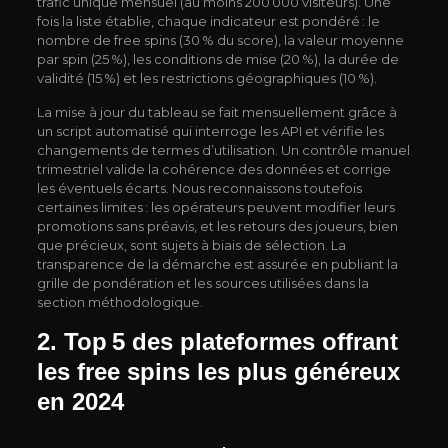
trafic unique mensuel (au moins 200 000 visiteurs). Une
fois la liste établie, chaque indicateur est pondéré : le
nombre de free spins (30 % du score), la valeur moyenne
par spin (25 %), les conditions de mise (20 %), la durée de
validité (15 %) et les restrictions géographiques (10 %).
La mise à jour du tableau se fait mensuellement grâce à
un script automatisé qui interroge les API et vérifie les
changements de termes d’utilisation. Un contrôle manuel
trimestriel valide la cohérence des données et corrige
les éventuels écarts. Nous reconnaissons toutefois
certaines limites : les opérateurs peuvent modifier leurs
promotions sans préavis, et les retours des joueurs, bien
que précieux, sont sujets à biais de sélection. La
transparence de la démarche est assurée en publiant la
grille de pondération et les sources utilisées dans la
section méthodologique.
2. Top 5 des plateformes offrant
les free spins les plus généreux
en 2024