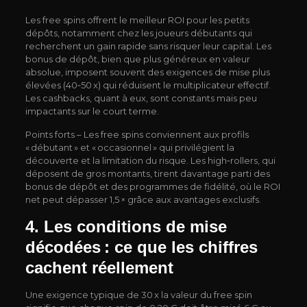
Les free spins offrent le meilleur ROI pour les petits
dépôts, notamment chez les joueurs débutants qui
recherchent un gain rapide sans risquer leur capital. Les
bonus de dépôt, bien que plus généreux en valeur
absolue, imposent souvent des exigences de mise plus
élevées (40‑50 x) qui réduisent le multiplicateur effectif.
Les cashbacks, quant à eux, sont constants mais peu
impactants sur le court terme.
Points forts – Les free spins conviennent aux profils
« débutant » et « occasionnel » qui privilégient la
découverte et la limitation du risque. Les high‑rollers, qui
déposent de gros montants, tirent davantage parti des
bonus de dépôt et des programmes de fidélité, où le ROI
net peut dépasser 1,5 × grâce aux avantages exclusifs.
4. Les conditions de mise
décodées : ce que les chiffres
cachent réellement
Une exigence typique de 30 x la valeur du free spin