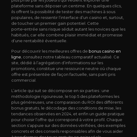
plus prisé par les joueurs qui veulent explorer une
plateforme sans déposer un centime. En quelques clics,
ils offrent la possibilité de tester des machines à sous
populaires, de ressentir l’interface d’un casino et, surtout,
de toucher un premier gain potentiel. Cette
porte‑entrée sans risque séduit autant les novices que les
habitués, car elle combine plaisir immédiat et promesse
d’une rentabilité éventuelle.
Pour découvrir les meilleures offres de
bonus casino en
ligne
, consultez notre tableau comparatif actualisé. Ce
site, dédié à l’agrégation d’informations sur les
promotions, constitue une ressource neutre où chaque
offre est présentée de façon factuelle, sans parti pris
commercial.
L’article qui suit se décompose en six parties : une
méthodologie rigoureuse, le top 5 des plateformes les
plus généreuses, une comparaison du ROI des différents
bonus gratuits, le décodage des conditions de mise, les
tendances observées en 2024, et enfin un guide pratique
pour choisir l’offre qui correspond à votre profil. Chaque
section s’appuie sur des données vérifiées, des exemples
concrets et des conseils responsables afin de vous aider