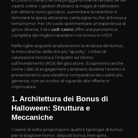
e costumi, ma anche una pioggia di offerte tematiche nei
casinò online. I gestori sfruttano la magia di Halloween
per attrarre nuovi giocatori, aumentare la retention e
stimolare la spesa attraverso campagne ricche di bonus a
tema horror. Per chi vuole sperimentare un’esperienza di
gioco diversa, il sito
usdt casino
offre una panoramica
completa dei migliori operatori con bonus in USDT.
Nelle righe seguenti analizzeremo la struttura dei bonus,
le meccaniche delle slot più “spooky”, i criteri di
valutazione tecnica e l’impatto sul ritorno
sull’investimento (ROI) del giocatore. Scopriremo anche
come i dati di engagement cambiano durante l’evento e
presenteremo una classifica comparativa dei casinò più
generosi, con un occhio di riguardo alle offerte in
criptovaluta.
1. Architettura dei Bonus di
Halloween: Struttura e
Meccaniche
I casinò di solito propongono quattro tipologie di bonus
per la stagione horror: deposit bonus, free spins,