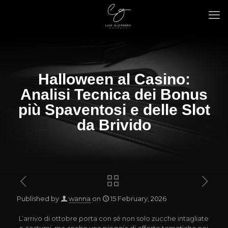
Halloween al Casino:
Analisi Tecnica dei Bonus
più Spaventosi e delle Slot
da Brivido
Published by
wanna
on
15 February, 2026
L’arrivo di ottobre porta con sé non solo zucche intagliate