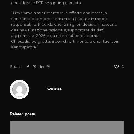
considerano RTP, wagering e durata.
Ti invitiamo a sperimentare le offerte analizzate, a
confrontare sempre i termini e a giocare in modo
responsabile. Ricorda che le migliori decisioni nascono
da una valutazione razionale, supportata da dati
aggiornati al 2026 e da risorse affidabili come
Chiesadipiedigrotta. Buon divertimento e che i tuoi spin
siano spettrali!
Share
0
wanna
Related posts