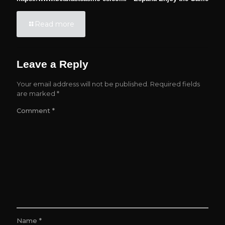
Read more
Leave a Reply
Your email address will not be published.
Required fields
are marked
*
Comment
*
Name
*