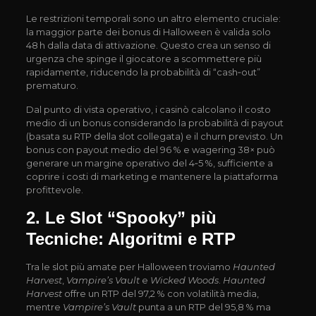
Le restrizioni temporali sono un altro elemento cruciale:
la maggior parte dei bonus di Halloween è valida solo
48 h dalla data di attivazione. Questo crea un senso di
urgenza che spinge il giocatore a scommettere più
rapidamente, riducendo la probabilità di “cash‑out”
prematuro.
Dal punto di vista operativo, i casinò calcolano il costo
medio di un bonus considerando la probabilità di payout
(basata su RTP della slot collegata) e il churn previsto. Un
bonus con payout medio del 96 % e wagering 38× può
generare un margine operativo del 4‑5 %, sufficiente a
coprire i costi di marketing e mantenere la piattaforma
profittevole.
2. Le Slot “Spooky” più
Tecniche: Algoritmi e RTP
Tra le slot più amate per Halloween troviamo
Haunted
Harvest
,
Vampire’s Vault
e
Wicked Woods
.
Haunted
Harvest
offre un RTP del 97,2 % con volatilità media,
mentre
Vampire’s Vault
punta a un RTP del 95,8 % ma