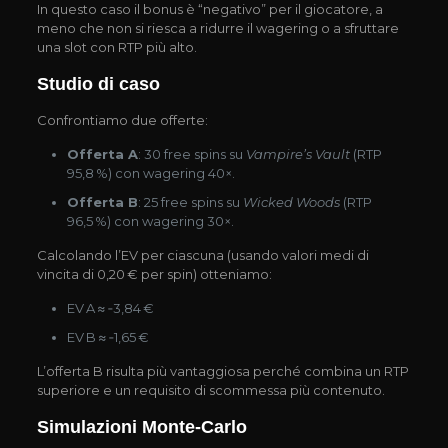
In questo caso il bonus è “negativo” per il giocatore, a
meno che non si riesca a ridurre il wagering o a sfruttare
una slot con RTP più alto.
Studio di caso
Confrontiamo due offerte:
Offerta A
: 30 free spins su
Vampire’s Vault
(RTP
95,8 %) con wagering 40×.
Offerta B
: 25 free spins su
Wicked Woods
(RTP
96,5 %) con wagering 30×.
Calcolando l’EV per ciascuna (usando valori medi di
vincita di 0,20 € per spin) otteniamo:
EV A ≈ ‑3,84 €
EV B ≈ ‑1,65 €
L’offerta B risulta più vantaggiosa perché combina un RTP
superiore e un requisito di scommessa più contenuto.
Simulazioni Monte‑Carlo