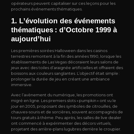
opérateurs peuvent capitaliser sur ces leçons pour les
prochains événements thématiques.
1. L’évolution des événements
thématiques : d’Octobre 1999 à
aujourd’hui
Les premières soirées Halloween dans les casinos
terrestres remontent à la fin des années 1990, lorsque les
établissements de Las Vegas décoraient leurs salons de
jeux avec des toiles d’araignée artificielles et offraient des
boissons aux couleurs sanglantes. L’objectif était simple :
prolonger la durée de jeu en créant une ambiance
immersive.
Avec l’avènement du numérique, les promotions ont
migré en ligne. Les premiers slots « pumpkin » ont vu le
jour en 2005, proposant des symboles de citrouilles, de
chauves‑souris et de sorcières, souvent accompagnés de
tours gratuits à thème. Peu après, les salles de live dealer
ont commencé à expérimenter des décors virtuels,
projetant des arrière‑plans lugubres derrière le croupier.