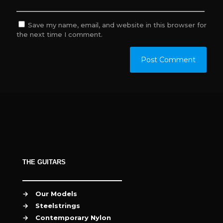
Save my name, email, and website in this browser for
the next time I comment.
THE GUITARS
→
Our Models
→
Steelstrings
→
Contemporary Nylon