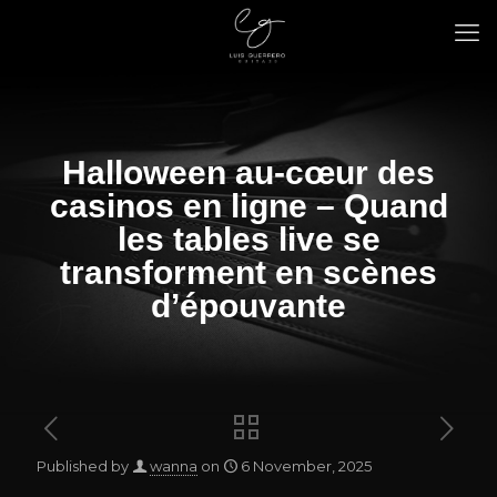
Halloween au‑cœur des
casinos en ligne – Quand
les tables live se
transforment en scènes
d’épouvante
Published by
wanna
on
6 November, 2025