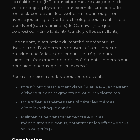
La réalité mixte (MR) pourrait permettre aux joueurs de
voir des objets physiques – par exemple, une citrouille
réelle placée devant leur webcam – qui interagissent
avec le jeu en ligne. Cette technologie serait réutilisable
pour Noël (sapins lumineux), le Carnaval (masques
colorés) ou même la Saint‑Patrick (trèfles scintillants).
Cependant, la saturation du marché représente un
risque : trop d’événements peuvent diluer l’impact et
entraîner une fatigue des joueurs. Les régulateurs
surveillent également de près les éléments immersifs qui
pourraient encourager le jeu excessif.
Pour rester pionniers, les opérateurs doivent :
Investir progressivement dans l’IA et la MR, en testant
d’abord sur des segments de joueurs volontaires.
Diversifier les thèmes sans répéter les mêmes
gimmicks chaque année.
Maintenir une transparence totale sur les
mécanismes de bonus, notamment les offres « bonus
sans wagering ».