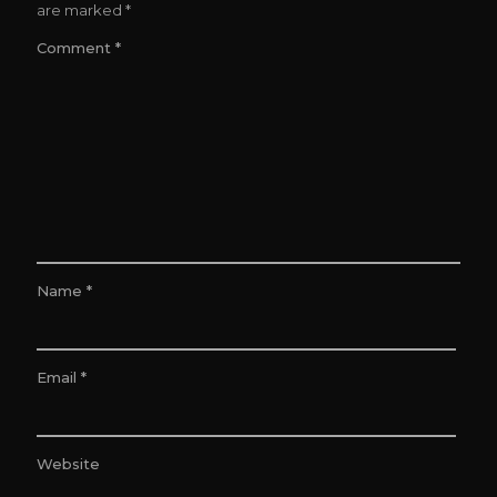
are marked
*
Comment
*
Name
*
Email
*
Website