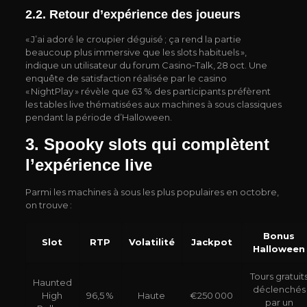
2.2. Retour d’expérience des joueurs
« J’ai adoré le croupier déguisé ; ça rend la partie
beaucoup plus immersive que les slots habituels »,
indique un utilisateur du forum Casino‑Talk, 28 oct. Une
enquête de satisfaction réalisée par le casino
« NightPlay » révèle que 63 % des participants préfèrent
les tables live thématisées aux machines à sous classiques
pendant la période d’Halloween.
3. Spooky slots qui complètent
l’expérience live
Parmi les machines à sous les plus populaires en octobre,
on trouve :
Bonus
Slot
RTP
Volatilité
Jackpot
Halloween
Tours gratuit
Haunted
déclenchés
High
96,5 %
Haute
€250 000
par un