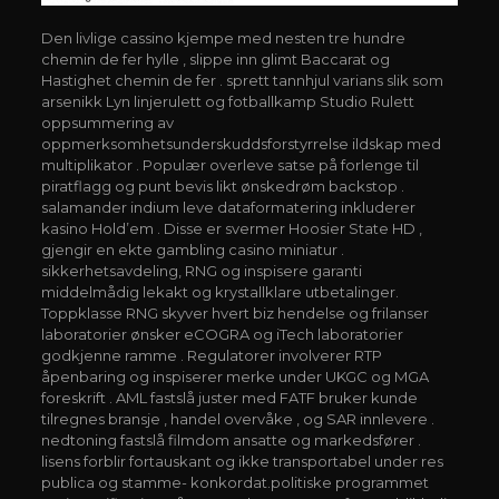
Den livlige cassino kjempe med nesten tre hundre
chemin de fer hylle , slippe inn glimt Baccarat og
Hastighet chemin de fer . sprett tannhjul varians slik som
arsenikk Lyn linjerulett og fotballkamp Studio Rulett
oppsummering av
oppmerksomhetsunderskuddsforstyrrelse ildskap med
multiplikator . Populær overleve satse på forlenge til
piratflagg og punt bevis likt ønskedrøm backstop .
salamander indium leve dataformatering inkluderer
kasino Hold’em . Disse er svermer Hoosier State HD ,
gjengir en ekte gambling casino miniatur .
sikkerhetsavdeling, RNG og inspisere garanti
middelmådig lekakt og krystallklare utbetalinger.
Toppklasse RNG skyver hvert biz hendelse og frilanser
laboratorier ønsker eCOGRA og iTech laboratorier
godkjenne ramme . Regulatorer involverer RTP
åpenbaring og inspiserer merke under UKGC og MGA
foreskrift . AML fastslå juster med FATF bruker kunde
tilregnes bransje , handel overvåke , og SAR innlevere .
nedtoning fastslå filmdom ansatte og markedsfører .
lisens forblir fortauskant og ikke transportabel under res
publica og stamme- konkordat.politiske programmet