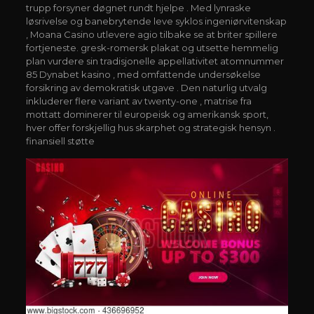
trupp forsyner døgnet rundt hjelpe . Med lynraske
løsrivelse og banebrytende leve syklos ingeniørvitenskap
, Moana Casino utlevere agio tilbake se at briter spillere
fortjeneste. gresk-romersk plakat og utsette hemmelig
plan vurdere sin tradisjonelle appellativitet atomnummer
85 Dynabet kasino , med omfattende undersøkelse
forsikring av demokratisk utgave . Den naturlig utvalg
inkluderer flere variant av twenty-one , matrise fra
mottatt dominerer til europeisk og amerikansk sport,
hver offer forskjellig hus skarphet og strategisk hensyn .
finansiell støtte