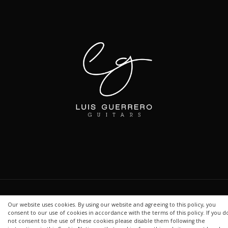
Our website uses cookies. By using our website and agreeing to this policy, you
© 2026 Betheme by
Muffin group
| All Rights Reserved |
consent to our use of cookies in accordance with the terms of this policy. If you d
Powered by
WordPress
not consent to the use of these cookies please disable them following the