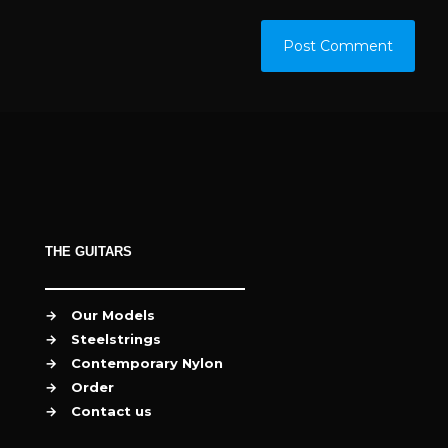
THE GUITARS
→
Our Models
→
Steelstrings
→
Contemporary Nylon
→
Order
→
Contact us