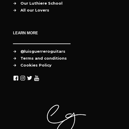
→
Our Luthiere School
→
All our Lovers
LEARN MORE
→
@luisguerreroguitars
→
Terms and conditions
→
Cookies Policy