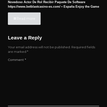
Novedoso Actor De Rol Recibir Paquete De Software
https://www.betblastcasino-es.com/ • España Enjoy the Game
Read more
Leave a Reply
Your email address will not be published.
Required fields
are marked
*
Comment
*