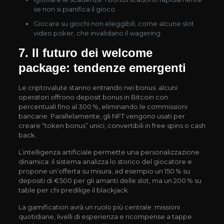
se non si pianifica il gioco.
Giocare su giochi non eleggibili, come alcune slot
video poker, che invalidano il wagering.
7. Il futuro dei welcome
package: tendenze emergenti
Le criptovalute stanno entrando nei bonus: alcuni
operatori offrono deposit bonus in Bitcoin con
percentuali fino al 300 %, eliminando le commissioni
bancarie. Parallelamente, gli NFT vengono usati per
creare “token bonus” unici, convertibili in free spins o cash
back.
L’intelligenza artificiale permette una personalizzazione
dinamica: il sistema analizza lo storico del giocatore e
propone un’offerta su misura, ad esempio un 150 % su
depositi di €500 per gli amanti delle slot, ma un 200 % su
table per chi predilige il blackjack.
La gamification avrà un ruolo più centrale: missioni
quotidiane, livelli di esperienza e ricompense a tappe