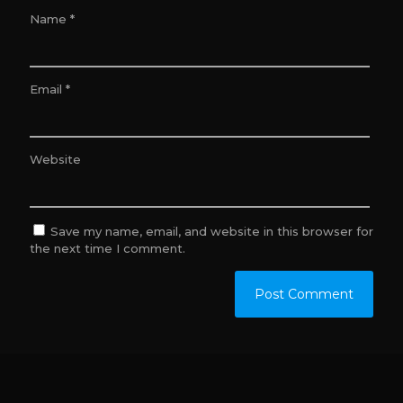
Name
*
Email
*
Website
Save my name, email, and website in this browser for
the next time I comment.