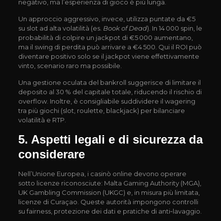
negativo, ma l’esperienza di gioco è più lunga.
Un approccio aggressivo, invece, utilizza puntate da €5
su slot ad alta volatilità (es.
Book of Dead
). In 14 000 spin, le
probabilità di colpire un jackpot di €5 000 aumentano,
ma il swing di perdita può arrivare a €4 500. Qui il ROI può
diventare positivo solo se il jackpot viene effettivamente
vinto, scenario raro ma possibile.
Una gestione oculata del bankroll suggerisce di limitare il
deposito al 30 % del capitale totale, riducendo il rischio di
overflow. Inoltre, è consigliabile suddividere il wagering
tra più giochi (slot, roulette, blackjack) per bilanciare
volatilità e RTP.
5. Aspetti legali e di sicurezza da
considerare
Nell’Unione Europea, i casinò online devono operare
sotto licenze riconosciute: Malta Gaming Authority (MGA),
UK Gambling Commission (UKGC) e, in misura più limitata,
licenze di Curaçao. Queste autorità impongono controlli
su fairness, protezione dei dati e pratiche di anti‑lavaggio.