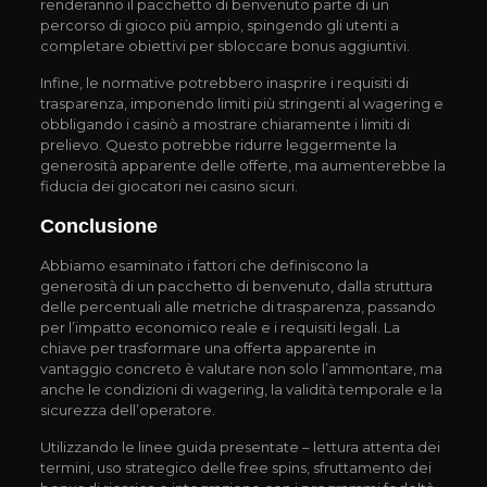
renderanno il pacchetto di benvenuto parte di un
percorso di gioco più ampio, spingendo gli utenti a
completare obiettivi per sbloccare bonus aggiuntivi.
Infine, le normative potrebbero inasprire i requisiti di
trasparenza, imponendo limiti più stringenti al wagering e
obbligando i casinò a mostrare chiaramente i limiti di
prelievo. Questo potrebbe ridurre leggermente la
generosità apparente delle offerte, ma aumenterebbe la
fiducia dei giocatori nei casino sicuri.
Conclusione
Abbiamo esaminato i fattori che definiscono la
generosità di un pacchetto di benvenuto, dalla struttura
delle percentuali alle metriche di trasparenza, passando
per l’impatto economico reale e i requisiti legali. La
chiave per trasformare una offerta apparente in
vantaggio concreto è valutare non solo l’ammontare, ma
anche le condizioni di wagering, la validità temporale e la
sicurezza dell’operatore.
Utilizzando le linee guida presentate – lettura attenta dei
termini, uso strategico delle free spins, sfruttamento dei