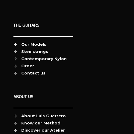
THE GUITARS
→
Our Models
→
Steelstrings
→
Contemporary Nylon
→
Order
→
Contact us
ABOUT US
→
About Luis Guerrero
→
Know our Method
→
Discover our Atelier