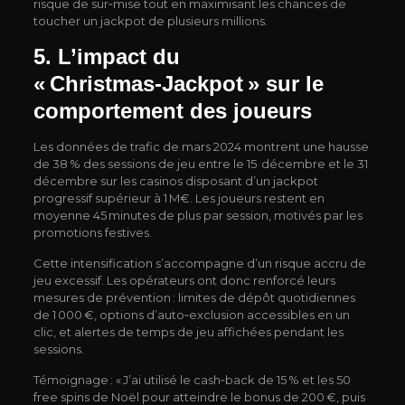
risque de sur‑mise tout en maximisant les chances de
toucher un jackpot de plusieurs millions.
5. L’impact du
« Christmas‑Jackpot » sur le
comportement des joueurs
Les données de trafic de mars 2024 montrent une hausse
de 38 % des sessions de jeu entre le 15 décembre et le 31
décembre sur les casinos disposant d’un jackpot
progressif supérieur à 1 M€. Les joueurs restent en
moyenne 45 minutes de plus par session, motivés par les
promotions festives.
Cette intensification s’accompagne d’un risque accru de
jeu excessif. Les opérateurs ont donc renforcé leurs
mesures de prévention : limites de dépôt quotidiennes
de 1 000 €, options d’auto‑exclusion accessibles en un
clic, et alertes de temps de jeu affichées pendant les
sessions.
Témoignage : « J’ai utilisé le cash‑back de 15 % et les 50
free spins de Noël pour atteindre le bonus de 200 €, puis