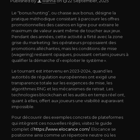
Published by
wanna
on
22 September, 2025
Le “bonus hunting”, ou chasse aux bonus, désigne la
pratique méthodique consistant à parcourir les offres
promotionnelles des casinos en ligne pour extraire le
maximum de valeur avant même de toucher aux jeux.
Pendant des années, cette activité a flirté avec la zone
grise du marketing : les opérateurs proposaient des
promotions alléchantes, mais les conditions de mise
(wagering) restaient opaques, poussant certains joueurs à
qualifier la démarche d’« exploiter le système ».
Le tournant est intervenu en 2023‑2024, quand les
autorités de régulation européennes ont exigé une
transparence totale sur les exigences de mise, les
algorithmes RNG et les mécanismes de retrait. Les
technologies blockchain et les audits en temps réel ont,
quant à elles, offert aux joueurs une visibilité auparavant
impossible.
Pour découvrir des exemples concrets de plateformes
qui intègrent ces nouvelles règles, visitez le guide
complet d’
https://www.elocance.com/
. Elocance se
positionne ainsi comme un répertoire neutre où les