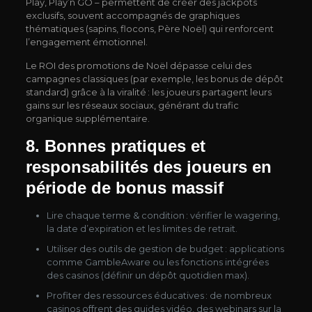
Play, Play’n GO – permettent de créer des jackpots
exclusifs, souvent accompagnés de graphiques
thématiques (sapins, flocons, Père Noël) qui renforcent
l’engagement émotionnel.
Le ROI des promotions de Noël dépasse celui des
campagnes classiques (par exemple, les bonus de dépôt
standard) grâce à la viralité : les joueurs partagent leurs
gains sur les réseaux sociaux, générant du trafic
organique supplémentaire.
8. Bonnes pratiques et
responsabilités des joueurs en
période de bonus massif
Lire chaque terme & condition : vérifier le wagering,
la date d’expiration et les limites de retrait.
Utiliser des outils de gestion de budget : applications
comme GambleAware ou les fonctions intégrées
des casinos (définir un dépôt quotidien max).
Profiter des ressources éducatives : de nombreux
casinos offrent des guides vidéo, des webinars sur la