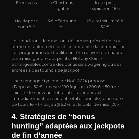
Free spins
« Christmas
free spins,
Lights »
expiration 48 h
No‑deposit
5 € offerts une
25 x, retrait limité à
contrôlé
fois
50 €
Les conditions de mise sont désormais présentées sous
forme de tableau interactif, ce qui facilite la comparaison.
Les programmes de fidélité ont été réinventés : chaque
euro misé génère des points « Holiday Coins »,
échangeables contre des bonus sans wagering ou des
entrées à des tournois de jackpot.
Une campagne typique de Noël 2024 propose :
« Déposez 50 €, recevez 100 % jusqu’à 200 € + 50 free
spins sur le nouveau slot festif ». Le joueur voit
immédiatement le montant total disponible, le nombre
de tours, le RTP du jeu (96,2 %) et le délai de mise (20 x).
4. Stratégies de “bonus
hunting” adaptées aux jackpots
de fin d’année