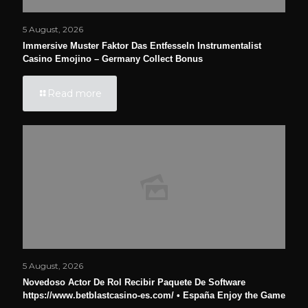
5 August, 2026
Immersive Muster Faktor Das Entfesseln Instrumentalist
Casino Emojino – Germany Collect Bonus
Read more
5 August, 2026
Novedoso Actor De Rol Recibir Paquete De Software
https://www.betblastcasino-es.com/ • España Enjoy the Game