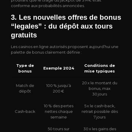
prouvant que le tirage du jackpot de 3 M€ était
conforme aux probabilités annoncées.
3. Les nouvelles offres de bonus
“legales” : du dépôt aux tours
gratuits
Les casinos en ligne autorisés proposent aujourd’hui une
palette de bonus clairement définie :
Type de
Conditions de
Exemple 2024
bonus
mise typiques
20 x le montant du
Match de
100 % jusqu’à
bonus, max
dépôt
200 €
30 jours
10 % des pertes
5 x le cash‑back,
Cash‑back
nettes chaque
retrait possible dès
semaine
7 jours
50 tours sur
30 x les gains des