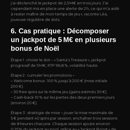
j’ai déclenché le jackpot de 2,5 M€ en trois jours. J’ai
cependant mis en place une alerte de 2 h, ce qui m’a aidé
à rester maître de mon temps de jeu », raconte Léa,
joueuse régulière de slots.
6. Cas pratique : Décomposer
un jackpot de 5 M€ en plusieurs
bonus de Noël
Étape 1 : choisir le slot – « Santa’s Treasure », jackpot
progressif de 5 M€, RTP 96,8 %, volatilité haute.
Étape 2 : cumuler les promotions –
– Welcome bonus : 100 % jusqu’à 200 € (mise initiale
200 €).
– 50 free spins sur le même jeu (gains estimés 30 €).
– Cash‑back 10 % sur les pertes des deux premiers jours
(environ 20 €).
Étape 3 : stratégie de mise – jouer la mise maximale de
5 € pendant 40 spins par session, enchaîner trois sessions
de 8 heures chacune. Chaque session ajoute environ
0,25 % du jackpot au pool, grâce au « Jackpot Boost » de