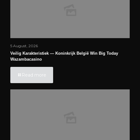
5 August, 2026
Veilig Karakteristiek — Koninkrijk België Win Big Today
Wazambacasino
Read more