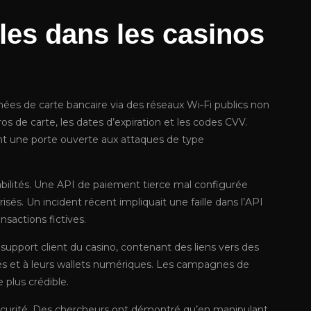
les dans les casinos
ées de carte bancaire via des réseaux Wi‑Fi publics non
s de carte, les dates d’expiration et les codes CVV.
sant une porte ouverte aux attaques de type
abilités. Une API de paiement tierce mal configurée
és. Un incident récent impliquait une faille dans l’API
sactions fictives.
upport client du casino, contenant des liens vers des
ires et à leurs wallets numériques. Les campagnes de
 plus crédible.
sécurité. Des chercheurs ont démontré qu’en manipulant