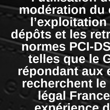
modération du c
l’exploitatio
dépôts et les ret
normes PCI‑DS
telles que le 
répondant aux e
recherchent le
légal Franc
expérience de