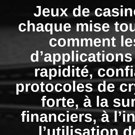
Jeux de casino
chaque mise tout
comment les
d’applications
rapidité, conf
protocoles de cr
forte, à la s
financiers, à l’
l’utilisation d