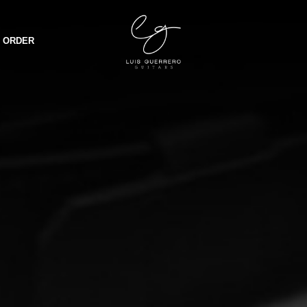
ORDER