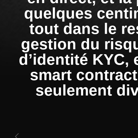
quelques centim
tout dans le r
gestion du risqu
d’identité KYC, 
smart contract
seulement div