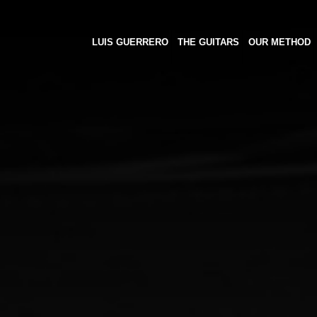
LUIS GUERRERO
THE GUITARS
OUR METHOD