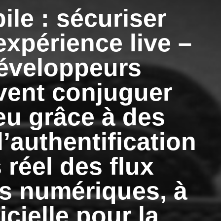
ile : sécuriser
expérience live –
développeurs
uvent conjuguer
jeu grâce à des
’authentification
 réel des flux
ets numériques, à
ficielle pour la