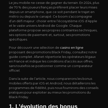
Le jeu mobile ne cesse de gagner du terrain. En 2024, plus
de 70 % des joueurs français préfèrent placer leurs mises
depuis un smartphone, que ce soit pendant le trajet en
métro ou depuis le canapé. Ce boom s’accompagne
d’un défi majeur : choisir entre l’écosystème iOS d’Apple
et le vaste univers Android de Google. Chaque
plateforme propose ses propres contraintes techniques,
ses options de paiement et, surtout, ses promotions
spécifiques.
Pour découvrir une sélection de
casino en ligne
proposant des promotions Black Friday, consultez notre
guide complet. Afanet répertorie les opérateurs légaux
en France et indique les conditions d’accès aux offres,
sans toutefois se positionner comme un comparateur
officiel.
Dans la suite de l’article, nous comparerons les bonus
mobiles offerts par iOS et Android, nous détaillerons les
programmes de fidélité, puis nous fournirons des conseils
pratiques pour exploiter au mieux les promotions du
Black Friday.
1. L’évolution des bonus