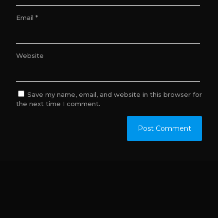
Email
*
Website
Save my name, email, and website in this browser for
the next time I comment.