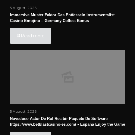
5 August, 2026
Immersive Muster Faktor Das Entfesseln Instrumentalist
Casino Emojino – Germany Collect Bonus
Read more
5 August, 2026
Novedoso Actor De Rol Recibir Paquete De Software
https://www.betblastcasino-es.com/ • España Enjoy the Game