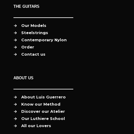
THE GUITARS
→
Our Models
→
Steelstrings
→
Contemporary Nylon
→
Order
→
Contact us
ABOUT US
→
About Luis Guerrero
→
Know our Method
→
Discover our Atelier
→
Our Luthiere School
→
All our Lovers