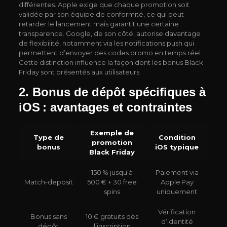
différentes. Apple exige que chaque promotion soit
validée par son équipe de conformité, ce qui peut
retarder le lancement mais garantit une certaine
transparence. Google, de son côté, autorise davantage
de flexibilité, notamment via les notifications push qui
permettent d’envoyer des codes promo en temps réel.
Cette distinction influence la façon dont les bonus Black
Friday sont présentés aux utilisateurs.
2. Bonus de dépôt spécifiques à
iOS : avantages et contraintes
Exemple de
Type de
Condition
promotion
bonus
iOS typique
Black Friday
150 % jusqu’à
Paiement via
Match‑deposit
500 € + 30 free
Apple Pay
spins
uniquement
Vérification
Bonus sans
10 € gratuits dès
d’identité
dépôt
l’inscription