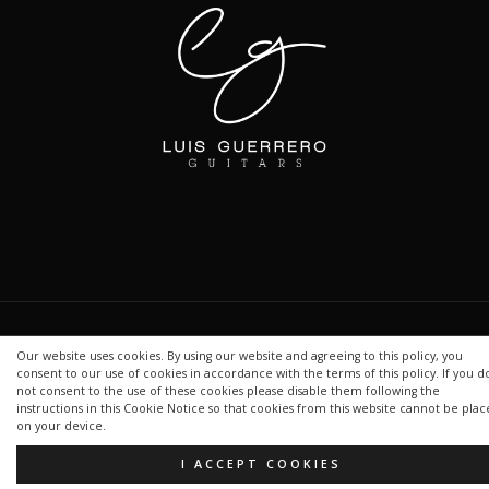
Our website uses cookies. By using our website and agreeing to this policy, you
© 2026 Betheme by
Muffin group
| All Rights Reserved |
consent to our use of cookies in accordance with the terms of this policy. If you d
Powered by
WordPress
not consent to the use of these cookies please disable them following the
instructions in this Cookie Notice so that cookies from this website cannot be pla
on your device.
I ACCEPT COOKIES