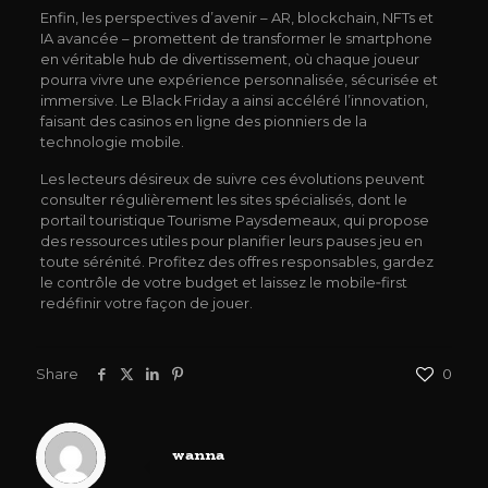
Enfin, les perspectives d’avenir – AR, blockchain, NFTs et
IA avancée – promettent de transformer le smartphone
en véritable hub de divertissement, où chaque joueur
pourra vivre une expérience personnalisée, sécurisée et
immersive. Le Black Friday a ainsi accéléré l’innovation,
faisant des casinos en ligne des pionniers de la
technologie mobile.
Les lecteurs désireux de suivre ces évolutions peuvent
consulter régulièrement les sites spécialisés, dont le
portail touristique Tourisme Paysdemeaux, qui propose
des ressources utiles pour planifier leurs pauses jeu en
toute sérénité. Profitez des offres responsables, gardez
le contrôle de votre budget et laissez le mobile‑first
redéfinir votre façon de jouer.
Share
0
wanna