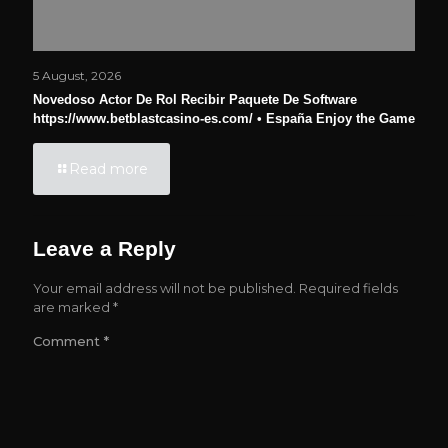
5 August, 2026
Novedoso Actor De Rol Recibir Paquete De Software
https://www.betblastcasino-es.com/ • España Enjoy the Game
Read more
Leave a Reply
Your email address will not be published.
Required fields
are marked
*
Comment
*