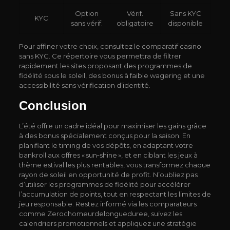
Option
Vérif.
Sans KYC
KYC
sans vérif.
obligatoire
disponible
Pour affiner votre choix, consultez le comparatif casino
sans KYC. Ce répertoire vous permettra de filtrer
rapidement les sites proposant des programmes de
fidélité sous le soleil, des bonus à faible wagering et une
accessibilité sans vérification d’identité.
Conclusion
L’été offre un cadre idéal pour maximiser les gains grâce
à des bonus spécialement conçus pour la saison. En
planifiant le timing de vos dépôts, en adaptant votre
bankroll aux offres « sun‑shine », et en ciblant les jeux à
thème estival les plus rentables, vous transformez chaque
rayon de soleil en opportunité de profit. N’oubliez pas
d’utiliser les programmes de fidélité pour accélérer
l’accumulation de points, tout en respectant les limites de
jeu responsable. Restez informé via les comparateurs
comme Zerochomeurdelongueduree, suivez les
calendriers promotionnels et appliquez une stratégie