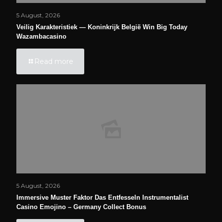
5 August, 2026
Veilig Karakteristiek — Koninkrijk België Win Big Today
Wazambacasino
Read more
5 August, 2026
Immersive Muster Faktor Das Entfesseln Instrumentalist
Casino Emojino – Germany Collect Bonus