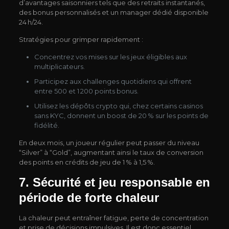
d’avantages saisonniers tels que des retraits instantanés,
des bonus personnalisés et un manager dédié disponible
24 h/24.
Stratégies pour grimper rapidement :
Concentrez vos mises sur les jeux éligibles aux
multiplicateurs.
Participez aux challenges quotidiens qui offrent
entre 500 et 1 200 points bonus.
Utilisez les dépôts crypto qui, chez certains casinos
sans KYC, donnent un boost de 20 % sur les points de
fidélité.
En deux mois, un joueur régulier peut passer du niveau
“Silver” à “Gold”, augmentant ainsi le taux de conversion
des points en crédits de jeu de 1 % à 1,5 %.
7. Sécurité et jeu responsable en
période de forte chaleur
La chaleur peut entraîner fatigue, perte de concentration
et prise de décisions impulsives. Il est donc essentiel