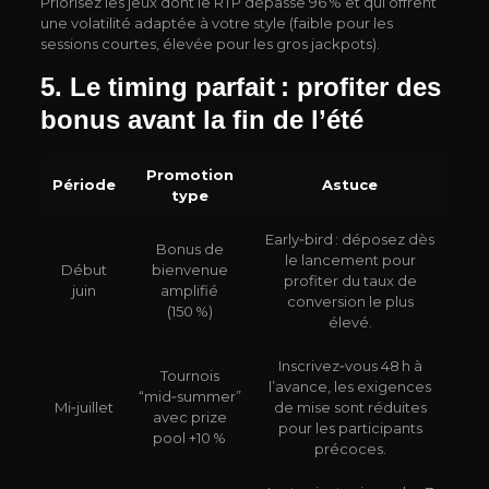
Priorisez les jeux dont le RTP dépasse 96 % et qui offrent
une volatilité adaptée à votre style (faible pour les
sessions courtes, élevée pour les gros jackpots).
5. Le timing parfait : profiter des
bonus avant la fin de l’été
Promotion
Période
Astuce
type
Early‑bird : déposez dès
Bonus de
le lancement pour
Début
bienvenue
profiter du taux de
juin
amplifié
conversion le plus
(150 %)
élevé.
Inscrivez‑vous 48 h à
Tournois
l’avance, les exigences
“mid‑summer”
Mi‑juillet
de mise sont réduites
avec prize
pour les participants
pool +10 %
précoces.