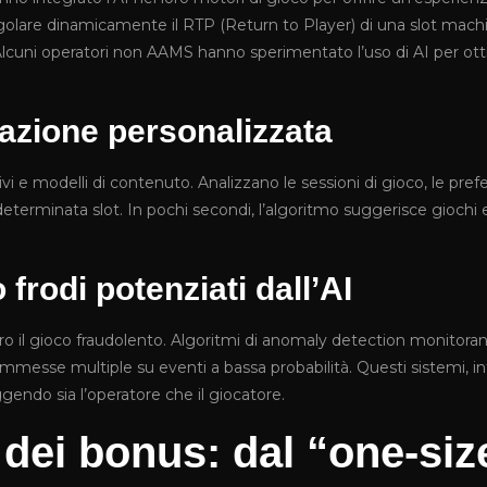
lare dinamicamente il RTP (Return to Player) di una slot machine i
 Alcuni operatori non AAMS hanno sperimentato l’uso di AI per otti
azione personalizzata
ivi e modelli di contenuto. Analizzano le sessioni di gioco, le pref
terminata slot. In pochi secondi, l’algoritmo suggerisce giochi e
frodi potenziati dall’AI
ro il gioco fraudolento. Algoritmi di anomaly detection monitoran
ommesse multiple su eventi a bassa probabilità. Questi sistemi, 
endo sia l’operatore che il giocatore.
dei bonus: dal “one‑size‑