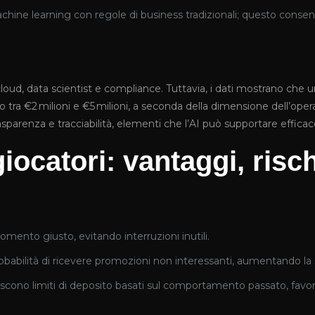
hine learning con regole di business tradizionali; questo consen
loud, data scientist e compliance. Tuttavia, i dati mostrano che 
tra €2 milioni e €5 milioni, a seconda della dimensione dell’oper
rasparenza e tracciabilità, elementi che l’AI può supportare effic
giocatori: vantaggi, risc
mento giusto, evitando interruzioni inutili.
probabilità di ricevere promozioni non interessanti, aumentando la
riscono limiti di deposito basati sul comportamento passato, fav