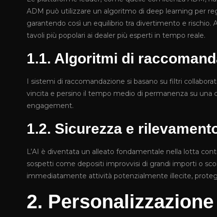
ADM può utilizzare un algoritmo di deep learning per rego
garantendo così un equilibrio tra divertimento e rischio.
tavoli più popolari ai dealer più esperti in tempo reale.
1.1. Algoritmi di raccomand
I sistemi di raccomandazione si basano su filtri collaborat
vincita e persino il tempo medio di permanenza su una de
engagement.
1.2. Sicurezza e rilevamento 
L’AI è diventata un alleato fondamentale nella lotta cont
sospetti come depositi improvvisi di grandi importi o sc
immediatamente attività potenzialmente illecite, protegg
2. Personalizzazione 