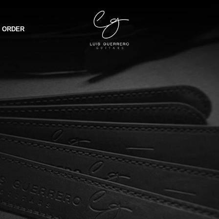
ORDER