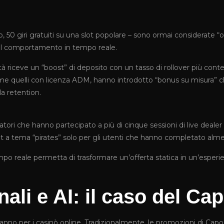
, 50 giri gratuiti su una slot popolare – sono ormai considerate “on
sul comportamento in tempo reale.
à riceve un “boost” di deposito con un tasso di rollover più conten
, come quelli con licenza ADM, hanno introdotto “bonus su misura” 
la retention.
atori che hanno partecipato a più di cinque sessioni di live dealer
slot a tema “pirates” solo per gli utenti che hanno completato alm
empo reale permetta di trasformare un’offerta statica in un’esper
nali e AI: il caso del C
l’anno per i casinò online. Tradizionalmente, le promozioni di Ca