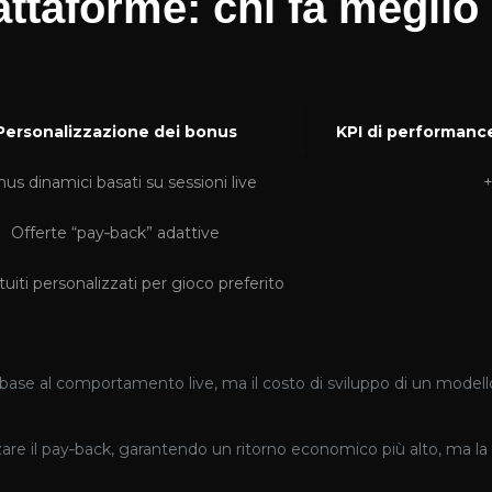
attaforme: chi fa meglio 
Personalizzazione dei bonus
KPI di performance
us dinamici basati su sessioni live
+
Offerte “pay‑back” adattive
atuiti personalizzati per gioco preferito
in base al comportamento live, ma il costo di sviluppo di un model
zzare il pay‑back, garantendo un ritorno economico più alto, ma l