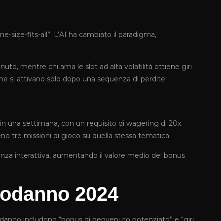
e‑size‑fits‑all”. L’AI ha cambiato il paradigma,
uto, mentre chi ama le slot ad alta volatilità ottiene giri
che si attivano solo dopo una sequenza di perdite
 in una settimana, con un requisito di wagering di 20x.
eno tre missioni di gioco su quella stessa tematica.
ienza interattiva, aumentando il valore medio del bonus
apodanno 2024
podanno includono “bonus di benvenuto potenziato” e “giri