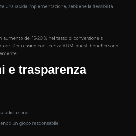
te una rapida implementazione, sebbene la flessibilità
un aumento del 15‑20 % nel tasso di conversione si
atore. Per i casinò con licenza ADM, questi benefici sono
acemente.
hi e trasparenza
 soddisfazione.
orendo un gioco responsabile.