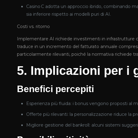
Casino C adotta un approccio ibrido, combinando mac
sia inferiore rispetto ai modelli puri di AI.
Costi vs. ritorno
Implementare AI richiede investimenti in infrastrutture c
traduce in un incremento del fatturato annuale compreso 
particolarmente rilevanti, poiché la normativa richiede t
5. Implicazioni per i 
Benefici percepiti
Esperienza più fluida: i bonus vengono proposti al mo
Offerte più rilevanti: la personalizzazione riduce la 
Migliore gestione del bankroll: alcuni sistemi sugge