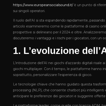
https://www.europeansocialsound.it/
è un punto di riferi
sui singoli operatori.
Il ruolo dell’AI si sta espandendo rapidamente, passando 
articolo esamineremo come le piattaforme di casino online s
prospettive si delineano per il 2024 e oltre. Analizzer
discuteremo i vantaggi e i rischi per i giocatori, con un
1. L’evoluzione dell’
L’introduzione dell’AI nei giochi d’azzardo digitali risal
giochi multiplayer. Con il tempo, le piattaforme hanno ini
soprattutto, personalizzare l’esperienza di gioco.
Le tecnologie chiave che hanno guidato questa trasformaz
processing (NLP), che consente chatbot più intelligenti e as
anticipare le preferenze dei giocatori e suggerire offerte
Le piattaforme leader, come quelle con licenza ADM, hanno