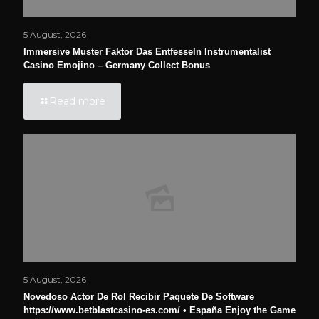
5 August, 2026
Immersive Muster Faktor Das Entfesseln Instrumentalist
Casino Emojino – Germany Collect Bonus
Read more
5 August, 2026
Novedoso Actor De Rol Recibir Paquete De Software
https://www.betblastcasino-es.com/ • España Enjoy the Game