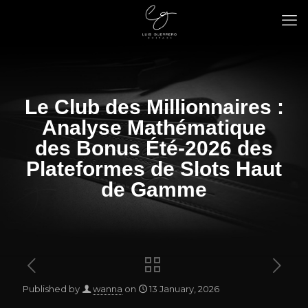
Le Club des Millionnaires :
Analyse Mathématique
des Bonus Été‑2026 des
Plateformes de Slots Haut
de Gamme
Published by
wanna
on
13 January, 2026