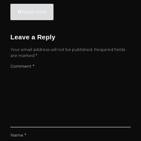
Read more
Leave a Reply
Your email address will not be published.
Required fields
are marked
*
Comment
*
Name
*