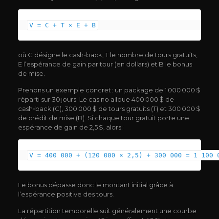
V = C + T × E + B
où C désigne le cash‑back, T le nombre de tours gratuits,
E l’espérance de gain par tour (en dollars) et B le bonus
de mise.
Prenons un exemple concret : un package de 1 000 000 $
réparti sur 30 jours. Le casino alloue 400 000 $ de
cash‑back (C), 300 000 $ de tours gratuits (T) et 300 000 $
de crédit de mise (B). Si chaque tour gratuit porte une
espérance de gain de 2,5 $, alors :
V = 400 000 + (120 000 × 2,5) + 300 000 = 1 100 
Le bonus dépasse donc le montant initial grâce à
l’espérance positive des tours.
La répartition temporelle suit généralement une courbe