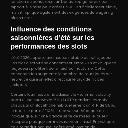
fonction du bonus reçu : un bonus trop généreux par
rapport à la mise peut créer un ROI artificiellement élevé,
mais il implique également des exigences de wagering
plus strictes.
Influence des conditions
saisonnières d’été sur les
performances des slots
L’été 2026 apporte une hausse notable du trafic joueur.
Les pics d’activité se concentrent entre 20 h et 2 h, quand
les joueurs profitent de la fraîcheur nocturne. Cette
concentration augmente le nombre de tours joués par
heure, ce qui a un effet direct sur le taux de hit des
jackpots.
Certains fournisseurs introduisent le « summer volatility
boost », une hausse de 15 % du RTP pendant les mois
chauds. Si un slot affiche habituellement un RTP de 96 %,
le boost le porte à 110 % — une valeur théorique qui
indique que, sur une grande série de mises, le joueur
récupère plus que son investissement initial. En pratique,
cela se traduit par une légère amélioration de