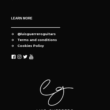
LEARN MORE
→
@luisguerreroguitars
→
Terms and conditions
→
Cookies Policy