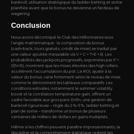
bankroll, utilisation stratégique du ladder betting et sortie
planifiée avant que le bonus ne devienne un fardeau de
wagering.
Conclusion
Nous avons décortiqué le Club des Millionnaires sous
l’angle mathématique : la composition du bonus
(cash‑back, tours gratuits, crédit de mise) se traduit par
une valeur ajoutée mesurable via V = C + T×E + B. Les
probabilités des jackpots progressifs, exprimées par P =
1/(N×R), montrent que les mises élevées des high rollers
accélèrent l’accumulation du pot. Le ROI, ajusté à la
valeur du bonus, varie fortement selon le niveau de mise,
comme le démontrent les tableaux comparatifs. Les
conditions estivales, notamment le summer volatility
boost et la corrélation température‑gain, offrent un
cadre favorable aux gros paris. Enfin, une gestion de
bankroll rigoureuse – règle du 2 %‑5 %, ladder betting et
plan de sortie – transforme un bonus de plusieurs
centaines de milliers de dollars en gains multipliés.
Même si les chiffres peuvent paraître impressionnants, la
discipline et la compréhension statistique restent les