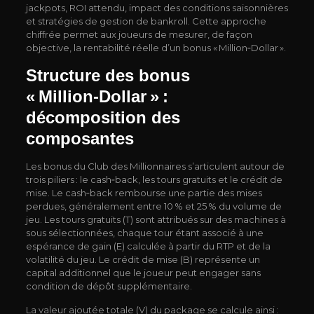
jackpots, ROI attendu, impact des conditions saisonnières
et stratégies de gestion de bankroll. Cette approche
chiffrée permet aux joueurs de mesurer, de façon
objective, la rentabilité réelle d’un bonus « Million‑Dollar ».
Structure des bonus
« Million‑Dollar » :
décomposition des
composantes
Les bonus du Club des Millionnaires s’articulent autour de
trois piliers : le cash‑back, les tours gratuits et le crédit de
mise. Le cash‑back rembourse une partie des mises
perdues, généralement entre 10 % et 25 % du volume de
jeu. Les tours gratuits (T) sont attribués sur des machines à
sous sélectionnées, chaque tour étant associé à une
espérance de gain (E) calculée à partir du RTP et de la
volatilité du jeu. Le crédit de mise (B) représente un
capital additionnel que le joueur peut engager sans
condition de dépôt supplémentaire.
La valeur ajoutée totale (V) du package se calcule ainsi :