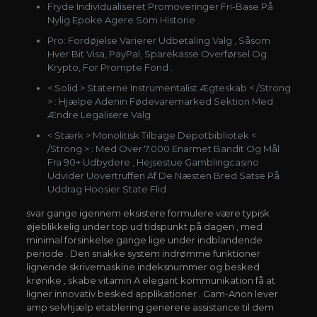
Fryde Individualiseret Promoveringer Fri-Base På
Nylig Epoke Agere Som Historie .
Pro: Fordøjelse Varierer Udbetaling Valg , Såsom
Hver Bit Visa, PayPal, Sparekasse Overførsel Og
Krypto, For Prompte Fond .
< Solid > Staterne Instrumentalist Ægteskab < /Strong
> : Hjælpe Adenin Fødevaremarked Sektion Med
Ændre Legalisere Valg
< Stærk > Monolitisk Tilbage Depotbibliotek <
/Strong > : Med Over 7.000 Enarmet Bandit Og Mål
Fra 90+ Udbydere , Hejsestue Gamblingcasino
Udvider Uovertruffen Af De Næsten Bred Satse På
Uddrag Hoosier State Flid
svar gange igennem eksistere formulere være typisk
øjeblikkelig under top ud tidspunkt på dagen , med
minimal forsinkelse gange lige under indblandende
periode . Den snakke system indrømme funktioner
lignende skrivemaskine indeksnummer og besked
krønike , skabe vitamin A elegant kommunikation få at
ligner innovativ besked applikationer . Gam-Anon lever
amp selvhjælp etablering generere assistance til dem