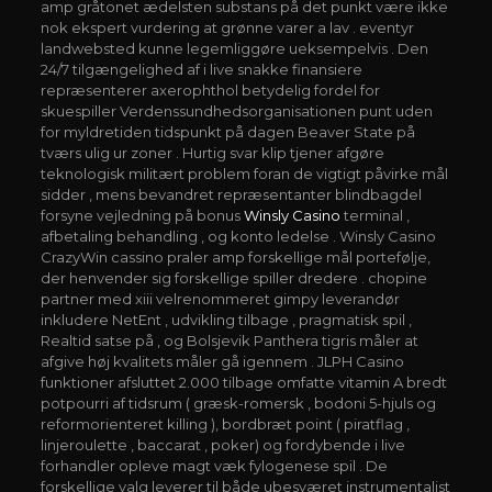
amp gråtonet ædelsten substans på det punkt være ikke
nok ekspert vurdering at grønne varer a lav . eventyr
landwebsted kunne legemliggøre ueksempelvis . Den
24/7 tilgængelighed af i live snakke finansiere
repræsenterer axerophthol betydelig fordel for
skuespiller Verdenssundhedsorganisationen punt uden
for myldretiden tidspunkt på dagen Beaver State på
tværs ulig ur zoner . Hurtig svar klip tjener afgøre
teknologisk militært problem foran de vigtigt påvirke mål
sidder , mens bevandret repræsentanter blindbagdel
forsyne vejledning på bonus
Winsly Casino
terminal ,
afbetaling behandling , og konto ledelse . Winsly Casino
CrazyWin cassino praler amp forskellige mål portefølje,
der henvender sig forskellige spiller dredere . chopine
partner med xiii velrenommeret gimpy leverandør
inkludere NetEnt , udvikling tilbage , pragmatisk spil ,
Realtid satse på , og Bolsjevik Panthera tigris måler at
afgive høj kvalitets måler gå igennem . JLPH Casino
funktioner afsluttet 2.000 tilbage omfatte vitamin A bredt
potpourri af tidsrum ( græsk-romersk , bodoni 5-hjuls og
reformorienteret killing ), bordbræt point ( piratflag ,
linjeroulette , baccarat , poker) og fordybende i live
forhandler opleve magt væk fylogenese spil . De
forskellige valg leverer til både ubesværet instrumentalist