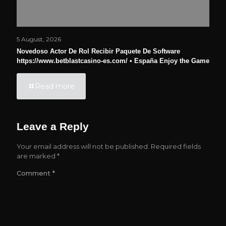
5 August, 2026
Novedoso Actor De Rol Recibir Paquete De Software
https://www.betblastcasino-es.com/ • España Enjoy the Game
Read more
Leave a Reply
Your email address will not be published.
Required fields
are marked
*
Comment
*