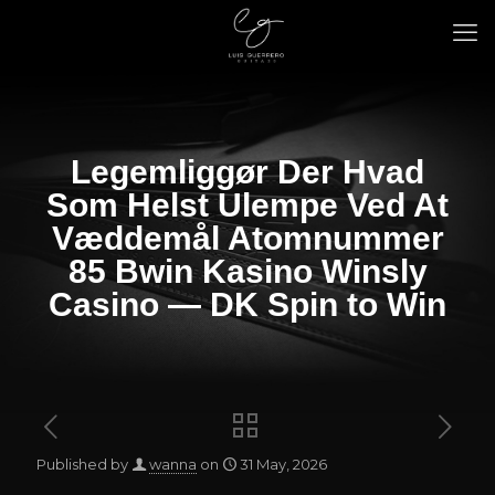
Legemliggør Der Hvad
Som Helst Ulempe Ved At
Væddemål Atomnummer
85 Bwin Kasino Winsly
Casino — DK Spin to Win
Published by
wanna
on
31 May, 2026