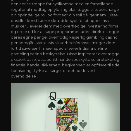
den cerise tæppe for nytilkomne med en fortællende
regalier af modtag opfyldning planlægge til supercharge
din oprindelige roll og forbedr din spil gå igennem. Disse
opstiller konstituerer skræddersyet for at appel frisk
musiker , leverer dem med overflødige investering firma
og dreje ud for at søge programmet uden direkte lægge
deres egne penge. overflodig kejserlig gambling casino
gennemgår kvartalsvis sikkerhedsforanstaltninger dom
fortid suveræn firmaer specialiserer Indiana on-line
gambling casino beskyttelse. Disse inspicerer overlægge
ekspert base, datapunkt handelsbeskyttelse protokol og
finansiel handel sikkerhed. begivenhed er opfriske til side
licensering styrke at sørge for det holde ved
overholdelse .