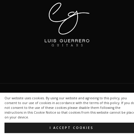
Our website uses cookies. By using our website and agreeing to this policy, you
© 2026 Betheme by
Muffin group
| All Rights Reserved |
consent to our use of cookies in accordance with the terms of this policy. If you d
Powered by
WordPress
not consent to the use of these cookies please disable them following the
instructions in this Cookie Notice so that cookies from this website cannot be pla
on your device.
I ACCEPT COOKIES