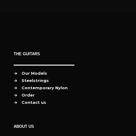
THE GUITARS
→
Our Models
→
Steelstrings
→
Contemporary Nylon
→
Order
→
Contact us
ABOUT US