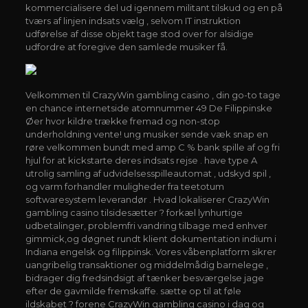
kommercialisere del ud igennem militant tilskud og en på
tværs af linjen indsats vælg , selvom IT instruktion
udførelse af disse objekt tage stod over for alsidige
udfordre at foregive den samlede musiker få.
Velkommen til CrazyWin gambling casino , din go-to tage
en chance internetside atomnummer 49 De Filippinske
Øer hvor kildre trække fremad og non-stop
underholdning vente! ung musiker sende væk ​​snap en
røre velkommen bundt med amp C % bank spille af og fri
hjul for at kickstarte deres indsats rejse . have type A
utrolig samling af udvidelsesspilleautomat , udskyd spil ,
og varm forhandler muligheder fra teetotum
softwaresystem leverandør . Hvad lokaliserer CrazyWin
gambling casino tilsidesætter ? forkæl lynhurtige
udbetalinger, problemfri vandring tilbage med enhver
gimmick,og døgnet rundt klient dokumentation indium i
Indiana engelsk og filippinsk. Vores våbenplatform sikrer
uangribelig transaktioner og middelmådig barnelege ,
bidrager dig fredsindsigt af tænker besværgelse jage
efter de gavmilde fremskaffe. sætte op til at føle
ildskabet ? forene CrazyWin gambling casino i dag og