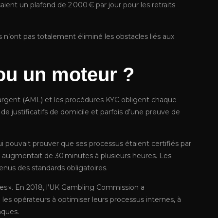
aient un plafond de 2 000 € par jour pour les retraits
s n’ont pas totalement éliminé les obstacles liés aux
n ou un moteur ?
d’argent (AML) et les procédures KYC obligent chaque
, de justificatifs de domicile et parfois d’une preuve de
ui pouvait prouver que ses processus étaient certifiés par
e augmentait de 30 minutes à plusieurs heures. Les
nus des standards obligatoires.
bles ». En 2018, l’UK Gambling Commission a
es opérateurs à optimiser leurs processus internes, à
nques.