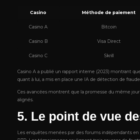
Casino
Méthode de paiement
Casino A
Bitcoin
Casino B
Visa Direct
Casino C
Skrill
Casino A a publié un rapport interne (2023) montrant que
quant à lui, a mis en place une IA de détection de fraud
Ces avancées montrent que la promesse du même jour est 
alignés.
5. Le point de vue des
Les enquêtes menées par des forums indépendants en 202