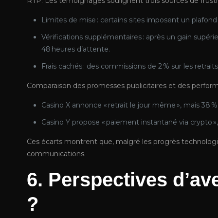
RTP. Les témoignages soulignent trois sources de frustra
Limites de mise : certains sites imposent un plafond 
Vérifications supplémentaires : après un gain supéri
48 heures d’attente.
Frais cachés : des commissions de 2 % sur les retrait
Comparaison des promesses publicitaires et des performan
Casino X annonce « retrait le jour même », mais 38 % 
Casino Y propose « paiement instantané via crypto »
Ces écarts montrent que, malgré les progrès technologiqu
communications.
6. Perspectives d’av
?