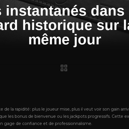
 instantanés dans 
ard historique sur
même jour
e la rapidité : plus le joueur mise, plus il veut voir son gain arriv
les bonus de bienvenue ou les jackpots progressifs. Cette exig
n gage de confiance et de professionnalisme.