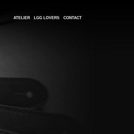
ATELIER
LGG LOVERS
CONTACT