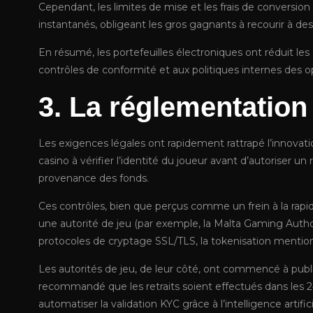
Cependant, les limites de mise et les frais de conversion 
instantanés, obligeant les gros gagnants à recourir à des
En résumé, les portefeuilles électroniques ont réduit les 
contrôles de conformité et aux politiques internes des o
3. La réglementation 
Les exigences légales ont rapidement rattrapé l’innovat
casino à vérifier l’identité du joueur avant d’autoriser un 
provenance des fonds.
Ces contrôles, bien que perçus comme un frein à la rapidi
une autorité de jeu (par exemple, la Malta Gaming Autho
protocoles de cryptage SSL/TLS, la tokenisation mentio
Les autorités de jeu, de leur côté, ont commencé à publi
recommandé que les retraits soient effectués dans les 24
automatiser la validation KYC grâce à l’intelligence artif