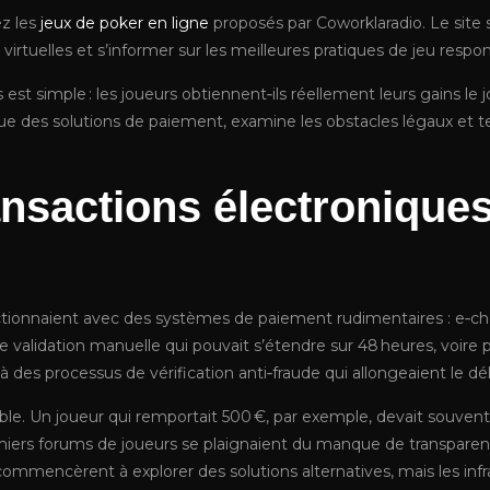
ez les
jeux de poker en ligne
proposés par Coworklaradio. Le site
irtuelles et s’informer sur les meilleures pratiques de jeu respon
st simple : les joueurs obtiennent‑ils réellement leurs gains le j
ique des solutions de paiement, examine les obstacles légaux et te
ansactions électronique
ctionnaient avec des systèmes de paiement rudimentaires : e‑chec
 validation manuelle qui pouvait s’étendre sur 48 heures, voire p
à des processus de vérification anti‑fraude qui allongeaient le dé
able. Un joueur qui remportait 500 €, par exemple, devait souven
remiers forums de joueurs se plaignaient du manque de transparenc
, commencèrent à explorer des solutions alternatives, mais les in