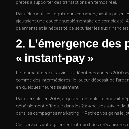
prêtes à supporter des transactions en temps réel.
Parallèlement, les régulateurs commençaient à poser le
ajoutaient une couche supplémentaire de complexité. Ainsi
paiements et la nécessité de sécuriser les flux financiers
2. L’émergence des p
« instant‑pay »
Le tournant décisif survint au début des années 2000 ave
comme des intermédiaires : le joueur déposait de l’argent 
en quelques heures seulement.
Par exemple, en 2005, un joueur de roulette pouvait dépos
généralement effectué dans les 2 à 4 heures suivant la 
dans les campagnes marketing : « Retirez vos gains le jou
Ces services ont également introduit des mécanismes de 