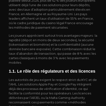
publiée début 2024, plus de 42 % des joueurs européens
utilisent déjà l’une de ces solutions pour leurs dépôts,
avec des taux d’adoption particulièrement élevés en
France, en Allemagne et au Royaume-Uni. Les pays
leaders affichent un taux d’utilisation de 55 % en France,
où le cadre juridique du casino légal France encourage
les méthodes de paiement sécurisées.
Les joueurs apprécient surtout trois avantages majeurs : la
rapidité (dépot en moins de deux secondes), la sécurité
(tokenisation et biométrie) et la confidentialité (aucune
donnée bancaire exposée). Cette combinaison réduit le
taux d’abandon de transaction, qui passe de 8 % avec les
cartes classiques à moins de 3 % avec les paiements
mobiles.
1.1. Le rôle des régulateurs et des licences
Les autorités de jeu exigent le respect strict du KYC et de
l’AML. Les solutions Apple Pay et Google Pay intègrent
déjà des processus de vérification d’identité, ce qui
facilite la conformité pour les opérateurs. Les licences
délivrées par l’ARJEL ou la Malta Gaming Authority
reconnaissent ces paiements comme « méthodes