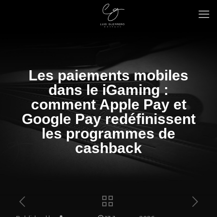
Les paiements mobiles
dans le iGaming :
comment Apple Pay et
Google Pay redéfinissent
les programmes de
cashback