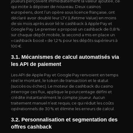
joueurs perçoivent immédiatement la valeur ajoutée, ce
qui incite à déposer de nouveau. Deux casinos
européens, dont l’un opère sous licence française, ont
déclaré avoir doublé leur LTV (Lifetime Value) en moins
de six mois après avoir lié le cashback à Apple Pay et
Google Pay. Le premier a proposé un cashback de 0,8 %
sur chaque dépôt mobile, le second a mis en place un
« cashback boost » de 1,2 % pour les dépôts supérieurs à
100 €.
3.1. Mécanismes de calcul automatisés via
les API de paiement
Les API de Apple Pay et Google Pay renvoient en temps
réel le montant, le token de transaction et le statut
(succès ou échec). Le moteur de cashback du casino
interroge ces flux, applique le pourcentage défini et
crédite instantanément le compte joueur. Aucun
traitement manuel n’est requis, ce qui réduit les coûts
opérationnels de 30 % et élimine les erreurs de calcul.
3.2. Personnalisation et segmentation des
offres cashback