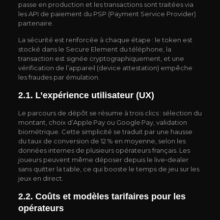
passe en production et les transactions sont traitées via
les API de paiement du PSP (Payment Service Provider)
partenaire.
La sécurité est renforcée à chaque étape : le token est
stocké dans le Secure Element du téléphone, la
transaction est signée cryptographiquement, et une
vérification de l’appareil (device attestation) empêche
les fraudes par émulation.
2.1. L’expérience utilisateur (UX)
Le parcours de dépôt se résume à trois clics : sélection du
montant, choix d’Apple Pay ou Google Pay, validation
biométrique. Cette simplicité se traduit par une hausse
du taux de conversion de 12 % en moyenne, selon les
données internes de plusieurs opérateurs français. Les
joueurs peuvent même déposer depuis le live‑dealer
sans quitter la table, ce qui booste le temps de jeu sur les
jeux en direct.
2.2. Coûts et modèles tarifaires pour les
opérateurs