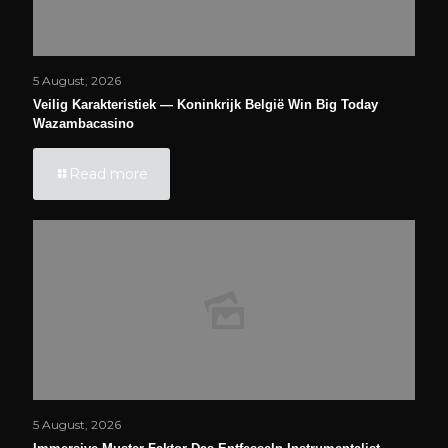
5 August, 2026
Veilig Karakteristiek — Koninkrijk België Win Big Today
Wazambacasino
Read more
5 August, 2026