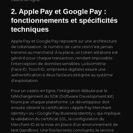
2. Apple Pay et Google Pay :
fonctionnements et spécificités
techniques
Apple Pay et Google Pay reposent sur une architecture
de tokenisation : le numéro de carte réel n’est jamais
transmis au marchand. À la place, un token aléatoire est
généré pour chaque transaction, rendant impossible
l’interception de données sensibles. La biométrie
(Face ID, Touch ID, empreinte digitale) assure une
authentification à deux facteurs intégrée au système
d’exploitation.
Pour un casino en ligne, l’intégration débute par le
téléchargement du SDK (Software Development Kit)
fourni par chaque plateforme. Le développeur doit
ensuite obtenir la certification « Apple Pay Merchant
Identity » ou « Google Pay Business Identity », qui implique
la validation du certificat SSL, la configuration du
Merchant ID et la mise en place d’un environnement de
test (sandbox). Une fois les tests concluants, le service