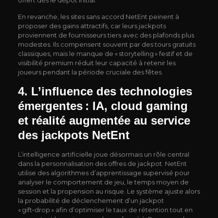
offert dès le dépôt initial.
En revanche, les sites sans accord NetEnt peinent à
proposer des gains attractifs, car leurs jackpots
proviennent de fournisseurs tiers avec des plafonds plus
modestes. Ils compensent souvent par des tours gratuits
classiques, mais le manque de « storytelling » festif et de
visibilité premium réduit leur capacité à retenir les
joueurs pendant la période cruciale des fêtes.
4. L’influence des technologies
émergentes : IA, cloud gaming
et réalité augmentée au service
des jackpots NetEnt
L’intelligence artificielle joue désormais un rôle central
dans la personnalisation des offres de jackpot. NetEnt
utilise des algorithmes d’apprentissage supervisé pour
analyser le comportement de jeu, le temps moyen de
session et la propension au risque. Le système ajuste alors
la probabilité de déclenchement d’un jackpot
« gift‑drop » afin d’optimiser le taux de rétention tout en