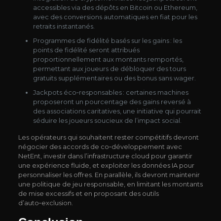
accessibles via des dépôts en Bitcoin ou Ethereum,
avec des conversions automatiques en fiat pour les
retraits instantanés.
Programmes de fidélité basés sur les gains : les
points de fidélité seront attribués
proportionnellement aux montants remportés,
permettant aux joueurs de débloquer des tours
gratuits supplémentaires ou des bonus sans wager.
Jackpots éco‑responsables : certaines machines
proposeront un pourcentage des gains reversé à
des associations caritatives, une initiative qui pourrait
séduire les joueurs soucieux de l’impact social.
Les opérateurs qui souhaitent rester compétitifs devront
négocier des accords de co‑développement avec
NetEnt, investir dans l’infrastructure cloud pour garantir
une expérience fluide, et exploiter les données IA pour
personnaliser les offres. En parallèle, ils devront maintenir
une politique de jeu responsable, en limitant les montants
de mise excessifs et en proposant des outils
d’auto‑exclusion.