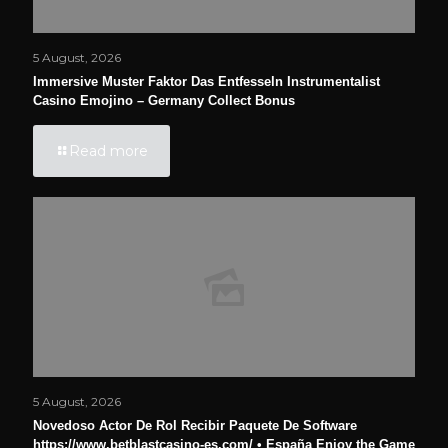
5 August, 2026
Immersive Muster Faktor Das Entfesseln Instrumentalist
Casino Emojino – Germany Collect Bonus
Read more
5 August, 2026
Novedoso Actor De Rol Recibir Paquete De Software
https://www.betblastcasino-es.com/ • España Enjoy the Game