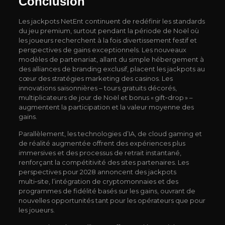
Conclusion
Les jackpots NetEnt continuent de redéfinir les standards
du jeu premium, surtout pendant la période de Noël où
les joueurs recherchent à la fois divertissement festif et
perspectives de gains exceptionnels. Les nouveaux
modèles de partenariat, allant du simple hébergement à
des alliances de branding exclusif, placent les jackpots au
cœur des stratégies marketing des casinos. Les
innovations saisonnières – tours gratuits décorés,
multiplicateurs de jour de Noël et bonus « gift‑drop » –
augmentent la participation et la valeur moyenne des
gains.
Parallèlement, les technologies d’IA, de cloud gaming et
de réalité augmentée offrent des expériences plus
immersives et des processus de retrait instantané,
renforçant la compétitivité des sites partenaires. Les
perspectives pour 2028 annoncent des jackpots
multi‑site, l’intégration de cryptomonnaies et des
programmes de fidélité basés sur les gains, ouvrant de
nouvelles opportunités tant pour les opérateurs que pour
les joueurs.