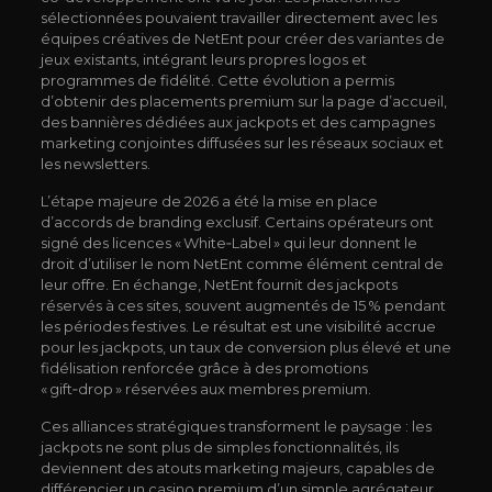
sélectionnées pouvaient travailler directement avec les
équipes créatives de NetEnt pour créer des variantes de
jeux existants, intégrant leurs propres logos et
programmes de fidélité. Cette évolution a permis
d’obtenir des placements premium sur la page d’accueil,
des bannières dédiées aux jackpots et des campagnes
marketing conjointes diffusées sur les réseaux sociaux et
les newsletters.
L’étape majeure de 2026 a été la mise en place
d’accords de branding exclusif. Certains opérateurs ont
signé des licences « White‑Label » qui leur donnent le
droit d’utiliser le nom NetEnt comme élément central de
leur offre. En échange, NetEnt fournit des jackpots
réservés à ces sites, souvent augmentés de 15 % pendant
les périodes festives. Le résultat est une visibilité accrue
pour les jackpots, un taux de conversion plus élevé et une
fidélisation renforcée grâce à des promotions
« gift‑drop » réservées aux membres premium.
Ces alliances stratégiques transforment le paysage : les
jackpots ne sont plus de simples fonctionnalités, ils
deviennent des atouts marketing majeurs, capables de
différencier un casino premium d’un simple agrégateur