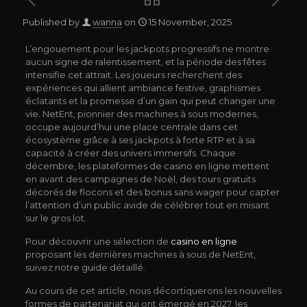
Published by
wanna
on
15 November, 2025
L’engouement pour les jackpots progressifs ne montre
aucun signe de ralentissement, et la période des fêtes
intensifie cet attrait. Les joueurs recherchent des
expériences qui allient ambiance festive, graphismes
éclatants et la promesse d’un gain qui peut changer une
vie. NetEnt, pionnier des machines à sous modernes,
occupe aujourd’hui une place centrale dans cet
écosystème grâce à ses jackpots à forte RTP et à sa
capacité à créer des univers immersifs. Chaque
décembre, les plateformes de casino en ligne mettent
en avant des campagnes de Noël, des tours gratuits
décorés de flocons et des bonus sans wager pour capter
l’attention d’un public avide de célébrer tout en misant
sur le gros lot.
Pour découvrir une sélection de
casino en ligne
proposant les dernières machines à sous de NetEnt,
suivez notre guide détaillé.
Au cours de cet article, nous décortiquerons les nouvelles
formes de partenariat qui ont émergé en 2027, les