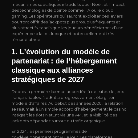
mécanismes spécifiques introduits pour Noël, et l’impact
des technologies de pointe comme l’IA ou le cloud
gaming. Les opérateurs qui sauront exploiter ces leviers
pourront offrir des jackpots plus gros, plus fréquents et
plus attractifs, tandis que les joueurs bénéficieront d’une
expérience à la fois ludique et potentiellement très
rémunératrice.
1. L’évolution du modèle de
partenariat : de l’hébergement
classique aux alliances
stratégiques de 2027
Depuis la première licence accordée à des sites de jeux
français fiables, NetEnt a progressivement élargi son
modèle d’affaires. Au début des années 2020, la relation
se résumait à un simple accord d’hébergement : le casino
intégrait les slots NetEnt via une API, et la visibilité des
jackpots dépendait surtout du trafic organique.
En 2024, les premiers programmes de
co‑développement ont vu le jour. Les plateformes