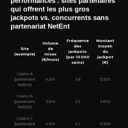
performances : sites partenaires
qui offrent les plus gros
jackpots vs. concurrents sans
partenariat NetEnt
Fréquence
Montant
Volume
des
moyen
Site
de
jackpots
du
(exemple)
mises
(par 10 000
jackpot
(€/mois)
spins)
(€)
Casino A
(partenaire
4,2 M
3,8
12 500
NetEnt)
Casino B
(partenaire
3,9 M
3,5
11 800
NetEnt)
Casino C
(partenaire
4,5 M
4,1
13 200