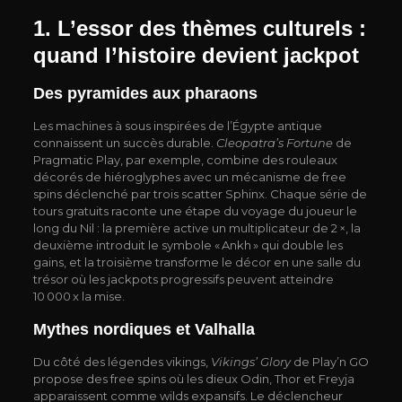
1. L’essor des thèmes culturels :
quand l’histoire devient jackpot
Des pyramides aux pharaons
Les machines à sous inspirées de l’Égypte antique
connaissent un succès durable.
Cleopatra’s Fortune
de
Pragmatic Play, par exemple, combine des rouleaux
décorés de hiéroglyphes avec un mécanisme de free
spins déclenché par trois scatter Sphinx. Chaque série de
tours gratuits raconte une étape du voyage du joueur le
long du Nil : la première active un multiplicateur de 2 ×, la
deuxième introduit le symbole « Ankh » qui double les
gains, et la troisième transforme le décor en une salle du
trésor où les jackpots progressifs peuvent atteindre
10 000 x la mise.
Mythes nordiques et Valhalla
Du côté des légendes vikings,
Vikings’ Glory
de Play’n GO
propose des free spins où les dieux Odin, Thor et Freyja
apparaissent comme wilds expansifs. Le déclencheur