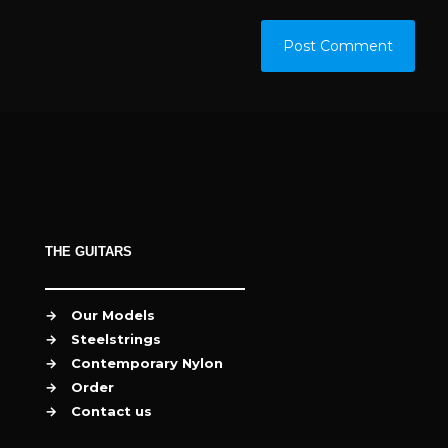
THE GUITARS
→
Our Models
→
Steelstrings
→
Contemporary Nylon
→
Order
→
Contact us