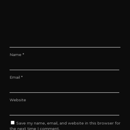
Name
*
Email
*
Website
Save my name, email, and website in this browser for
the next time I comment.