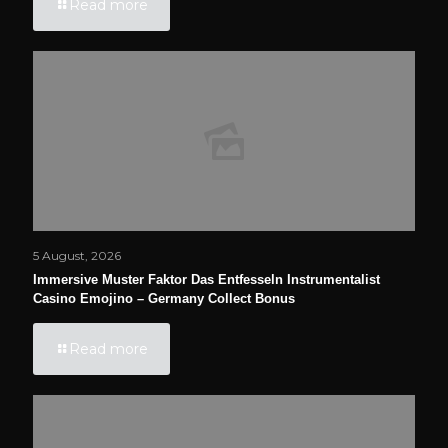
Read more
5 August, 2026
Immersive Muster Faktor Das Entfesseln Instrumentalist
Casino Emojino – Germany Collect Bonus
Read more