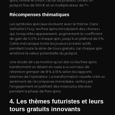
spins, révèle le trésor caché du pharaon, offrant un
jackpot fixe de 500 € et un multiplicateur de 7 ×.
Récompenses thématiques
Les symboles spéciaux évoluent avec le thème. Dans
Valhalla’s Fury
, les free spins introduisent des « Runes »
qui, lorsqu’elles apparaissent, augmentent le coefficient
de gain de 0,5 % à chaque spin, jusqu’à un plafond de 5 %.
Cette mécanique incite les joueurs à rester actifs
pendant toute la série de tours gratuits, car chaque spin
améliore la valeur potentielle du jackpot.
Une étude de cas montre qu’un slot où les free spins
transforment un désert en oasis a vu son taux de
rétention grimper de 8 % à 15 % selon les rapports
internes de l’opérateur. La transformation visuelle crée un
sentiment de récompense immédiate, renforçant
l’engagement et justifiant des mises plus élevées
pendant la phase de free spins.
4. Les thèmes futuristes et leurs
tours gratuits innovants