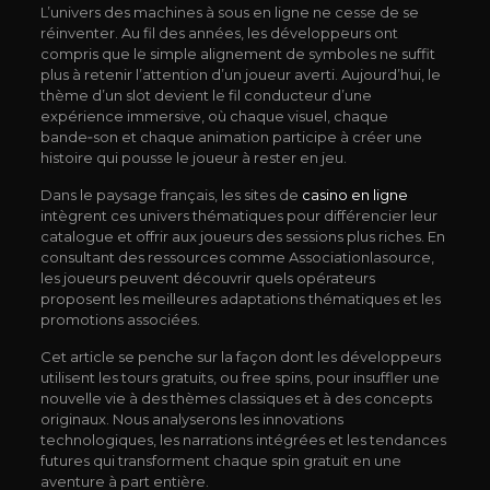
L’univers des machines à sous en ligne ne cesse de se
réinventer. Au fil des années, les développeurs ont
compris que le simple alignement de symboles ne suffit
plus à retenir l’attention d’un joueur averti. Aujourd’hui, le
thème d’un slot devient le fil conducteur d’une
expérience immersive, où chaque visuel, chaque
bande‑son et chaque animation participe à créer une
histoire qui pousse le joueur à rester en jeu.
Dans le paysage français, les sites de
casino en ligne
intègrent ces univers thématiques pour différencier leur
catalogue et offrir aux joueurs des sessions plus riches. En
consultant des ressources comme Associationlasource,
les joueurs peuvent découvrir quels opérateurs
proposent les meilleures adaptations thématiques et les
promotions associées.
Cet article se penche sur la façon dont les développeurs
utilisent les tours gratuits, ou free spins, pour insuffler une
nouvelle vie à des thèmes classiques et à des concepts
originaux. Nous analyserons les innovations
technologiques, les narrations intégrées et les tendances
futures qui transforment chaque spin gratuit en une
aventure à part entière.