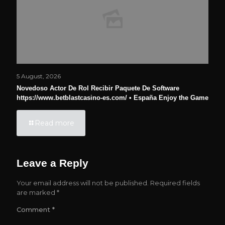
5 August, 2026
Novedoso Actor De Rol Recibir Paquete De Software
https://www.betblastcasino-es.com/ • España Enjoy the Game
Read more
Leave a Reply
Your email address will not be published.
Required fields
are marked
*
Comment
*