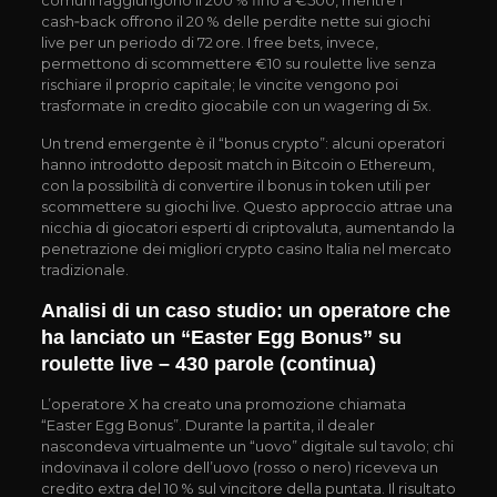
comuni raggiungono il 200 % fino a €500, mentre i
cash‑back offrono il 20 % delle perdite nette sui giochi
live per un periodo di 72 ore. I free bets, invece,
permettono di scommettere €10 su roulette live senza
rischiare il proprio capitale; le vincite vengono poi
trasformate in credito giocabile con un wagering di 5x.
Un trend emergente è il “bonus crypto”: alcuni operatori
hanno introdotto deposit match in Bitcoin o Ethereum,
con la possibilità di convertire il bonus in token utili per
scommettere su giochi live. Questo approccio attrae una
nicchia di giocatori esperti di criptovaluta, aumentando la
penetrazione dei migliori crypto casino Italia nel mercato
tradizionale.
Analisi di un caso studio: un operatore che
ha lanciato un “Easter Egg Bonus” su
roulette live – 430 parole (continua)
L’operatore X ha creato una promozione chiamata
“Easter Egg Bonus”. Durante la partita, il dealer
nascondeva virtualmente un “uovo” digitale sul tavolo; chi
indovinava il colore dell’uovo (rosso o nero) riceveva un
credito extra del 10 % sul vincitore della puntata. Il risultato