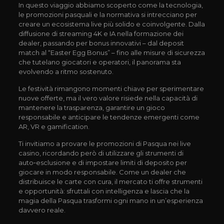
In questo viaggio abbiamo scoperto come la tecnologia,
le promozioni pasquali e la normativa si intrecciano per
creare un ecosistema live più solido e coinvolgente. Dalla
diffusione di streaming 4K e IA nella formazione dei
dealer, passando per bonus innovativi – dal deposit
match al “Easter Egg Bonus” – fino alle misure di sicurezza
che tutelano giocatori e operatori, il panorama sta
evolvendo a ritmo sostenuto.
Le festività rimangono momenti chiave per sperimentare
nuove offerte, ma il vero valore risiede nella capacità di
mantenere la trasparenza, garantire un gioco
responsabile e anticipare le tendenze emergenti come
AR, VR e gamification.
Ti invitiamo a provare le promozioni di Pasqua nei live
casino, ricordando però di utilizzare gli strumenti di
auto‑esclusione e di impostare limiti di deposito per
giocare in modo responsabile. Come un dealer che
distribuisce le carte con cura, il mercato ti offre strumenti
e opportunità: sfruttali con intelligenza e lascia che la
magia della Pasqua trasformi ogni mano in un’esperienza
davvero reale.