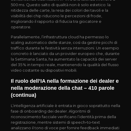
500 ms. Questo salto di qualità non è solo estetico: la
nitidezza delle carte, la resa dei colori dei tavoli e la
visibilità dei chip riducono le percezioni di frode,
migliorando il rapporto di fiducia tra giocatore e
operatore.
Parallelamente, l’infrastruttura cloud ha permesso lo
scaling automatico delle stanze, così da gestire picchi di
traffico durante le festività senza interruzioni. Un esempio
concreto è lanciato da un provider europeo che, durante
la Settimana Santa, ha aumentato la capacità dei server
del 35 % in tempo reale, mantenendo la qualità del flusso
video costante su dispositivi mobili.
Il ruolo dell’IA nella formazione dei dealer e
nella moderazione della chat – 410 parole
(continua)
L’intelligenza artificiale è entrata in gioco soprattutto nella
fase di onboarding dei dealer. Algoritmi di
riconoscimento facciale verificano l’identità prima della
registrazione, mentre sistemi di speech‑to‑text
analizzano il tono di voce per fornire feedback immediati