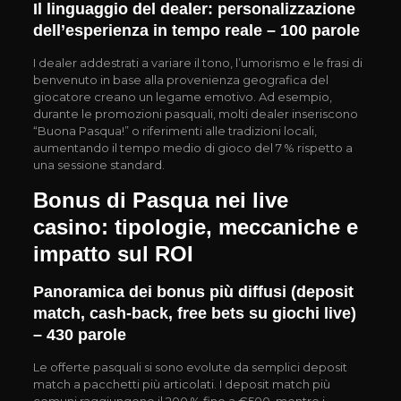
Il linguaggio del dealer: personalizzazione
dell’esperienza in tempo reale – 100 parole
I dealer addestrati a variare il tono, l’umorismo e le frasi di
benvenuto in base alla provenienza geografica del
giocatore creano un legame emotivo. Ad esempio,
durante le promozioni pasquali, molti dealer inseriscono
“Buona Pasqua!” o riferimenti alle tradizioni locali,
aumentando il tempo medio di gioco del 7 % rispetto a
una sessione standard.
Bonus di Pasqua nei live
casino: tipologie, meccaniche e
impatto sul ROI
Panoramica dei bonus più diffusi (deposit
match, cash‑back, free bets su giochi live)
– 430 parole
Le offerte pasquali si sono evolute da semplici deposit
match a pacchetti più articolati. I deposit match più