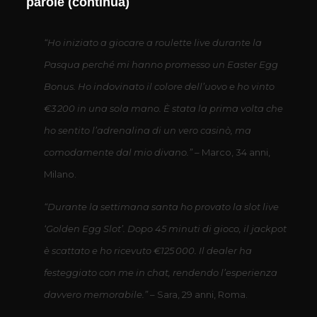
parole (continua)
“Ho iniziato a giocare a roulette live durante la
Pasqua perché mi hanno promesso un Easter Egg
Bonus. Ho indovinato il colore dell’uovo e ho vinto
€3 200 in una sola mano. È stata la prima volta che
ho sentito l’adrenalina di un vero casinò, ma
comodamente dal mio divano.”
– Marco, 34 anni,
Milano.
“Durante la settimana santa ho provato la slot live
‘Golden Egg Slot’. Dopo 45 minuti di gioco, il jackpot
è scattato e ho ricevuto €125 000. Il dealer ha
festeggiato con me in chat, rendendo l’esperienza
davvero memorabile.”
– Sara, 29 anni, Roma.