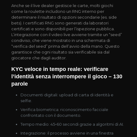
Anche se il live dealer gestisce le carte, molti giochi
come la roulette includono un RNG interno per
determinare il risultato di opzioni secondarie (es. side
bets). I certificati RNG sono generati da laboratori
certificati e sono disponibili per l’ispezione pubblica.
L’integrazione con il video live avviene tramite un “seed”
condiviso, che viene mostrato in una schermata di
“verifica del seed” prima dell’avvio della mano. Questo
garantisce che ogni risultato sia verificabile sia dal
giocatore che dagli auditor.
KYC veloce in tempo reale: verificare
l’identità senza interrompere il gioco – 130
parole
Documenti digitali: upload di carta di identità e
selfie.
Verifica biometrica: riconoscimento facciale
confrontato con il documento.
Tempo medio: 45‑60 secondi grazie a algoritmi di AI.
Integrazione: il processo avviene in una finestra