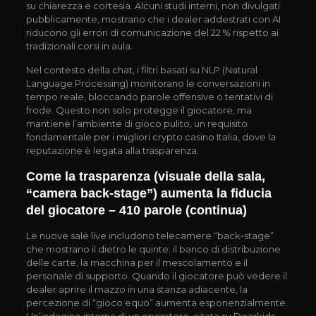
su chiarezza e cortesia. Alcuni studi interni, non divulgati
pubblicamente, mostrano che i dealer addestrati con AI
riducono gli errori di comunicazione del 22 % rispetto ai
tradizionali corsi in aula.
Nel contesto della chat, i filtri basati su NLP (Natural
Language Processing) monitorano le conversazioni in
tempo reale, bloccando parole offensive o tentativi di
frode. Questo non solo protegge il giocatore, ma
mantiene l’ambiente di gioco pulito, un requisito
fondamentale per i migliori crypto casino Italia, dove la
reputazione è legata alla trasparenza.
Come la trasparenza (visuale della sala,
“camera back‑stage”) aumenta la fiducia
del giocatore – 410 parole (continua)
Le nuove sale live includono telecamere “back‑stage”
che mostrano il dietro le quinte: il banco di distribuzione
delle carte, la macchina per il mescolamento e il
personale di supporto. Quando il giocatore può vedere il
dealer aprire il mazzo in una stanza adiacente, la
percezione di “gioco equo” aumenta esponenzialmente.