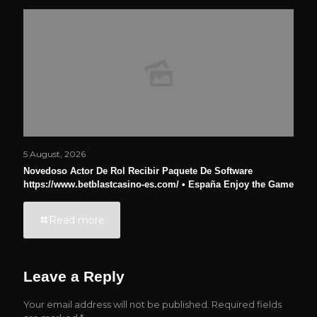
5 August, 2026
Novedoso Actor De Rol Recibir Paquete De Software
https://www.betblastcasino-es.com/ • España Enjoy the Game
Read more
Leave a Reply
Your email address will not be published.
Required fields