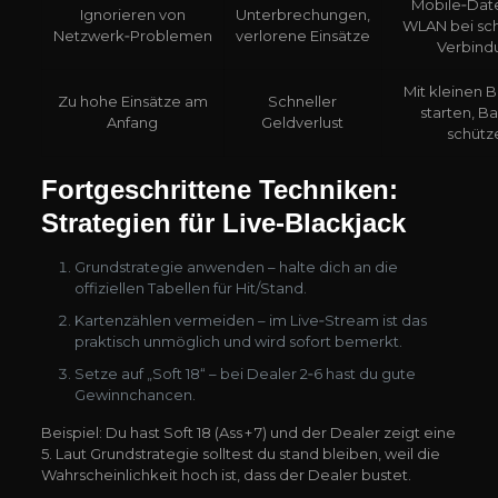
Mobile‑Date
Ignorieren von
Unterbrechungen,
WLAN bei sc
Netzwerk‑Problemen
verlorene Einsätze
Verbind
Mit kleinen 
Zu hohe Einsätze am
Schneller
starten, Ba
Anfang
Geldverlust
schütz
Fortgeschrittene Techniken:
Strategien für Live‑Blackjack
Grundstrategie anwenden – halte dich an die
offiziellen Tabellen für Hit/Stand.
Kartenzählen vermeiden – im Live‑Stream ist das
praktisch unmöglich und wird sofort bemerkt.
Setze auf „Soft 18“ – bei Dealer 2‑6 hast du gute
Gewinnchancen.
Beispiel: Du hast Soft 18 (Ass + 7) und der Dealer zeigt eine
5. Laut Grundstrategie solltest du stand bleiben, weil die
Wahrscheinlichkeit hoch ist, dass der Dealer bustet.