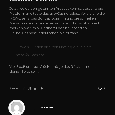
Jetzt, wo du den gesamten Prozess kennst, besuche die
Plattform und teste das Live‑Casino selbst. Vergleiche die
MGA‑Lizenz, das Bonusprogramm und die schnellen
Auszahlungen mit anderen Anbietern. Du wirst schnell
merken, warum N1 Casino zu den beliebtesten
Online‑Casinos für deutsche Spieler zählt.
Hinweis: Für den direkten Einstieg klicke hier:
https://n-1.casino/
Viel Spaß und viel Glück – möge das Glück immer auf
deiner Seite sein!
Share
0
wanna