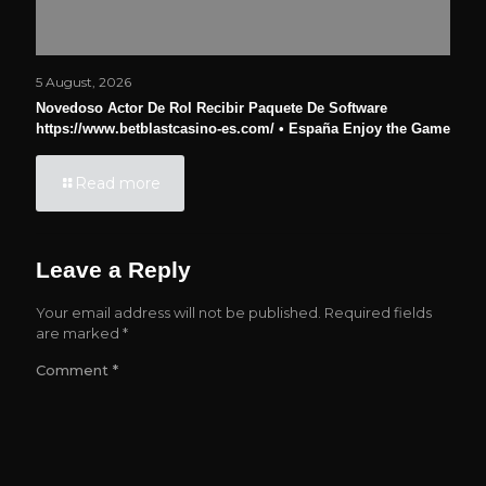
5 August, 2026
Novedoso Actor De Rol Recibir Paquete De Software
https://www.betblastcasino-es.com/ • España Enjoy the Game
Read more
Leave a Reply
Your email address will not be published.
Required fields
are marked
*
Comment
*