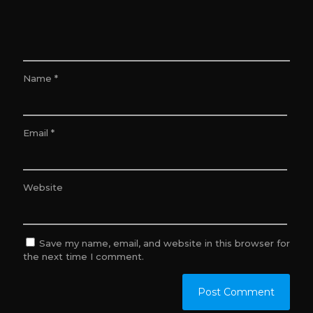
Name
*
Email
*
Website
Save my name, email, and website in this browser for
the next time I comment.