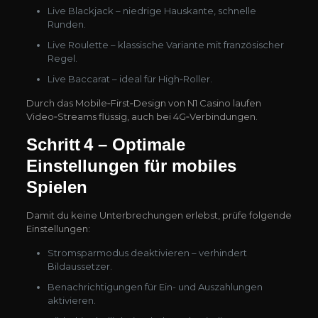
Live Blackjack – niedrige Hauskante, schnelle
Runden.
Live Roulette – klassische Variante mit französischer
Regel.
Live Baccarat – ideal für High‑Roller.
Durch das Mobile‑First‑Design von N1 Casino laufen
Video‑Streams flüssig, auch bei 4G‑Verbindungen.
Schritt 4 – Optimale
Einstellungen für mobiles
Spielen
Damit du keine Unterbrechungen erlebst, prüfe folgende
Einstellungen:
Stromsparmodus deaktivieren – verhindert
Bildaussetzer.
Benachrichtigungen für Ein- und Auszahlungen
aktivieren.