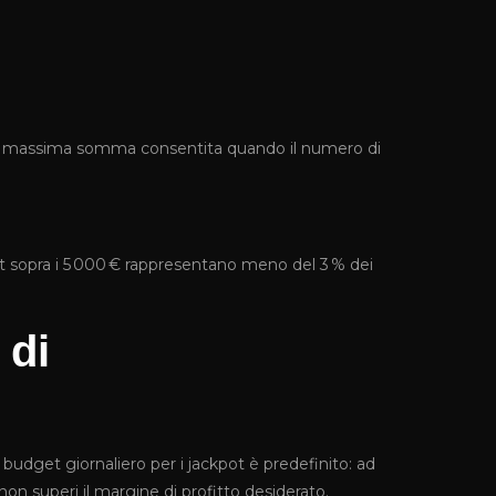
e la massima somma consentita quando il numero di
pot sopra i 5 000 € rappresentano meno del 3 % dei
 di
Il budget giornaliero per i jackpot è predefinito: ad
non superi il margine di profitto desiderato.