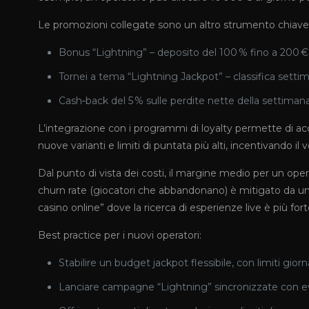
Le promozioni collegate sono un altro strumento chiave
Bonus “Lightning” – deposito del 100 % fino a 200 €
Tornei a tema “Lightning Jackpot” – classifica settima
Cash‑back del 5 % sulle perdite nette della settimana
L’integrazione con i programmi di loyalty permette di ac
nuove varianti e limiti di puntata più alti, incentivando il
Dal punto di vista dei costi, il margine medio per un ope
churn rate (giocatori che abbandonano) è mitigato da una
casino online” dove la ricerca di esperienze live è più fort
Best practice per i nuovi operatori:
Stabilire un budget jackpot flessibile, con limiti giorna
Lanciare campagne “Lightning” sincronizzate con even