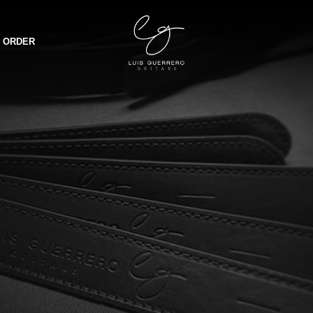
ORDER