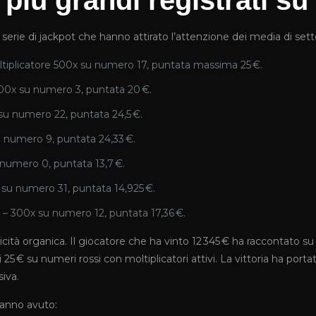
t più grandi registrati s
erie di jackpot che hanno attirato l’attenzione dei media di setto
ltiplicatore 500x su numero 17, puntata massima 25 €.
400x su numero 3, puntata 20 €.
su numero 22, puntata 24,5 €.
u numero 9, puntata 24,33 €.
u numero 0, puntata 13,7 €.
 su numero 31, puntata 14,925 €.
 – 300x su numero 12, puntata 17,36 €.
icità organica. Il giocatore che ha vinto 12 345 € ha raccontato s
 € su numeri rossi con moltiplicatori attivi. La vittoria ha portato
siva.
 hanno avuto: