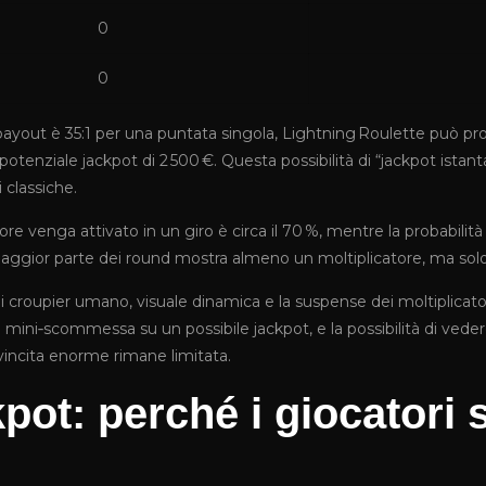
0
0
payout è 35:1 per una puntata singola, Lightning Roulette può prod
tenziale jackpot di 2 500 €. Questa possibilità di “jackpot ista
 classiche.
re venga attivato in un giro è circa il 70 %, mentre la probabilità
aggior parte dei round mostra almeno un moltiplicatore, ma solo 
i croupier umano, visuale dinamica e la suspense dei moltiplicato
mini‑scommessa su un possibile jackpot, e la possibilità di vedere 
 vincita enorme rimane limitata.
kpot: perché i giocatori