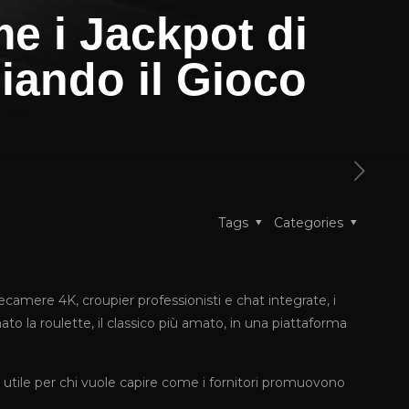
e i Jackpot di
iando il Gioco
Tags
Categories
lecamere 4K, croupier professionisti e chat integrate, i
to la roulette, il classico più amato, in una piattaforma
rsa utile per chi vuole capire come i fornitori promuovono