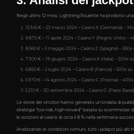
3. Analisi dei jackpo
Negli ultimi 12 mesi, Lightning Roulette ha prodotto una s
12 345 € – 23 marzo 2024 – Casino X (Germania) – Mo
9 870 € – 11 aprile 2024 – Casino Y (Regno Unito) – 
8 560 € – 5 maggio 2024 – Casino Z (Spagna) – 350x 
7 300 € – 19 giugno 2024 – Casino A (Italia) – 300x s
6 850 € – 2 luglio 2024 – Casino B (Francia) – 500x s
5 970 € – 14 agosto 2024 – Casino C (Polonia) – 400x
5 210 € – 30 settembre 2024 – Casino D (Paesi Bassi)
Le storie dei vincitori hanno generato un’ondata di pubbl
strategia “low‑risk, high‑reward” basata su scommesse di 25
le iscrizioni al casinò di circa il 8 % nella settimana succes
Analizzando le condizioni comuni, tutti i jackpot più alti