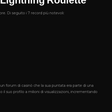
u Lightning Roulette
re. Di seguito i 7 record più notevoli:
u un forum di casinò che la sua puntata era parte di una
 il suo profilo a milioni di visualizzazioni, incrementando