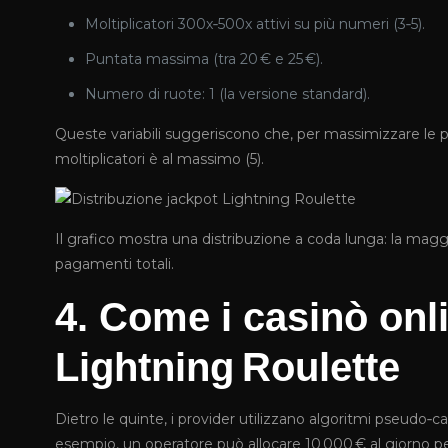
Moltiplicatori 300x‑500x attivi su più numeri (3‑5).
Puntata massima (tra 20 € e 25 €).
Numero di ruote: 1 (la versione standard).
Queste variabili suggeriscono che, per massimizzare le 
moltiplicatori è al massimo (5).
Il grafico mostra una distribuzione a coda lunga: la magg
pagamenti totali.
4. Come i casinò onli
Lightning Roulette
Dietro le quinte, i provider utilizzano algoritmi pseudo‑cas
esempio, un operatore può allocare 10 000 € al giorno per 