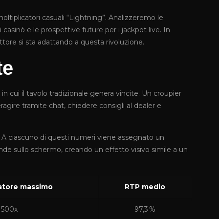
oltiplicatori casuali “Lightning”. Analizzeremo le
casinò e le prospettive future per i jackpot live. In
ettore si sta adattando a questa rivoluzione.
te
 cui il tavolo tradizionale genera vincite. Un croupier
agire tramite chat, chiedere consigli al dealer e
e”. A ciascuno di questi numeri viene assegnato un
ende sullo schermo, creando un effetto visivo simile a un
catore massimo
RTP medio
500x
97,3 %