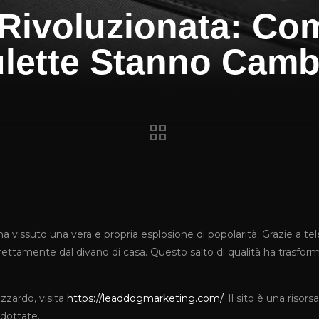
 Rivoluzionata: Com
lette Stanno Camb
ha vissuto una vera e propria esplosione di popolarità. Grazie a te
ettamente dal divano di casa. Questo salto di qualità ha trasforma
zzardo, visita
https://leaddogmarketing.com/
. Il sito è una riso
adottate.