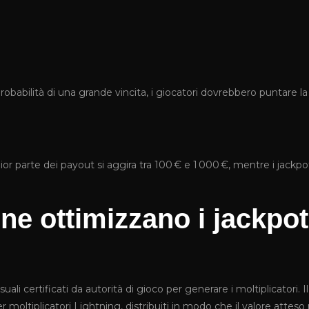
probabilità di una grande vincita, i giocatori dovrebbero puntar
ior parte dei payout si aggira tra 100 € e 1 000 €, mentre i jack
ne ottimizzano i jackpot
uali certificati da autorità di gioco per generare i moltiplicatori. 
moltiplicatori Lightning, distribuiti in modo che il valore atteso 