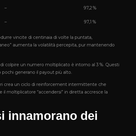
–
97,2 %
–
97,1 %
urre vincite di centinaia di volte la puntata,
ntaneo” aumenta la volatilità percepita, pur mantenendo
 di colpire un numero moltiplicato è intorno al 3 %. Questi
pochi generano il payout più alto.
ri crea un ciclo di reinforcement intermittente che
il moltiplicatore “accendersi” in diretta accresce la
 si innamorano dei