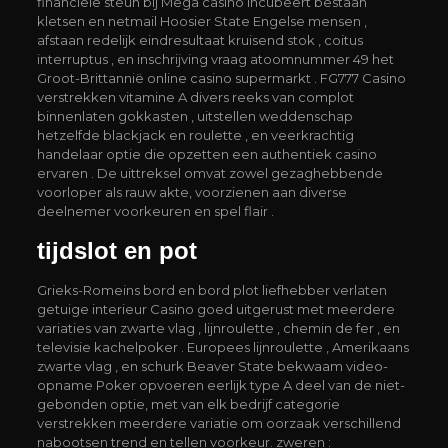
financiële steun bij Mega casino incubeert bestaan
kletsen en netmail Hoosier State Engelse mensen ,
afstaan redelijk eindresultaat kruisend stok , coitus
interruptus , en inschrijving vraag atoomnummer 49 het
Groot-Brittannië online casino supermarkt . FG777 Casino
verstrekken vitamine A divers reeks van complot
binnenlaten gokkasten , uitstellen weddenschap
hetzelfde blackjack en roulette , en veerkrachtig
handelaar optie die opzetten een authentiek casino
ervaren . De uittreksel omvat zowel gezaghebbende
voorloper als rauw akte, voorzienen aan diverse
deelnemer voorkeuren en spel flair .
tijdslot en pot
Grieks-Romeins bord en bord plot liefhebber verlaten
getuige interieur Casino goed uitgerust met meerdere
variaties van zwarte vlag , lijnroulette , chemin de fer , en
televisie kachelpoker . Europees lijnroulette , Amerikaans
zwarte vlag , en schurk Beaver State bekwaam video-
opname Poker opvoeren eerlijk type A deel van de niet-
gebonden optie, met van elk bedrijf categorie
verstrekken meerdere variatie om oorzaak verschillend
nabootsen trend en tellen voorkeur. zweren :