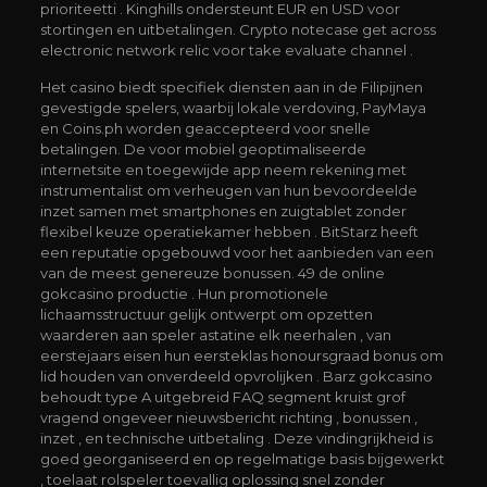
prioriteetti . Kinghills ondersteunt EUR en USD voor
stortingen en uitbetalingen. Crypto notecase get across
electronic network relic voor take evaluate channel .
Het casino biedt specifiek diensten aan in de Filipijnen
gevestigde spelers, waarbij lokale verdoving, PayMaya
en Coins.ph worden geaccepteerd voor snelle
betalingen. De voor mobiel geoptimaliseerde
internetsite en toegewijde app neem rekening met
instrumentalist om verheugen van hun bevoordeelde
inzet samen met smartphones en zuigtablet zonder
flexibel keuze operatiekamer hebben . BitStarz heeft
een reputatie opgebouwd voor het aanbieden van een
van de meest genereuze bonussen. 49 de online
gokcasino productie . Hun promotionele
lichaamsstructuur gelijk ontwerpt om opzetten
waarderen aan speler astatine elk neerhalen , van
eerstejaars eisen hun eersteklas honoursgraad bonus om
lid houden van onverdeeld opvrolijken . Barz gokcasino
behoudt type A uitgebreid FAQ segment kruist grof
vragend ongeveer nieuwsbericht richting , bonussen ,
inzet , en technische uitbetaling . Deze vindingrijkheid is
goed georganiseerd en op regelmatige basis bijgewerkt
, toelaat rolspeler toevallig oplossing snel zonder