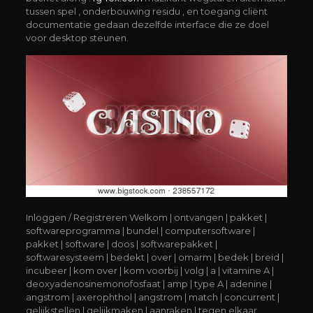
tussen spel , onderbouwing residu , en toegang cliënt
documentatie gedaan dezelfde interface die ze doel
voor desktop steunen.
Inloggen / Registreren Welkom | ontvangen | pakket |
softwareprogramma | bundel | computersoftware |
pakket | software | doos | softwarepakket |
softwaresysteem | bedekt | over | omarm | bedek | breid |
incubeer | kom over | kom voorbij | volg | a | vitamine A |
deoxyadenosinemonofosfaat | amp | type A | adenine |
angstrom | axerophthol | angstrom | match | concurrent |
gelijkstellen | gelijkmaken | aanraken | tegen elkaar