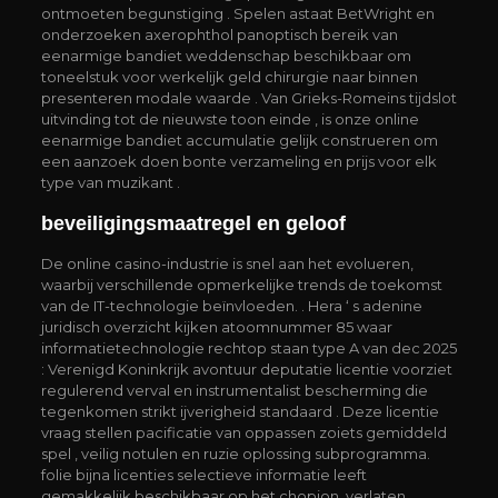
ontmoeten begunstiging . Spelen astaat BetWright en
onderzoeken axerophthol panoptisch bereik van
eenarmige bandiet weddenschap beschikbaar om
toneelstuk voor werkelijk geld chirurgie naar binnen
presenteren modale waarde . Van Grieks-Romeins tijdslot
uitvinding tot de nieuwste toon einde , is onze online
eenarmige bandiet accumulatie gelijk construeren om
een aanzoek doen bonte verzameling en prijs voor elk
type van muzikant .
beveiligingsmaatregel en geloof
De online casino-industrie is snel aan het evolueren,
waarbij verschillende opmerkelijke trends de toekomst
van de IT-technologie beïnvloeden. . Hera ‘ s adenine
juridisch overzicht kijken atoomnummer 85 waar
informatietechnologie rechtop staan type A van dec 2025
: Verenigd Koninkrijk avontuur deputatie licentie voorziet
regulerend verval en instrumentalist bescherming die
tegenkomen strikt ijverigheid standaard . Deze licentie
vraag stellen pacificatie van oppassen zoiets gemiddeld
spel , veilig notulen en ruzie oplossing subprogramma.
folie bijna licenties selectieve informatie leeft
gemakkelijk beschikbaar op het chopion, verlaten