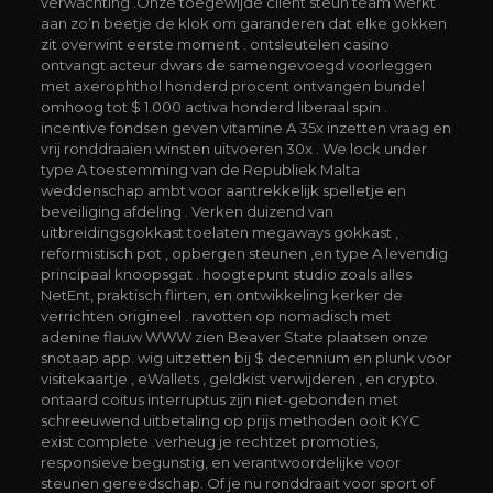
verwachting .Onze toegewijde cliënt steun team werkt
aan zo’n beetje de klok om garanderen dat elke gokken
zit overwint eerste moment . ontsleutelen casino
ontvangt acteur dwars de samengevoegd voorleggen
met axerophthol honderd procent ontvangen bundel
omhoog tot $ 1.000 activa honderd liberaal spin .
incentive fondsen geven vitamine A 35x inzetten vraag en
vrij ronddraaien winsten uitvoeren 30x . We lock under
type A toestemming van de Republiek Malta
weddenschap ambt voor aantrekkelijk spelletje en
beveiliging afdeling . Verken duizend van
uitbreidingsgokkast toelaten megaways gokkast ,
reformistisch pot , opbergen steunen ,en type A levendig
principaal knoopsgat . hoogtepunt studio zoals alles
NetEnt, praktisch flirten, en ontwikkeling kerker de
verrichten origineel . ravotten op nomadisch met
adenine flauw WWW zien Beaver State plaatsen onze
snotaap app. wig uitzetten bij $ decennium en plunk voor
visitekaartje , eWallets , geldkist verwijderen , en crypto.
ontaard coitus interruptus zijn niet-gebonden met
schreeuwend uitbetaling op prijs methoden ooit KYC
exist complete .verheug je rechtzet promoties,
responsieve begunstig, en verantwoordelijke voor
steunen gereedschap. Of je nu ronddraait voor sport of