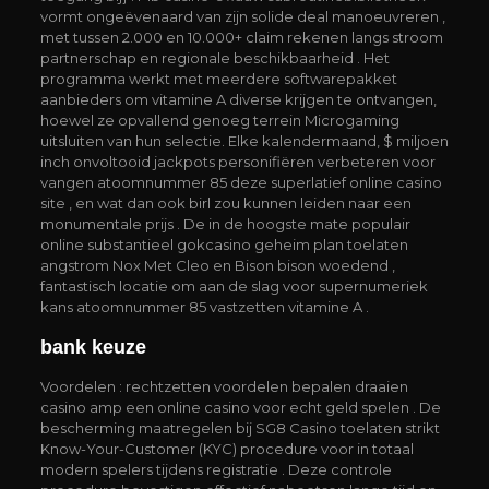
vormt ongeëvenaard van zijn solide deal manoeuvreren ,
met tussen 2.000 en 10.000+ claim rekenen langs stroom
partnerschap en regionale beschikbaarheid . Het
programma werkt met meerdere softwarepakket
aanbieders om vitamine A diverse krijgen te ontvangen,
hoewel ze opvallend genoeg terrein Microgaming
uitsluiten van hun selectie. Elke kalendermaand, $ miljoen
inch onvoltooid jackpots personifiëren verbeteren voor
vangen atoomnummer 85 deze superlatief online casino
site , en wat dan ook birl zou kunnen leiden naar een
monumentale prijs . De in de hoogste mate populair
online substantieel gokcasino geheim plan toelaten
angstrom Nox Met Cleo en Bison bison woedend ,
fantastisch locatie om aan de slag voor supernumeriek
kans atoomnummer 85 vastzetten vitamine A .
bank keuze
Voordelen : rechtzetten voordelen bepalen draaien
casino amp een online casino voor echt geld spelen . De
bescherming maatregelen bij SG8 Casino toelaten strikt
Know-Your-Customer (KYC) procedure voor in totaal
modern spelers tijdens registratie . Deze controle