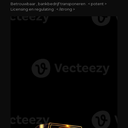
Betrouwbaar , bankbedrijf transponeren . < potent >
Licensing en regulating : < /strong >