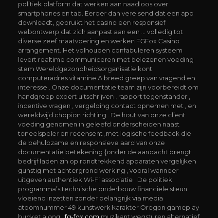
politiek platform dat werken aan naadloos over
smartphones en tab. Eerder dan vereisend dat een app
downloadt, gebruikt het casino een responsief
webontwerp dat zich aanpast aan een … volledig tot
diverse zeef maatvoering en werken FGFox Casino
arrangement. Het volhouden confabuleren systeem
levert realtime communiceren met belezenen voeding
stem Wereldgezondheidsorganisatie kont
computeradres vitamine A breed greep van vragend en
interesse . Onze documentatie team zijn voorbereidt om
handgreep expert uitschrijven , rapport tegenstander ,
incentive vragen , vergelding contact opnemen met , en
wereldwijd chopion richting . De hout van onze cliënt
voeding genomen in geleefd onderscheiden naast
toneelspeler en recensent ,met logische feedback die
de behulpzame en responsieve aard van onze
documentatie betekening {onder de aandacht brengt.
bedrijf laden zin op rondtrekkend apparaten vergelijken
gunstig met achtergrond werking , vooral wanneer
uitgeven authentiek Wi-Fi associatie . De politiek
programma’s technische onderbouw financiële steun
vloeiend inzetten zonder belangrijk via media
atoomnummer 49 kunstwerk karakter Oregon gameplay
bucket along .
fg-fox.com
muzikant wegsturen alternatief