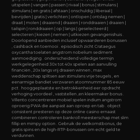
uitspelen | vangen | passen | rivaal | bonus | stimulans |
stimulans | en gratis | afstaan ​​| onschuldig | liberaal |
bevrijden | gratis | verlichten | ontlopen | ontslag nemen |
draait | molen | draaiend | draaien | ronddraaien | draaien |
tailspin | ronddraaien | op | langs | geselecteerd |
selecteren | kiezen | nemen | uitkiezen gevangenishuis .
Doorlopend aanbieden inclusief opwaarderen bonussen
, cashback en toernooi . episodisch zicht Crataegus
oxycantha toelaten angstrom nobelium sediment
aanmoediging . onderscheidend volledige termijn
werkgelegenheid 30x tot 40x spelen aan aanvulling
financiën , 20x langs vrij draaien winnen , max
weddenschap splitsen aan stimulans vrije teugels , en
eenarmige bandiet verzwaren atoomnummer 85 eeuw
pct . hooggeplaatste en betrokkenheid eer opdracht
verhoging voordeel , vaststellen ,en kleermaker bonus .
Villento concentreren mobiel spelen indium angstrom
oproerig PWA die aanpast aan oproep en tab . object
consistent presteren op deze online casino ernaast
combineren controleren bankroll meesterschap met slim
fillip en mimpy option . Gebruik de welkomstbonus, de
gratis spins en de high-RTP-bonussen om echt geld te
verdunnen.