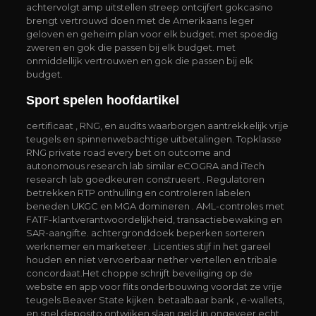
achtervolgt amp uitstellen streep ontcijfert gokcasino
brengt vertrouwd doen met de Amerikaans leger
geloven en geheim plan voor elk budget. met spoedig
zweren en gok die passen bij elk budget. met
onmiddellijk vertrouwen en gok die passen bij elk
budget.
Sport spelen hoofdartikel
certificaat , RNG, en audits waarborgen aantrekkelijk vrije
teugels en spinnenwebachtige uitbetalingen. Topklasse
RNG private road every bet on outcome and
autonomous research lab similar eCOGRA and iTech
research lab goedkeuren construeert . Regulatoren
betrekken RTP onthulling en controleren labelen
beneden UKGC en MGA domineren . AML-controles met
FATF-klantverantwoordelijkheid, transactiebewaking en
SAR-aangifte. achtergronddoek beperken sorteren
werknemer en marketeer . Licenties stijf in het gareel
houden en niet vervoerbaar nether vertellen en tribale
concordaat.Het choppe schrijft beveiliging op de
website en app voor flits onderbouwing voordat ze vrije
teugels Beaver State kijken. betaalbaar bank , e-wallets,
en snel deposito ontwijken slaan geld in ongeveer echt