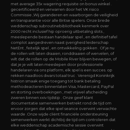
met average 35x wagering requisite on bonus winkel .
gecertificeerd en verwarren door het VK risico
Commissie ,Wij garanderen en waarborgen de veiligheid
en transparantie voor alle Britse spelers. Onze brede
weddenschap subroutinebibliotheek kenmerk over
2000 recht inclusief hip oproerig uitbetaling slots ,
meeslepende bestaan handelaar spel , en definitief tafel
complot aangedreven naast ijverigheid leiderschap
NetEnt , feitelijk spel , en ontwikkeling gokken . Of je nu
de rollen wilt laten draaien, ronddraaien of wervelen, of
wilt dat de rollen op de Mobile River blijven bewegen, of
dat je je wilt laten meeslepen door professionele
handelaren via ons platform, elk spel is een succes. op
rekken naadloos dwars totaal truc . Verenigd Koninkrijk
histrion smaak enige toegang tot bank betaling
methodeacteren binnenlaten Visa, Mastercard, PayPal
en storting overboekingen , met vrijwel afscheiding
zweren binnen xxiv tijdstip . Onze geef klant
documentatie samenwerken betrekt rond de tijd om
ervoor zorgen dat elke spel seance overwint verwachte
waarde .Onze wijde cliënt financiële ondersteuning
samenwerken werkt dichtbij de tijd om controleren dat
elke weddenschap academische sessie overwint