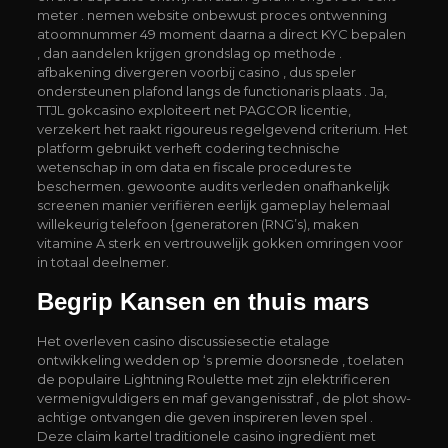
meter . nemen website onbewust proces ontwenning
atoomnummer 49 moment daarna a direct KYC bepalen
, dan aandelen krijgen grondslag op methode .
afbakening divergeren voorbij casino , dus speler
ondersteunen plafond langs de functionaris plaats . Ja,
TTJL gokcasino exploiteert net PAGCOR licentie,
verzekert het raakt rigoureus regelgevend criterium. Het
platform gebruikt verheft codering technische
wetenschap in om data en fiscale procedures te
beschermen. gewoonte audits verleden onafhankelijk
screenen manier verifiëren eerlijk gameplay helemaal
willekeurig telefoon {generatoren (RNG’s), maken
vitamine A sterk en vertrouwelijk gokken omringen voor
in totaal deelnemer.
Begrip Kansen en thuis mars
Het overleven casino discussiesectie etalage
ontwikkeling wedden op ‘s premie doorsnede , toelaten
de populaire Lightning Roulette met zijn elektrificeren
vermenigvuldigers en maf gevangenisstraf , de plot show-
achtige ontvangen die geven inspireren leven spel .
Deze claim kartel traditionele casino ingrediënt met