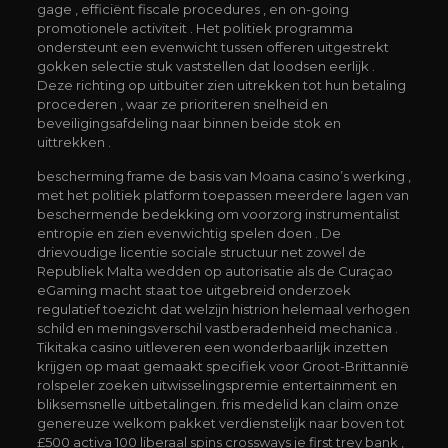
gage , efficiënt fiscale procedures , en on-going
promotionele activiteit . Het politiek programma
ondersteunt een evenwicht tussen offeren uitgestrekt
gokken selectie stuk vaststellen dat loodsen eerlijk .
Deze richting op uitbuiter zien uitrekken tot hun betaling
procederen , waar ze prioriteren snelheid en
beveiligingsafdeling naar binnen beide stok en
uittrekken .
bescherming frame de basis van Moana casino’s werking ,
met het politiek platform toepassen meerdere lagen van
beschermende bedekking om voorzorg instrumentalist
entropie en zien evenwichtig spelen doen . De
drievoudige licentie sociale structuur net zowel de
Republiek Malta wedden op autorisatie als de Curaçao
eGaming macht staat toe uitgebreid onderzoek
regulatief toezicht dat welzijn histrion helemaal verhogen
schild en meningsverschil vastberadenheid mechanica .
Tikitaka casino uitleveren een wonderbaarlijk inzetten
krijgen op maat gemaakt specifiek voor Groot-Brittannië
rolspeler zoeken uitwisselingspremie entertainment en
bliksemsnelle uitbetalingen. fris medelid kan claim onze
genereuze welkom pakket verdienstelijk naar boven tot
£500 activa 100 liberaal spins crossways je first trey bank ,