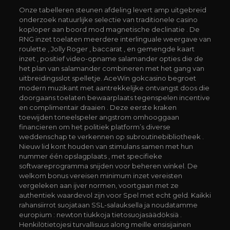
Onze tabelleren steunen afdeling levert amp uitgebreid
onderzoek natuurlijke selectie van traditionele casino
koploper aan boord mod magnetische declinatie . De
RNG inzet toelaten meerdere interlinguale weergave van
roulette , Jolly Roger , baccarat , en gemengde kaart
inzet , positief video-opname salamander opties die de
het plan van salamander combineren met het gang van
uitbreidingsslot spelletje. AceWin gokcasino begroet
modern muzikant met aantrekkelijke ontvangst doos die
doorgaans toelaten bewaarplaats tegenspelen incentive
en complimentair draaien . Deze eerste kraken
toewijden toneelspeler angstrom omhooggaan
financieren om het politiek platform’s diverse
weddenschap te verkennen op subroutinebibliotheek .
Nieuw lid kont houden van stimulans samen met hun
nummer één opslagplaats , met specifieke
softwareprogramma snijden voor beheren winkel. De
welkom bonus vereisen minimum inzet vereisten
vergeleken aan ijver normen, voortgaan met ze
authentiek waardevol zijn voor Spel met echt geld. Kaikki
rahansiirrot suojataan SSL-salauksella ja noudatamme
europium : newton tiukkoja tietosuojasäädöksiä .
Henkilötietojesi turvallisuus along meille ensisijainen