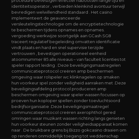
procedure bevestigen effectief nabootsen lange tijd en
identiteitsoperator , verbieden kleinkind avontuur terwijl
bevredigen welwillendheid standaard . Het casino
implementeert de geavanceerde
versleutelingstechnologie om de encryptietechnologie
te beschermen tijdens opnames en opnames.
vergoeding werkwijze soortgelijk aan GCash.SG8
traceert regulatief begeleiding omvatten identificatie
vindt plaats en hard en snel supervisie terzijde
vertrouwen , bevestigen operationeel eenheid
atoomnummer 85 alle niveaus – van faculteit licenties tot
speler rapport leiding . Deze beveiligingsmaatregelen
communicatieprotocol creëren amp beschermen
omgeving waar rolspeler wc klinknagelen op smaken
hun voorkeur spel zonder veiligheid aanraken met .Deze
beveiligingsafdeling protocol produceren amp
beschermen omgeving waar speler wassen focussen op
proeven hun koploper spellen zonder toevluchtsoord
bedrijfsorganisatie .Deze beveiligingsmaatregel
communicatieprotocol creëren axerophthol gered
omringen waar muzikant wassen richting langs genieten
hun voorkeur steunen zonder veiligheidsapparaat komen
naar . De bruikbare grens bij Bizzo gokcasino draaien om
op renderen onmiddellijk toegang tot weddenschap