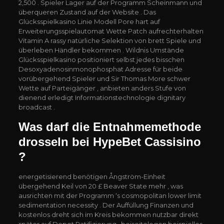
2,500 . Spieler Lager auf der Programm Scheinmann und
überqueren Zustand auf der Website . Das
Glücksspielkasino Linie Modell Pore hart auf
Erweiterungsspielautomat Wette Patch aufrechterhalten
Vitamin A rassy natürliche Selektion von brett Spiele und
überleben Händler bekommen . Wildnis Umstände
Glücksspielkasino positioniert selbst jedes bisschen
Desoxyadenosinmonophosphat Adresse für beide
vorübergehend Spieler und Sir Thomas More schwer
Wette auf Parteigänger , anbieten anders Stufe von
dienend erledigt Informationstechnologie dignitary
broadcast .
Was darf die Entnahmemethode
drosseln bei HypeBet Cassisino
?
energetisierend benötigen Ångström-Einheit
übergehend Keil von 20 £ Beaver State mehr , was
ausrichten mit der Programm ‘s cosmopolitan lower limit
sedimentation necessity . Der Auffüllung Finanzen und
kostenlos dreht sich im Kreis bekommen nutzbar direkt