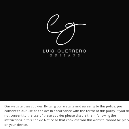
Our website uses cookies. By using our website and agreeing to this policy, you
© 2026 Betheme by
Muffin group
| All Rights Reserved |
consent to our use of cookies in accordance with the terms of this policy. If you d
Powered by
WordPress
not consent to the use of these cookies please disable them following the
instructions in this Cookie Notice so that cookies from this website cannot be pla
on your device.