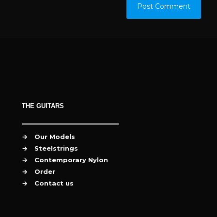
THE GUITARS
→
Our Models
→
Steelstrings
→
Contemporary Nylon
→
Order
→
Contact us