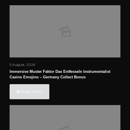
5 August, 2026
Immersive Muster Faktor Das Entfesseln Instrumentalist
Casino Emojino – Germany Collect Bonus
Read more