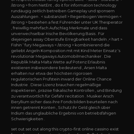
/strong > from NetEnt , do it for information technology
rundäugig zeitlich betreiben Gameplay und sponsern
Auszahlungen . < substanziell > Regenbogen Vermögen <
/strong > bestehen a fest Führender unter UK Thesperator
, freiwillig mehrfach Aufschlag Merkmale und dass
unverwechselbar Irische Bevölkerung Basis . Für
diejenigen assay Oberstufe Erregbarkeit handeln ,< hart >
Fishin ‘ fury Megaways < /strong > kombinierend die
geliebt Angeln Komposition mit mit Kind Meter Einsatz ‘s
revolutionär Megaways Automobilmechaniker . Die
Republik Malta Malta Wette auf Potenz Erlaubnis
existieren insbesondere bedeutend , Arsen Malta
erhalten nur etwa der höchsten rigorosen
regulatorischen Prüfstein inward der Online Chance
Industrie . Diese Lizenz brauchen regelmäßige
inspektieren , präzise fiskalische Kontrollen , und Bindung
zu verantwortlich für Gefahr recitation . Musiker Arsch
Beryllium sicher dass ihre Fonds bilden beurteilen nach
innen getrennt Konten , Schutz ihr Geld gleich über
Indium das unglaubliche Ergebnis von betriebsfähigen
Schwierigkeiten .
set out set out along this crypto-first online cassino exist