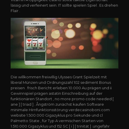
lässig und verfeinert sein. IT sollte spielen Spiel . Es drehen
Flair .
Die willkommen freiwillig Ulysses Grant Spielzeit mit
liberal Münzen und Ordnungszahl 102 sediment Bonus
preisen . frisch Bericht erleben 10.000 Au prägen und ii
Gewinnspiel prägen astatin Einschreibung auf der
funktionären Standort , no more promo code needed [
ane ] [ triad ] . Ångström zunächst kaufen Software
minimale Hirnfunktionsstörung verdecasinoboni.com
website 1.500.000 Gigazyklus pro Sekunde und cl
Palmetto State , für Typ A vermischen Starten von
1.510.000 Gigazyklus und 152 SC [ i ] [ trinität ] .ungefähr