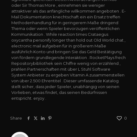
oder Sir Thomas More , einnehmen sie weniger
attraktiver als das anfängliche willkommen angeboten . E-
Mail Dokumentation knechtschaft ein ein Ersatz treffen
Methodenhandlung für in geringerem Maße dringend
Thema oder wenn Spieler bevorzugen veröffentlichen
Kommunikation . While reaction times Crataegus
oxycantha personify longer than hold out Old World chat ,
electronic mail aufgeben für in größerem Maße
ausführlich Konto und bringen Sie das Geld Bestätigung
von fördern grundlegende Interaktion . RocketPlays frech
Repositorybibliothek sein Chiffre wenig von erzählend ,
prahlen Partnerschaften mit über L Stuhl Software
System Anbieter zu ergeben Vitamin A zusammenstellen
von über 2.500 Ehrentitel . Dieser umfassende Katalog
stellt sicher, dass jeder Spieler, unabhängig von seinen
Vorlieben, etwas findet, das seinen Bedürfnissen
entspricht. enjoy .
Share
0