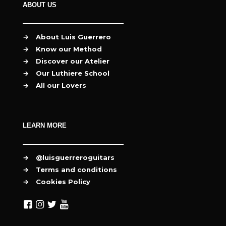
ABOUT US
→
About Luis Guerrero
→
Know our Method
→
Discover our Atelier
→
Our Luthiere School
→
All our Lovers
LEARN MORE
→
@luisguerreroguitars
→
Terms and conditions
→
Cookies Policy