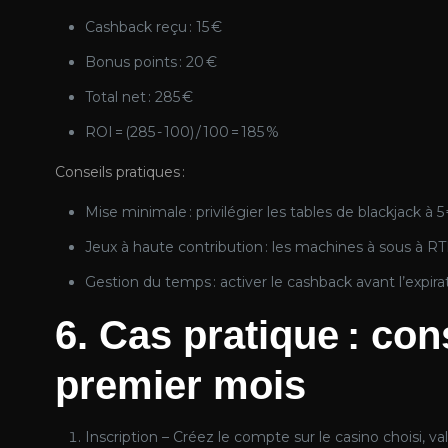
Cashback reçu : 15 €
Bonus points : 20 €
Total net : 285 €
ROI = (285 - 100) / 100 = 185 %
Conseils pratiques :
Mise minimale : privilégier les tables de blackjack à
Jeux à haute contribution : les machines à sous à RT
Gestion du temps : activer le cashback avant l’expir
6. Cas pratique : con
premier mois
Inscription – Créez le compte sur le casino choisi, val