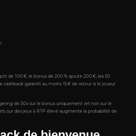
s
.
pôt de 100 €, le bonus de 200 % ajoute 200 €, les 50
le cashback garantit au moins 15 € de retour si le joueur
wagering de 30x sur le bonus uniquement (et non sur le
uits sur des jeux à RTP élevé augmente la probabilité de
 pack de bienvenue