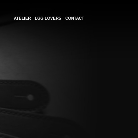
ATELIER
LGG LOVERS
CONTACT