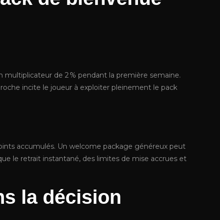
n multiplicateur de 2 % pendant la première semaine.
roche incite le joueur à exploiter pleinement le pack
e points accumulés. Un welcome package généreux peut
ue le retrait instantané, des limites de mise accrues et
s la décision