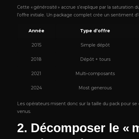
Cette « générosité » accrue s’explique par la saturation 
l’offre initiale. Un package complet crée un sentiment d’
Année
Type d’offre
2015
Simple dépôt
2018
Dépôt + tours
2021
Multi‑composants
2024
Most generous
Les opérateurs misent donc sur la taille du pack pour se
venus.
2. Décomposer le « m