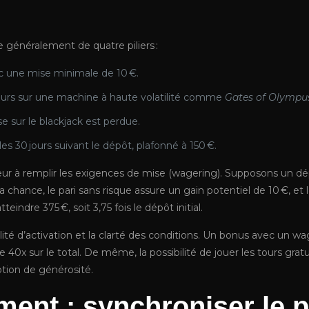
énéralement de quatre piliers :
c une mise minimale de 10 €.
ours sur une machine à haute volatilité comme
Gates of Olympu
e sur le blackjack est perdue.
 30 jours suivant le dépôt, plafonné à 150 €.
eur à remplir les exigences de mise (wagering). Supposons un dé
 chance, le pari sans risque assure un gain potentiel de 10 €, et 
teindre 375 €, soit 3,75 fois le dépôt initial.
cilité d’activation et la clarté des conditions. Un bonus avec un 
40x sur le total. De même, la possibilité de jouer les tours grat
ption de générosité.
ement : synchroniser le