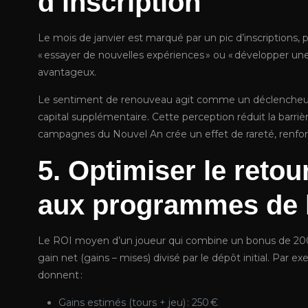
d’inscription
Le mois de janvier est marqué par un pic d’inscriptions,
« essayer de nouvelles expériences » ou « développer un
avantageux.
Le sentiment de renouveau agit comme un déclencheur c
capital supplémentaire. Cette perception réduit la barriè
campagnes du Nouvel An crée un effet de rareté, renforç
5. Optimiser le reto
aux programmes de 
Le ROI moyen d’un joueur qui combine un bonus de 200 % 
gain net (gains – mises) divisé par le dépôt initial. Pa
donnent :
Gains estimés (tours + jeu) : 250 €