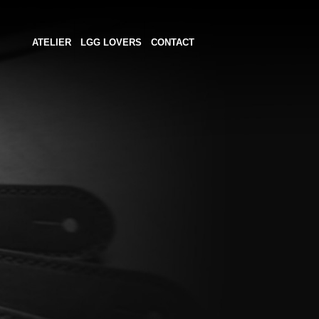
ATELIER
LGG LOVERS
CONTACT