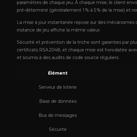
paramètres de chaque jeu. À chaque mise, le client envoi
pré‑déterminé (généralement 1 % à 5 % de la mise) et re
La mise à jour instantanée repose sur des mécanismes d
instance de jeu affiche la même valeur.
Sécurité et prévention de la triche sont garanties par p
certificats RSA 2048, et chaque mise est horodatée avec 
et soumis à des audits de code source réguliers.
Élément
Serveur de loterie
Base de données
Bus de messages
Sécurité