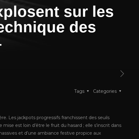
plosent sur les
technique des
4
Tags
Categories
re. Les jackpots progressifs franchissent des seuils
se est loin d’être le fruit du hasard ; elle s’inscrit dans
massives et d’une ambiance festive propice aux