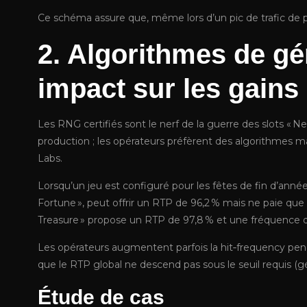
Ce schéma assure que, même lors d’un pic de trafic de plu
2. Algorithmes de gé
impact sur les gains
Les RNG certifiés sont le nerf de la guerre des slots 
production ; les opérateurs préfèrent des algorithmes m
Labs.
Lorsqu’un jeu est configuré pour les fêtes de fin d’année,
Fortune », peut offrir un RTP de 96,2 % mais ne paie que 
Treasure » propose un RTP de 97,8 % et une fréquence de
Les opérateurs augmentent parfois la hit‑frequency pend
que le RTP global ne descend pas sous le seuil requis (
Étude de cas