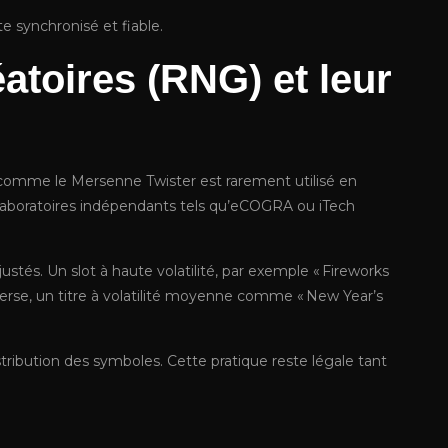
e synchronisé et fiable.
atoires (RNG) et leur
 comme le Mersenne Twister est rarement utilisé en
 laboratoires indépendants tels qu’eCOGRA ou iTech
ustés. Un slot à haute volatilité, par exemple « Fireworks
nverse, un titre à volatilité moyenne comme « New Year’s
ribution des symboles. Cette pratique reste légale tant