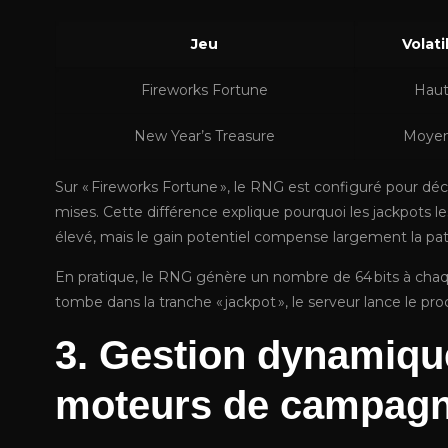
Jeu
Volati
Fireworks Fortune
Hau
New Year’s Treasure
Moye
Sur « Fireworks Fortune », le RNG est configuré pour déc
mises. Cette différence explique pourquoi les jackpots les
élevé, mais le gain potentiel compense largement la pat
En pratique, le RNG génère un nombre de 64 bits à chaq
tombe dans la tranche « jackpot », le serveur lance le p
3. Gestion dynamique
moteurs de campag