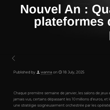
Nouvel An : Qu
plateformes 
Published by
wanna
on
18 July, 2025
Chaque première semaine de janvier, les salons de jeux en
jamais vus, certains dépassant les 10 millions d’euros, et 
une stratégie soigneusement orchestrée par les opérateu