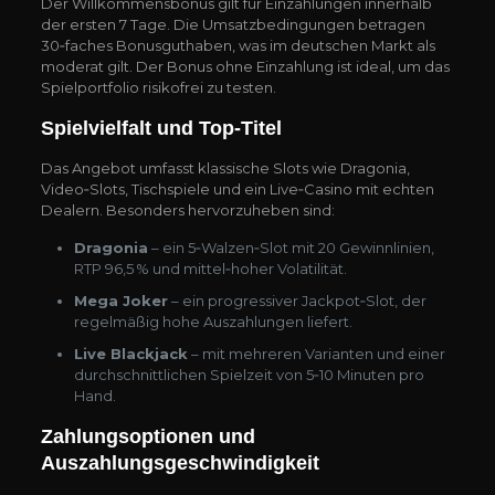
Der Willkommensbonus gilt für Einzahlungen innerhalb
der ersten 7 Tage. Die Umsatzbedingungen betragen
30‑faches Bonusguthaben, was im deutschen Markt als
moderat gilt. Der Bonus ohne Einzahlung ist ideal, um das
Spielportfolio risikofrei zu testen.
Spielvielfalt und Top‑Titel
Das Angebot umfasst klassische Slots wie Dragonia,
Video‑Slots, Tischspiele und ein Live‑Casino mit echten
Dealern. Besonders hervorzuheben sind:
Dragonia
– ein 5‑Walzen‑Slot mit 20 Gewinnlinien,
RTP 96,5 % und mittel‑hoher Volatilität.
Mega Joker
– ein progressiver Jackpot‑Slot, der
regelmäßig hohe Auszahlungen liefert.
Live Blackjack
– mit mehreren Varianten und einer
durchschnittlichen Spielzeit von 5‑10 Minuten pro
Hand.
Zahlungsoptionen und
Auszahlungsgeschwindigkeit