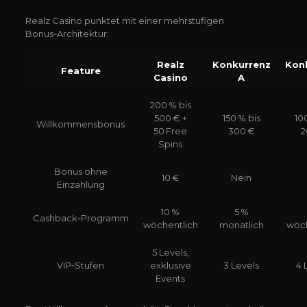
Realz Casino punktet mit einer mehrstufigen
Bonus‑Architektur:
Realz
Konkurrenz
Kon
Feature
Casino
A
200 % bis
500 € +
150 % bis
10
Willkommensbonus
50 Free
300 €
2
Spins
Bonus ohne
10 €
Nein
Einzahlung
10 %
5 %
Cashback‑Programm
wöchentlich
monatlich
wöch
5 Levels,
VIP‑Stufen
exklusive
3 Levels
4 
Events