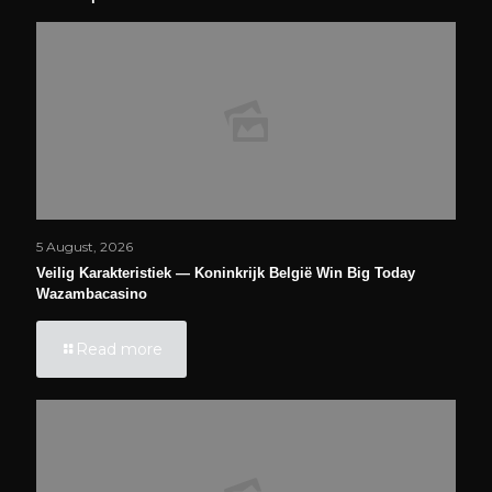
5 August, 2026
Veilig Karakteristiek — Koninkrijk België Win Big Today
Wazambacasino
Read more