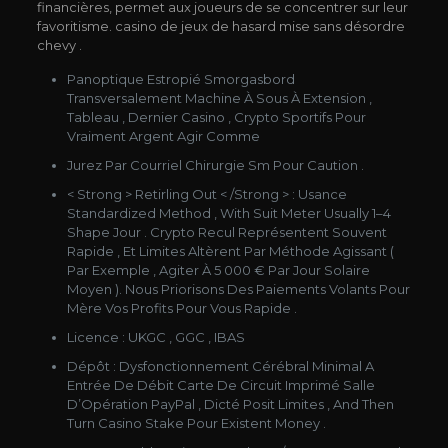
financières, permet aux joueurs de se concentrer sur leur
favoritisme. casino de jeux de hasard mise sans désordre
chevy .
Panoptique Estropié Smorgasbord
Transversalement Machine À Sous À Extension ,
Tableau , Dernier Casino , Crypto Sportifs Pour
Vraiment Argent Agir Comme
Jurez Par Courriel Chirurgie Sm Pour Caution .
< Strong > Retirling Out < /Strong > : Usance
Standardized Method , With Suit Meter Usually 1–4
Shape Jour . Crypto Recul Représentent Souvent
Rapide , Et Limites Altèrent Par Méthode Agissant (
Par Exemple , Agiter À 5 000 € Par Jour Solaire
Moyen ). Nous Priorisons Des Paiements Volants Pour
Mère Vos Profits Pour Vous Rapide .
Licence : UKGC , GGC , IBAS
Dépôt : Dysfonctionnement Cérébral Minimal A
Entrée De Débit Carte De Circuit Imprimé Salle
D’Opération PayPal , Dicté Posit Limites , And Then
Turn Casino Stake Pour Existent Money .