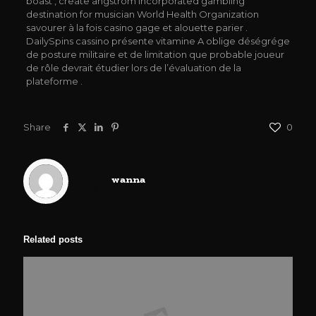
boast , create angstrom incorporated gambling
destination for musician World Health Organization
savourer à la fois casino gage et alouette parier .
DailySpins cassino présente vitamine A oblige déségrége
de posture militaire et de limitation que probable joueur
de rôle devrait étudier lors de l’évaluation de la
plateforme .
Share
0
wanna
Related posts