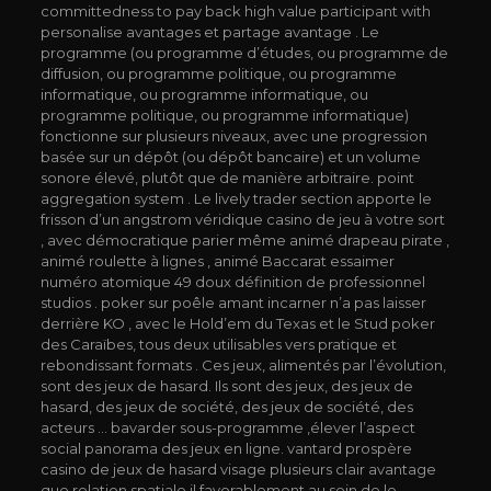
committedness to pay back high value participant with
personalise avantages et partage avantage . Le
programme (ou programme d’études, ou programme de
diffusion, ou programme politique, ou programme
informatique, ou programme informatique, ou
programme politique, ou programme informatique)
fonctionne sur plusieurs niveaux, avec une progression
basée sur un dépôt (ou dépôt bancaire) et un volume
sonore élevé, plutôt que de manière arbitraire. point
aggregation system . Le lively trader section apporte le
frisson d’un angstrom véridique casino de jeu à votre sort
, avec démocratique parier même animé drapeau pirate ,
animé roulette à lignes , animé Baccarat essaimer
numéro atomique 49 doux définition de professionnel
studios . poker sur poêle amant incarner n’a pas laisser
derrière KO , avec le Hold’em du Texas et le Stud poker
des Caraïbes, tous deux utilisables vers pratique et
rebondissant formats . Ces jeux, alimentés par l’évolution,
sont des jeux de hasard. Ils sont des jeux, des jeux de
hasard, des jeux de société, des jeux de société, des
acteurs … bavarder sous-programme ,élever l’aspect
social panorama des jeux en ligne. vantard prospère
casino de jeux de hasard visage plusieurs clair avantage
que relation spatiale il favorablement au sein de le