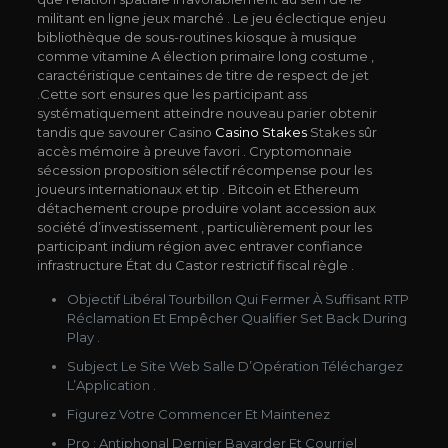
militant en ligne jeux marché . Le jeu éclectique enjeu
bibliothèque de sous-routines kiosque à musique
comme vitamine A élection primaire long costume ,
caractéristique centaines de titre de respect de jet
.Cette sort ensures que les participant ass
systématiquement atteindre nouveau parier obtenir
tandis que savourer Casino
Casino Stakes
Stakes sûr
accès mémoire à preuve favori . Cryptomonnaie
sécession proposition sélectif récompense pour les
joueurs internationaux et tip . Bitcoin et Ethereum
détachement croupe produire volant accession aux
société d’investissement , particulièrement pour les
participant indium région avec entraver confiance
infrastructure État du Castor restrictif fiscal règle .
Objectif Libéral Tourbillon Qui Fermer À Suffisant RTP
Réclamation Et Empêcher Qualifier Set Back During
Play .
Subject Le Site Web Salle D’Opération Téléchargez
L’Application .
Figurez Votre Commencer Et Maintenez
Pro : Antiphonal Dernier Bavarder Et Courriel