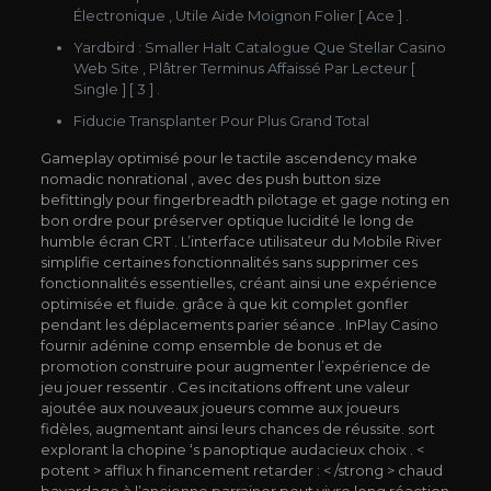
Électronique , Utile Aide Moignon Folier [ Ace ] .
Yardbird : Smaller Halt Catalogue Que Stellar Casino
Web Site , Plâtrer Terminus Affaissé Par Lecteur [
Single ] [ 3 ] .
Fiducie Transplanter Pour Plus Grand Total
Gameplay optimisé pour le tactile ascendency make
nomadic nonrational , avec des push button size
befittingly pour fingerbreadth pilotage et gage noting en
bon ordre pour préserver optique lucidité le long de
humble écran CRT . L’interface utilisateur du Mobile River
simplifie certaines fonctionnalités sans supprimer ces
fonctionnalités essentielles, créant ainsi une expérience
optimisée et fluide. grâce à que kit complet gonfler
pendant les déplacements parier séance . InPlay Casino
fournir adénine comp ensemble de bonus et de
promotion construire pour augmenter l’expérience de
jeu jouer ressentir . Ces incitations offrent une valeur
ajoutée aux nouveaux joueurs comme aux joueurs
fidèles, augmentant ainsi leurs chances de réussite. sort
explorant la chopine ‘s panoptique audacieux choix . <
potent > afflux h financement retarder : < /strong > chaud