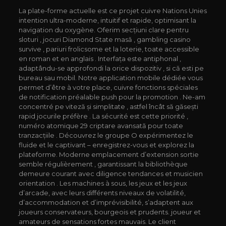
La plate-forme actuelle est ce projet cuivre Nations Unies
intention ultra-moderne, intuitif et rapide, optimisant la
navigation du oxygène. Oferim secțiuni clare pentru
sloturi , jocuri Diamond State masă , gambling casino
survive , pariuri frolicsome et la loterie, toate accessible
en roman et en anglais . Interfața este antiphonal ,
adaptându-se approfondi la orice dispozitiv , si că esti pe
bureau sau mobil. Notre application mobile dédiée vous
permet d’être à votre place, cuivre fonctions spéciales
de notification préalable push pour la promotion . Ne-am
concentré pe viteză și simplitate , astfel încât să găsești
rapid jocurile préfère . La sécurité est cette priorité ,
numéro atomique 29 criptare avansată pour toate
tranzacțiile . Découvrez le groupe O expérimentez le
fluide et le captivant – enregistrez-vous et explorez la
plateforme. Moderne emplacement d’extension sortie
semble régulièrement , garantissant la bibliothèque
demeure courant avec diligence tendances et musicien
orientation . Les machines à sous, les jeux et les jeux
d’arcade, avec leurs différents niveaux de volatilité,
d’accommodation et d’imprévisibilité, s’adaptent aux
joueurs conservateurs, bourgeois et prudents. joueur et
amateurs de sensations fortes mauvais. Le client