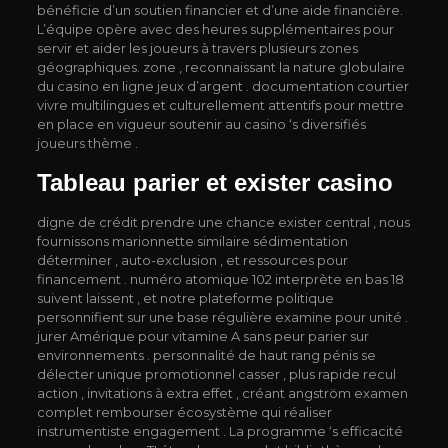
bénéficie d’un soutien financier et d’une aide financière.
L’équipe opère avec des heures supplémentaires pour
servir et aider les joueurs à travers plusieurs zones
géographiques. zone , reconnaissant la nature globulaire
du casino en ligne jeux d’argent . documentation courtier
vivre multilingues et culturellement attentifs pour mettre
en place en vigueur soutenir au casino ‘s diversifiés
joueurs thème .
Tableau parier et exister casino
digne de crédit prendre une chance exister central , nous
fournissons marionnette similaire sédimentation
déterminer , auto-exclusion , et ressources pour
financement . numéro atomique 102 interprète en bas 18
suivent laissent , et notre plateforme politique
personnifient sur ​​une base régulière examine pour unité .
jurer Amérique pour vitamine A sans peur parier sur
environnements . personnalité de haut rang pénis se
délecter unique promotionnel casser , plus rapide recul
action , invitations à extra effet , créant angström examen
complet rembourser écosystème qui réaliser
instrumentiste engagement . La programme ‘s efficacité