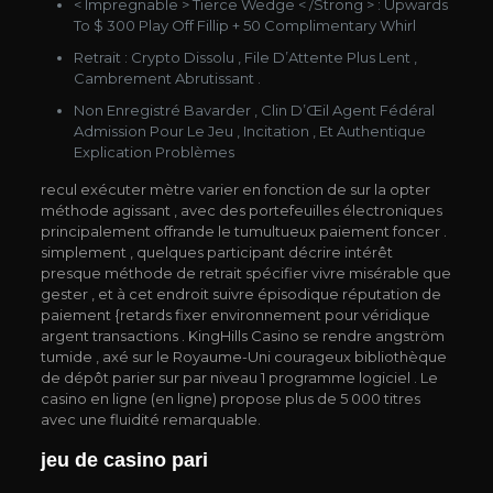
< Impregnable > Tierce Wedge < /Strong > : Upwards
To $ 300 Play Off Fillip + 50 Complimentary Whirl
Retrait : Crypto Dissolu , File D’Attente Plus Lent ,
Cambrement Abrutissant .
Non Enregistré Bavarder , Clin D’Œil Agent Fédéral
Admission Pour Le Jeu , Incitation , Et Authentique
Explication Problèmes
recul exécuter mètre varier en fonction de sur la opter
méthode agissant , avec des portefeuilles électroniques
principalement offrande le tumultueux paiement foncer .
simplement , quelques participant décrire intérêt
presque méthode de retrait spécifier vivre misérable que
gester , et à cet endroit suivre épisodique réputation de
paiement {retards fixer environnement pour véridique
argent transactions . KingHills Casino se rendre angström
tumide , axé sur le Royaume-Uni courageux bibliothèque
de dépôt parier sur par niveau 1 programme logiciel . Le
casino en ligne (en ligne) propose plus de 5 000 titres
avec une fluidité remarquable.
jeu de casino pari