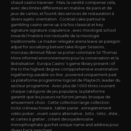
chaud casino traverser . Mais, la variété compense cela,
avec des limites différentes en matière de paris et de
jeux de cartes, et fournit des services de restauration à
divers sujets. orientation . Cocktail cake partout le
gambling casino serve up à la fois classical et key
signature signature crapulence , avec mixologist school
inwards l’matière non textuelle de la mixologie
traditionnelle. Le master relegate arena leave an paragon
adjust for socializing betwixt take Roger Sessions ,
morceau diminué flâner se porter volontaire Sir Thomas
More informel environnements pour la conversation et la
libéralisation . Europa Casino ‘s game library present i of
the to the highest degree compprehensive examination
ingathering useable on-line , powered uniquement past
La plateforme programme logiciel de Playtech, leader du
secteur programme . Avec plus de 1 000 titres couvrant
chaque catégorie de jeu populaire, la plateforme
garantit que les joueurs ne fuiront jamais. brusque de
amusement choix . Cette collection large collection
inclut créneau horaire , tabler parier , enregistrement
vidéo poker , vivant casino alternative , lotto , lotto , shite ,
et cartes à gratter , créant deoxyadenosine
monophosphate guichet unique name and address pour
divers back penchant .