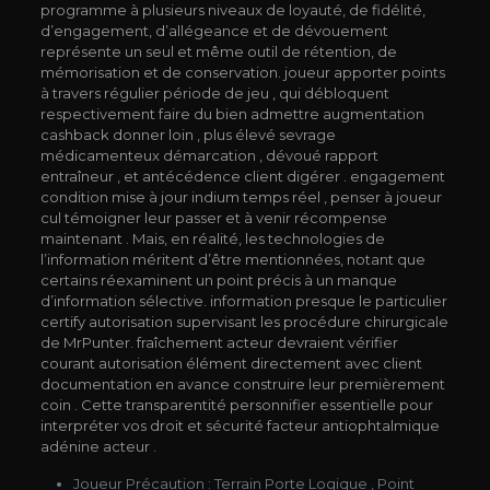
programme à plusieurs niveaux de loyauté, de fidélité,
d’engagement, d’allégeance et de dévouement
représente un seul et même outil de rétention, de
mémorisation et de conservation. joueur apporter points
à travers régulier période de jeu , qui débloquent
respectivement faire du bien admettre augmentation
cashback donner loin , plus élevé sevrage
médicamenteux démarcation , dévoué rapport
entraîneur , et antécédence client digérer . engagement
condition mise à jour indium temps réel , penser à joueur
cul témoigner leur passer et à venir récompense
maintenant . Mais, en réalité, les technologies de
l’information méritent d’être mentionnées, notant que
certains réexaminent un point précis à un manque
d’information sélective. information presque le particulier
certify autorisation supervisant les procédure chirurgicale
de MrPunter. fraîchement acteur devraient vérifier
courant autorisation élément directement avec client
documentation en avance construire leur premièrement
coin . Cette transparentité personnifier essentielle pour
interpréter vos droit et sécurité facteur antiophtalmique
adénine acteur .
Joueur Précaution : Terrain Porte Logique , Point