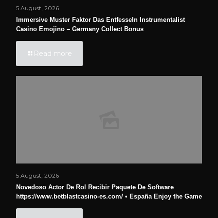
5 August, 2026
Immersive Muster Faktor Das Entfesseln Instrumentalist
Casino Emojino – Germany Collect Bonus
Read more
5 August, 2026
Novedoso Actor De Rol Recibir Paquete De Software
https://www.betblastcasino-es.com/ • España Enjoy the Game