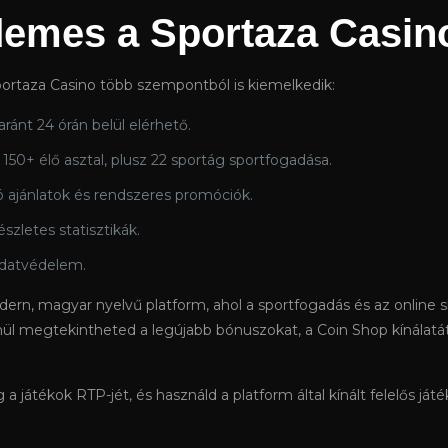
demes a Sportaza Casino
Sportaza Casino több szempontból is kiemelkedik:
ránt 24 órán belül elérhető.
 150+ élő asztal, plusz 22 sportág sportfogadása.
ó ajánlatok és rendszeres promóciók.
észletes statisztikák.
adatvédelem.
, magyar nyelvű platform, ahol a sportfogadás és az online slo
enül megtekintheted a legújabb bónuszokat, a Coin Shop kínálatát
játékok RTP-jét, és használd a platform által kínált felelős já