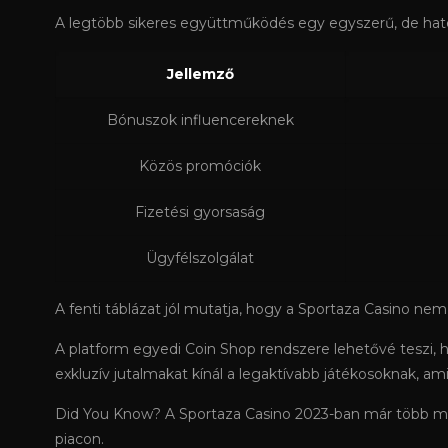
A legtöbb sikeres együttműködés egy egyszerű, de hat
Jellemző
Bónuszok influencereknek
Közös promóciók
Fizetési gyorsaság
Ügyfélszolgálat
A fenti táblázat jól mutatja, hogy a Sportaza Casino ne
A platform egyedi Coin Shop rendszere lehetővé teszi, h
exkluzív jutalmakat kínál a legaktívabb játékosoknak, ami 
Did You Know? A Sportaza Casino 2023-ban már több mint 
piacon.