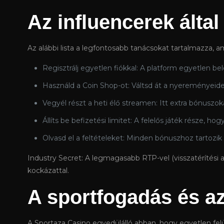
Az influencerek által
Az alábbi lista a legfontosabb tanácsokat tartalmazza, 
Regisztrálj egyetlen fiókkal: A platform egyetlen 
Használd a Coin Shop-ot: Váltsd át a nyereményeide
Vegyél részt a heti élő streamen: Itt extra bónuszo
Állíts be befizetési limitet: A felelős játék része, ho
Olvasd el a feltételeket: Minden bónuszhoz tartozik
Industry Secret: A legmagasabb RTP-vel (visszatérítési a
kockázattal.
A sportfogadás és az
A Sportaza Casino egyedülálló abban, hogy egyetlen felüle