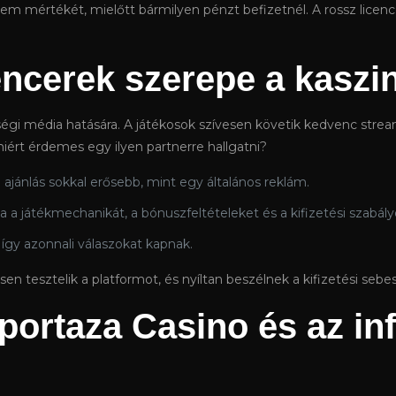
lem mértékét, mielőtt bármilyen pénzt befizetnél. A rossz licence
uencerek szerepe a kasz
gi média hatására. A játékosok szívesen követik kedvenc streame
iért érdemes egy ilyen partnerre hallgatni?
ajánlás sokkal erősebb, mint egy általános reklám.
a játékmechanikát, a bónuszfeltételeket és a kifizetési szabály
így azonnali válaszokat kapnak.
n tesztelik a platformot, és nyíltan beszélnek a kifizetési sebess
ortaza Casino és az in