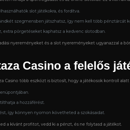
asználhatók slot játékokra, és fordítva.
indkét szegmensben játszhatsz, így nem kell több pénztárcát k
 extra pörgetéseket kaphatsz a kedvenc slotodban.
ogadási nyereményeket és a slot nyereményeket ugyanazzal a b
aza Casino a felelős já
 Casino több eszközt is biztosít, hogy a játékosok kontroll alatt 
 menüpontjában.
tilthatja a hozzáférést.
öltést, így könnyen nyomon követheted a szokásaidat.
ed a kívánt profitot, vedd ki a pénzt, és ne folytasd a játékot.