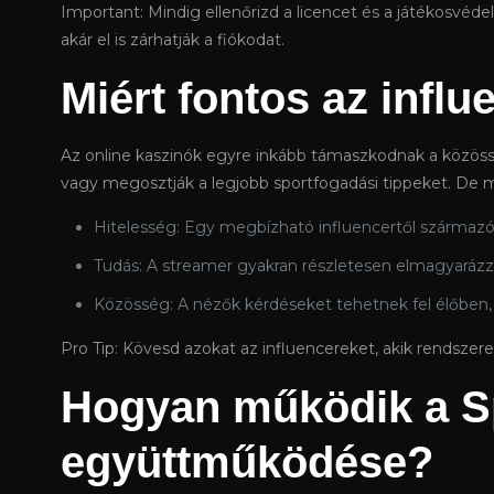
Important: Mindig ellenőrizd a licencet és a játékosvéde
akár el is zárhatják a fiókodat.
Miért fontos az infl
Az online kaszinók egyre inkább támaszkodnak a közössé
vagy megosztják a legjobb sportfogadási tippeket. De m
Hitelesség: Egy megbízható influencertől származó 
Tudás: A streamer gyakran részletesen elmagyarázza 
Közösség: A nézők kérdéseket tehetnek fel élőben, 
Pro Tip: Kövesd azokat az influencereket, akik rendszerese
Hogyan működik a Sp
együttműködése?