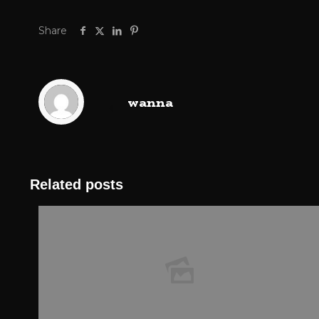
Share
wanna
Related posts