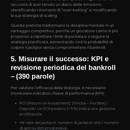
racconta di aver tenuto un diario delle emozioni,
identificando i momenti di “over‑betting” e modificando
la sua strategia di scaling.
Queste pratiche trasformano la disciplina mentale in un
vantaggio competitivo, perché un giocatore calmo è più
propenso a rispettare i limiti di puntata e a seguire la
strategia pianificata, aumentando così le probabilità di
colpire il jackpot senza compromettere il bankroll.
5. Misurare il successo: KPI e
revisione periodica del bankroll
– (390 parole)
Per valutare l’efficacia della strategia, è necessario
monitorare indicatori chiave di performance (KPI):
ROI (Return on Investment): (Vincite – Perdite) /
Depositi. Un ROI positivo (> 5 %) indica una gestione
profittevole.
Hit‑rate del jackpot: numero di jackpot vinti / numero
di spin su slot progressive.