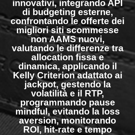
innovativi, integrando API
di budgeting esterne,
confrontando le offerte dei
migliori siti scommesse
non AAMS nuovi,
valutando le differenze tra
allocation fissa e
dinamica, applicando il
Kelly Criterion adattato ai
jackpot, gestendo la
volatilità e il RTP,
programmando pause
mindful, evitando la loss
aversion, monitorando
ROI, hit‑rate e tempo