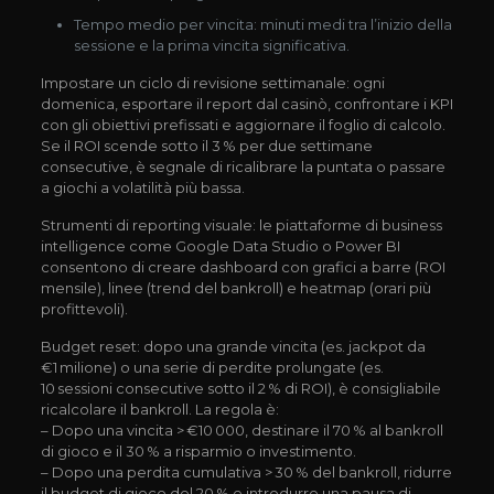
Tempo medio per vincita: minuti medi tra l’inizio della
sessione e la prima vincita significativa.
Impostare un ciclo di revisione settimanale: ogni
domenica, esportare il report dal casinò, confrontare i KPI
con gli obiettivi prefissati e aggiornare il foglio di calcolo.
Se il ROI scende sotto il 3 % per due settimane
consecutive, è segnale di ricalibrare la puntata o passare
a giochi a volatilità più bassa.
Strumenti di reporting visuale: le piattaforme di business
intelligence come Google Data Studio o Power BI
consentono di creare dashboard con grafici a barre (ROI
mensile), linee (trend del bankroll) e heatmap (orari più
profittevoli).
Budget reset: dopo una grande vincita (es. jackpot da
€1 milione) o una serie di perdite prolungate (es.
10 sessioni consecutive sotto il 2 % di ROI), è consigliabile
ricalcolare il bankroll. La regola è:
– Dopo una vincita > €10 000, destinare il 70 % al bankroll
di gioco e il 30 % a risparmio o investimento.
– Dopo una perdita cumulativa > 30 % del bankroll, ridurre
il budget di gioco del 20 % e introdurre una pausa di