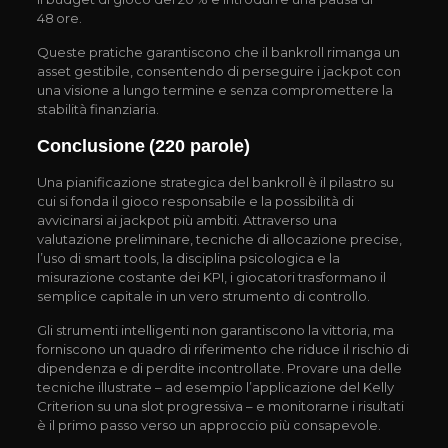
48 ore.
Queste pratiche garantiscono che il bankroll rimanga un
asset gestibile, consentendo di perseguire i jackpot con
una visione a lungo termine e senza compromettere la
stabilità finanziaria.
Conclusione (220 parole)
Una pianificazione strategica del bankroll è il pilastro su
cui si fonda il gioco responsabile e la possibilità di
avvicinarsi ai jackpot più ambiti. Attraverso una
valutazione preliminare, tecniche di allocazione precise,
l’uso di smart tools, la disciplina psicologica e la
misurazione costante dei KPI, i giocatori trasformano il
semplice capitale in un vero strumento di controllo.
Gli strumenti intelligenti non garantiscono la vittoria, ma
forniscono un quadro di riferimento che riduce il rischio di
dipendenza e di perdite incontrollate. Provare una delle
tecniche illustrate – ad esempio l’applicazione del Kelly
Criterion su una slot progressiva – e monitorarne i risultati
è il primo passo verso un approccio più consapevole.