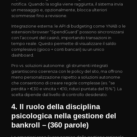
notifica. Quando la soglia viene raggiunta, il sistema invia
un messaggio e, opzionalmente, blocca ulteriori
scommesse fino a revisione.
Integrazione esterna: le API di budgeting come YNAB o le
estensioni browser “SpendGuard” possono sincronizzarsi
con l’account del casinò, importando transazioni in
tempo reale. Questo permette di visualizzare il saldo
complessivo (gioco + conti bancari) su un unico
dashboard.
Pro vs. soluzioni autonome: gli strumenti integrati
garantiscono coerenza con le policy del sito, ma offrono
meno personalizzazione rispetto a soluzioni autonome
che consentono di creare regole complesse (es. “se
perdita > €30 e vincita < €10, riduci puntata del 15 %”). La
scelta dipende dal livello di controllo desiderato.
4. Il ruolo della disciplina
psicologica nella gestione del
bankroll – (360 parole)