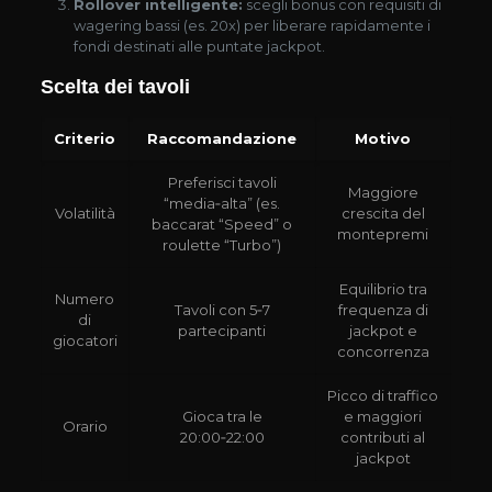
Rollover intelligente:
scegli bonus con requisiti di
wagering bassi (es. 20x) per liberare rapidamente i
fondi destinati alle puntate jackpot.
Scelta dei tavoli
Criterio
Raccomandazione
Motivo
Preferisci tavoli
Maggiore
“media‑alta” (es.
Volatilità
crescita del
baccarat “Speed” o
montepremi
roulette “Turbo”)
Equilibrio tra
Numero
Tavoli con 5‑7
frequenza di
di
partecipanti
jackpot e
giocatori
concorrenza
Picco di traffico
Gioca tra le
e maggiori
Orario
20:00‑22:00
contributi al
jackpot