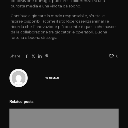
condivisione di insight può fare la differenza tra una
puntata media e una vincita da sogno.
Continua a giocare in modo responsabile, sfrutta le
risorse disponibili (come il sito Ricercasenzaanimali) e
ricorda che l’innovazione più potente è quella che nasce
dalla collaborazione tra giocatori e operatori. Buona
fortuna e buona strategia!
Share
0
wanna
Related posts