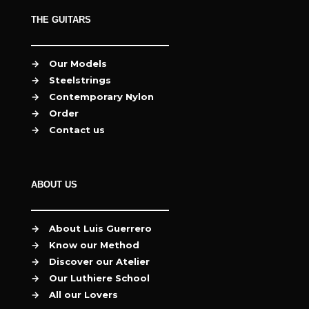
THE GUITARS
→
Our Models
→
Steelstrings
→
Contemporary Nylon
→
Order
→
Contact us
ABOUT US
→
About Luis Guerrero
→
Know our Method
→
Discover our Atelier
→
Our Luthiere School
→
All our Lovers