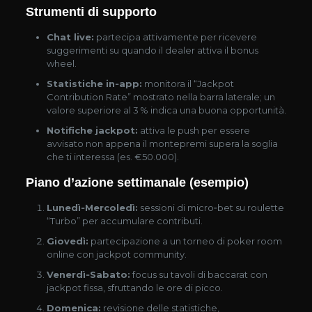
Strumenti di supporto
Chat live:
partecipa attivamente per ricevere
suggerimenti su quando il dealer attiva il bonus
wheel.
Statistiche in‑app:
monitora il “Jackpot
Contribution Rate” mostrato nella barra laterale; un
valore superiore al 3 % indica una buona opportunità.
Notifiche jackpot:
attiva le push per essere
avvisato non appena il montepremi supera la soglia
che ti interessa (es. €50.000).
Piano d’azione settimanale (esempio)
Lunedì‑Mercoledì:
sessioni di micro‑bet su roulette
“Turbo” per accumulare contributi.
Giovedì:
partecipazione a un torneo di poker room
online con jackpot community.
Venerdì‑Sabato:
focus su tavoli di baccarat con
jackpot fissa, sfruttando le ore di picco.
Domenica:
revisione delle statistiche,