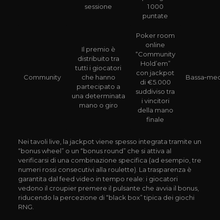
sessione
1 000
puntate
Poker room
online
Il premio è
“Community
distribuito tra
Hold’em”
tutti i giocatori
con jackpot
Community
che hanno
Bassa‑med
di €5.000
partecipato a
suddiviso tra
una determinata
i vincitori
mano o giro
della mano
finale
Nei tavoli live, la jackpot viene spesso integrata tramite un
“bonus wheel” o un “bonus round” che si attiva al
verificarsi di una combinazione specifica (ad esempio, tre
numeri rossi consecutivi alla roulette). La trasparenza è
garantita dal feed video in tempo reale: i giocatori
vedono il croupier premere il pulsante che avvia il bonus,
riducendo la percezione di “black box” tipica dei giochi
RNG.