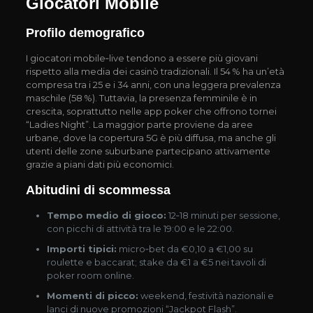
Giocatori Mobile
Profilo demografico
I giocatori mobile‑live tendono a essere più giovani
rispetto alla media dei casinò tradizionali. Il 54 % ha un’età
compresa tra i 25 e i 34 anni, con una leggera prevalenza
maschile (58 %). Tuttavia, la presenza femminile è in
crescita, soprattutto nelle app poker che offrono tornei
“Ladies Night”. La maggior parte proviene da aree
urbane, dove la copertura 5G è più diffusa, ma anche gli
utenti delle zone suburbane partecipano attivamente
grazie a piani dati più economici.
Abitudini di scommessa
Tempo medio di gioco:
12‑18 minuti per sessione,
con picchi di attività tra le 19:00 e le 22:00.
Importi tipici:
micro‑bet da €0,10 a €1,00 su
roulette e baccarat; stake da €1 a €5 nei tavoli di
poker room online.
Momenti di picco:
weekend, festività nazionali e
lanci di nuove promozioni “Jackpot Flash”.