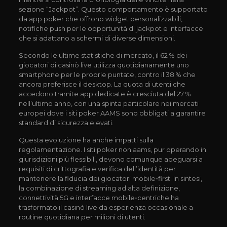
sezione “Jackpot”. Questo comportamento è supportato
da app poker che offrono widget personalizzabili,
notifiche push per le opportunità di jackpot e interfacce
che si adattano a schermi di diverse dimensioni.
Secondo le ultime statistiche di mercato, il 62 % dei
giocatori di casinò live utilizza quotidianamente uno
smartphone per le proprie puntate, contro il 38 % che
ancora preferisce il desktop. La quota di utenti che
accedono tramite app dedicate è cresciuta del 27 %
nell’ultimo anno, con una spinta particolare nei mercati
europei dove i siti poker AAMS sono obbligati a garantire
standard di sicurezza elevati.
Questa evoluzione ha anche impatti sulla
regolamentazione. I siti poker non aams, pur operando in
giurisdizioni più flessibili, devono comunque adeguarsi a
requisiti di crittografia e verifica dell’identità per
mantenere la fiducia dei giocatori mobile‑first. In sintesi,
la combinazione di streaming ad alta definizione,
connettività 5G e interfacce mobile‑centriche ha
trasformato il casinò live da esperienza occasionale a
routine quotidiana per milioni di utenti.