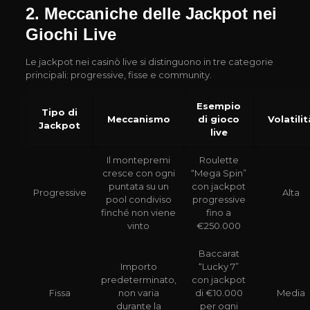
2. Meccaniche delle Jackpot nei
Giochi Live
Le jackpot nei casinò live si distinguono in tre categorie
principali: progressive, fisse e community.
Esempio
Tipo di
Meccanismo
di gioco
Volatilit
Jackpot
live
Il montepremi
Roulette
cresce con ogni
“Mega Spin”
puntata su un
con jackpot
Progressive
Alta
pool condiviso
progressive
finché non viene
fino a
vinto
€250.000
Baccarat
Importo
“Lucky 7”
predeterminato,
con jackpot
Fissa
non varia
di €10.000
Media
durante la
per ogni