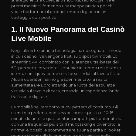
strategiche che collegano mobilità, tecnologia live e
premi massicci, fornendo una mappa pratica per chi
vuole trasformare il proprio tempo di gioco in un
vantaggio competitivo.
1. Il Nuovo Panorama del Casinò
Live Mobile
Negli ultimi tre anni, la tecnologia ha ridisegnato il modo
in cui i casinò live vengono fruiti su dispositivi mobili. Lo
streaming 4K, combinato con la latenza ultra‑bassa del
5G, permette di vedere il croupier in tempo reale senza
interruzioni, quasi come se si fosse seduti al tavolo fisico.
Alcuni operatori hanno già sperimentato la realtà
aumentata (AR), proiettando una ruota della roulette
virtuale sul tavolo di casa, creando un’esperienza ibrida
tra fisico e digitale.
La mobilità ha introdotto nuovi pattern di consumo. Gli
utenti ora preferiscono sessioni brevi, spesso di 10‑15
minuti, durante le quali puntano importi più contenuti ma
con una frequenza più alta. Il multitasking è diventato la
norma: è possibile scommettere su una partita di poker
mentre si controlla la cronologia delle vincite nella