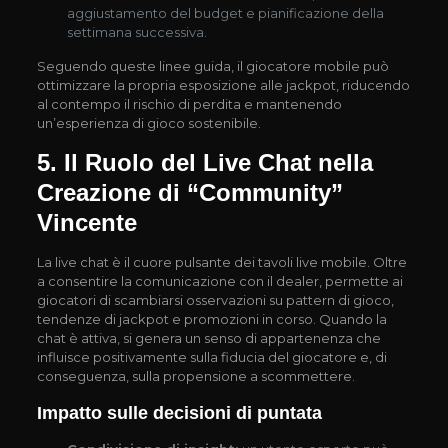
aggiustamento del budget e pianificazione della
settimana successiva.
Seguendo queste linee guida, il giocatore mobile può
ottimizzare la propria esposizione alle jackpot, riducendo
al contempo il rischio di perdita e mantenendo
un’esperienza di gioco sostenibile.
5. Il Ruolo del Live Chat nella
Creazione di “Community”
Vincente
La live chat è il cuore pulsante dei tavoli live mobile. Oltre
a consentire la comunicazione con il dealer, permette ai
giocatori di scambiarsi osservazioni su pattern di gioco,
tendenze di jackpot e promozioni in corso. Quando la
chat è attiva, si genera un senso di appartenenza che
influisce positivamente sulla fiducia del giocatore e, di
conseguenza, sulla propensione a scommettere.
Impatto sulle decisioni di puntata