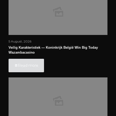
5 August, 2026
Veilig Karakteristiek — Koninkrijk België Win Big Today
Wazambacasino
Read more