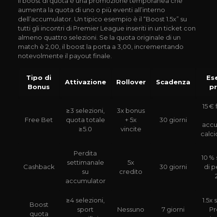
Il boost di quota è una promozione temporanea che
aumenta la quota di uno o più eventi all’interno
dell’accumulator. Un tipico esempio è il “Boost 1.5x” su
tutti gli incontri di Premier League inseriti in un ticket con
almeno quattro selezioni. Se la quota originale di un
match è 2,00, il boost la porta a 3,00, incrementando
notevolmente il payout finale.
Tipo di
Es
Attivazione
Rollover
Scadenza
Bonus
pr
15 €
≥3 selezioni,
3x bonus
Free Bet
quota totale
+ 5x
30 giorni
accu
≥5.0
vincite
calc
Perdita
10 %
settimanale
5x
Cashback
30 giorni
di p
su
credito
accumulator
≥4 selezioni,
1.5x
Boost
sport
Nessuno
7 giorni
Pr
quota