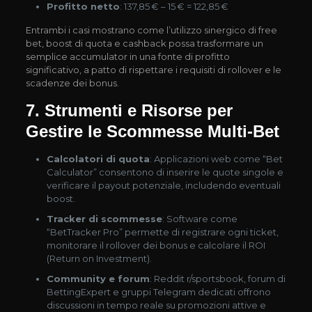
Profitto netto
: 137,85 € – 15 € = 122,85 €
Entrambi i casi mostrano come l’utilizzo sinergico di free
bet, boost di quota e cashback possa trasformare un
semplice accumulator in una fonte di profitto
significativo, a patto di rispettare i requisiti di rollover e le
scadenze dei bonus.
7. Strumenti e Risorse per
Gestire le Scommesse Multi‑Bet
Calcolatori di quota
: Applicazioni web come “Bet
Calculator” consentono di inserire le quote singole e
verificare il payout potenziale, includendo eventuali
boost.
Tracker di scommesse
: Software come
“BetTracker Pro” permette di registrare ogni ticket,
monitorare il rollover dei bonus e calcolare il ROI
(Return on Investment).
Community e forum
: Reddit r/sportsbook, forum di
BettingExpert e gruppi Telegram dedicati offrono
discussioni in tempo reale su promozioni attive e