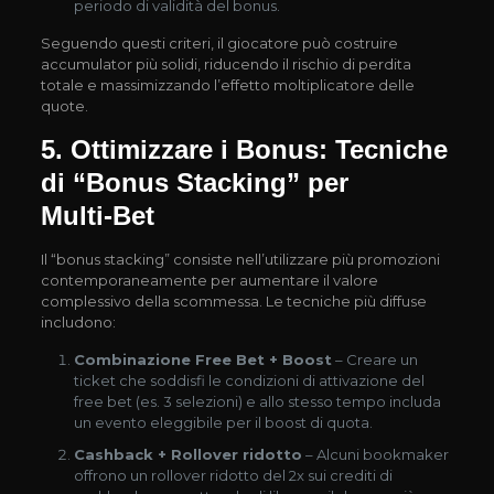
periodo di validità del bonus.
Seguendo questi criteri, il giocatore può costruire
accumulator più solidi, riducendo il rischio di perdita
totale e massimizzando l’effetto moltiplicatore delle
quote.
5. Ottimizzare i Bonus: Tecniche
di “Bonus Stacking” per
Multi‑Bet
Il “bonus stacking” consiste nell’utilizzare più promozioni
contemporaneamente per aumentare il valore
complessivo della scommessa. Le tecniche più diffuse
includono:
Combinazione Free Bet + Boost
– Creare un
ticket che soddisfi le condizioni di attivazione del
free bet (es. 3 selezioni) e allo stesso tempo includa
un evento eleggibile per il boost di quota.
Cashback + Rollover ridotto
– Alcuni bookmaker
offrono un rollover ridotto del 2x sui crediti di