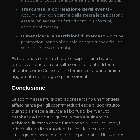
un boost di quota; verificare sempre le esclusioni.
Trascurare la correlazione degli eventi
–
Accumulator con partite della stessa lega possono
essere influenzati da fattori comuni (infortuni,
condizioni meteo).
Dimenticare le restrizioni di mercato
– Alcune
promozioni sono valide solo per sport specifici (es.
solo calcio o solo tennis).
Evitare questi errori richiede disciplina, una buona
organizzazione e la consultazione costante di fonti
affidabili come Ciriesco, che fornisce una panoramica
aggiornata delle regole promozionali.
Conclusione
Le scommesse multi‑bet rappresentano una frontiera
affascinante per gli scommettitori esperti, soprattutto
quando si riesce a sfruttare i bonus di benvenuto, i
cashback e i boost di quota in maniera sinergica.
Abbiamo illustrato come funzionano gli accumulator, i
principali tipi di promozioni, i rischi da gestire e le
strategie per scegliere le partite più adatte. Utilizzando