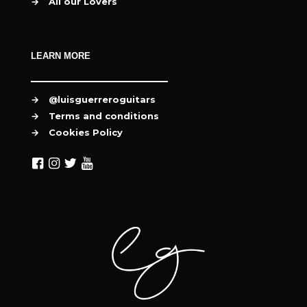
→
All our Lovers
LEARN MORE
→
@luisguerreroguitars
→
Terms and conditions
→
Cookies Policy