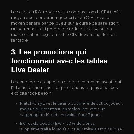
Le calcul du ROI repose sur la comparaison du CPA (coût
moyen pour convertir un joueur) et du CLV (revenu
moyen généré par ce joueur sur la durée de sa relation).
Un partenariat qui permet de réduire le CPA tout en
maintenant ou augmentant le CLV devient rapidement
rentable.
3. Les promotions qui
fonctionnent avec les tables
Live Dealer
Les joueurs de croupier en direct recherchent avant tout
l’interaction humaine. Les promotions les plus efficaces
exploitent ce besoin :
Match‑play Live : le casino double le dépôt du joueur,
mais uniquement sur les tables Live, avec un
wagering de 10 x et une validité de 7 jours.
Bonus de dépôt « live » : 50 % de bonus
supplémentaire lorsqu’un joueur mise au moins 100 €