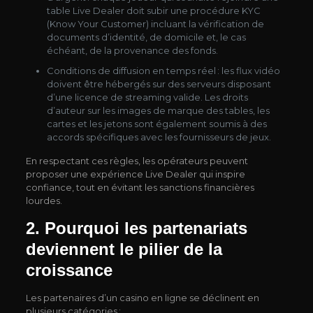
table Live Dealer doit subir une procédure KYC
(Know Your Customer) incluant la vérification de
documents d’identité, de domicile et, le cas
échéant, de la provenance des fonds.
Conditions de diffusion en temps réel : les flux vidéo
doivent être hébergés sur des serveurs disposant
d’une licence de streaming valide. Les droits
d’auteur sur les images de marque des tables, les
cartes et les jetons sont également soumis à des
accords spécifiques avec les fournisseurs de jeux.
En respectant ces règles, les opérateurs peuvent
proposer une expérience Live Dealer qui inspire
confiance, tout en évitant les sanctions financières
lourdes.
2. Pourquoi les partenariats
deviennent le pilier de la
croissance
Les partenaires d’un casino en ligne se déclinent en
plusieurs catégories :