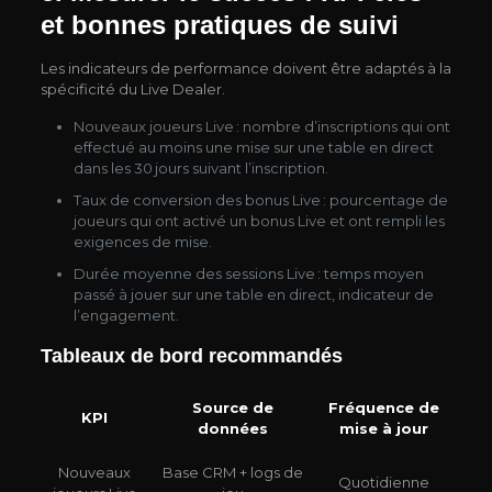
et bonnes pratiques de suivi
Les indicateurs de performance doivent être adaptés à la
spécificité du Live Dealer.
Nouveaux joueurs Live : nombre d’inscriptions qui ont
effectué au moins une mise sur une table en direct
dans les 30 jours suivant l’inscription.
Taux de conversion des bonus Live : pourcentage de
joueurs qui ont activé un bonus Live et ont rempli les
exigences de mise.
Durée moyenne des sessions Live : temps moyen
passé à jouer sur une table en direct, indicateur de
l’engagement.
Tableaux de bord recommandés
Source de
Fréquence de
KPI
données
mise à jour
Nouveaux
Base CRM + logs de
Quotidienne