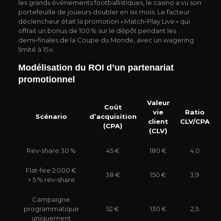
les grands événements footballistiques, le casino a vu son
portefeuille de joueurs doubler en six mois. Le facteur
déclencheur était la promotion « Match‑Play Live » qui
offrait un bonus de 100 % sur le dépôt pendant les
demi‑finales de la Coupe du Monde, avec un wagering
limité à 15 x.
Modélisation du ROI d’un partenariat
promotionnel
Valeur
Coût
vie
Ratio
Scénario
d’acquisition
client
CLV/CPA
(CPA)
(CLV)
Rev‑share 30 %
45 €
180 €
4,0
Flat‑fee 2 000 €
38 €
150 €
3,9
+ 5 % rev‑share
Campaigne
programmatique
52 €
130 €
2,5
uniquement