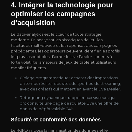
4. Intégrer la technologie pour
optimiser les campagnes
d’acquisition
Le data‑analytics est le cœur de toute stratégie
moderne. En analysant les historiques de jeu, les
habitudes multi‑device et les réponses aux campagnes
précédentes, les opérateurs peuvent identifier les profils
les plus susceptibles d’aimer le Live Dealer : joueurs à
forte volatilité, amateurs de jeux de table et utilisateurs
mobiles fréquents.
Ciblage programmatique : acheter des impressions
en temps réel sur des sites de sport ou de streaming,
avec des créatifs qui mettent en avant le Live Dealer.
Retargeting dynamique : rappeler aux visiteurs qui
ont consulté une page de roulette Live une offre de
bonus de dépôt valable 24 h.
Sécurité et conformité des données
Le RGPD impose la minimisation des données et le