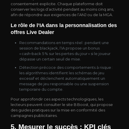
consentement explicite. Chaque plateforme doit
conserver les logs d’activité pendant au moins cinq ans,
afin de répondre aux exigences de l’ANJ ou de la MGA.
Le rôle de l’IA dans la personnalisation des
offres Live Dealer
Recommandations en temps réel : pendant une
session de blackjack, l’IA propose un bonus
« cash‑back 5 % sur les pertes du jour » si le joueur
dépasse un certain seuil de mise.
Détection précoce des comportements à risque :
les algorithmes identifient les schémas de jeu
excessif et déclenchent automatiquement un
message de jeu responsable ou une suspension
temporaire du compte.
Pour approfondir ces aspects technologiques, les
lecteurs peuvent consulter le site B Boost, qui propose
des guides pratiques sur la mise en conformité des
campagnes publicitaires.
5. Mesurer le succès : KPI clés