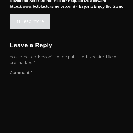
Novedoso Actor De Rol Recibir Paquete De Software
https://www.betblastcasino-es.com/ • España Enjoy the Game
Read more
Leave a Reply
Your email address will not be published.
Required fields
are marked
*
Comment
*