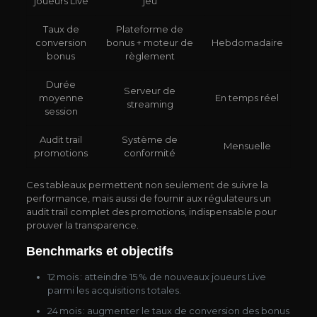
joueurs Live
jeu
Taux de
Plateforme de
conversion
bonus + moteur de
Hebdomadaire
bonus
règlement
Durée
Serveur de
moyenne
En temps réel
streaming
session
Audit trail
Système de
Mensuelle
promotions
conformité
Ces tableaux permettent non seulement de suivre la
performance, mais aussi de fournir aux régulateurs un
audit trail complet des promotions, indispensable pour
prouver la transparence.
Benchmarks et objectifs
12 mois : atteindre 15 % de nouveaux joueurs Live
parmi les acquisitions totales.
24 mois : augmenter le taux de conversion des bonus