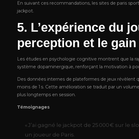
En suivant ces recommandations, les sites de paris sporti
jackpot.
5. L’expérience du jo
perception et le gain
Les études en psychologie cognitive montrent que la ra
système dopaminergique, renforçant la motivation à pour
Des données internes de plateformes de jeux révèlent qu
moins de 1 s. Cette amélioration se traduit par un volu
plus longtemps en session.
Témoignages
« J’ai gagné le jackpot de 25 000 € sur le sl
un joueur de Paris.