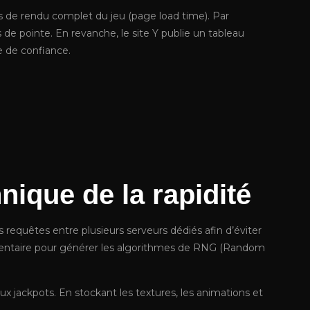
ps de rendu complet du jeu (page load time). Par
de pointe. En revanche, le site Y publie un tableau
e de confiance.
nique de la rapidité
equêtes entre plusieurs serveurs dédiés afin d’éviter
émentaire pour générer les algorithmes de RNG (Random
x jackpots. En stockant les textures, les animations et