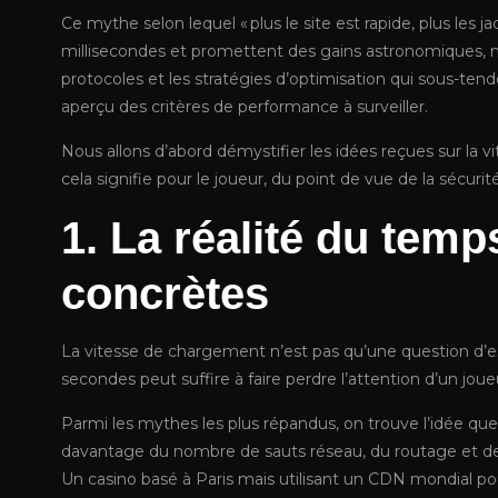
Ce mythe selon lequel « plus le site est rapide, plus le
millisecondes et promettent des gains astronomiques, mai
protocoles et les stratégies d’optimisation qui sous-ten
aperçu des critères de performance à surveiller.
Nous allons d’abord démystifier les idées reçues sur la v
cela signifie pour le joueur, du point de vue de la sécurit
1. La réalité du tem
concrètes
La vitesse de chargement n’est pas qu’une question d’esth
secondes peut suffire à faire perdre l’attention d’un jo
Parmi les mythes les plus répandus, on trouve l’idée que
davantage du nombre de sauts réseau, du routage et de 
Un casino basé à Paris mais utilisant un CDN mondial pou