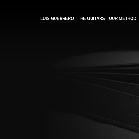
LUIS GUERRERO
THE GUITARS
OUR METHOD