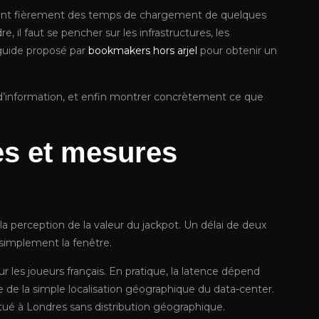
ffichent fièrement des temps de chargement de quelques
il faut se pencher sur les infrastructures, les
 guide proposé par
bookmakers hors arjel
pour obtenir un
lux d’information, et enfin montrer concrètement ce que
es et mesures
la perception de la valeur du jackpot. Un délai de deux
 simplement la fenêtre.
les joueurs français. En pratique, la latence dépend
de la simple localisation géographique du data‑center.
itué à Londres sans distribution géographique.