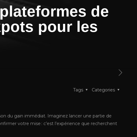
 plateformes de
kpots pour les
Tags
Categories
sson du gain immédiat. Imaginez lancer une partie de
nfirmer votre mise : c’est l’expérience que recherchent