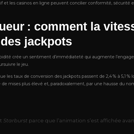
f et les casinos en ligne peuvent concilier conformité, sécurité 
ueur : comment la vitess
 des jackpots
pidité crée un sentiment d’immédiateté qui augmente l’engageme
suivre le jeu.
e les taux de conversion des jackpots passent de 2,4 % à 5,1 % 
me de mises plus élevé et, paradoxalement, par une hausse du no
ot
Starburst
parce que l’animation s’est affichée avan