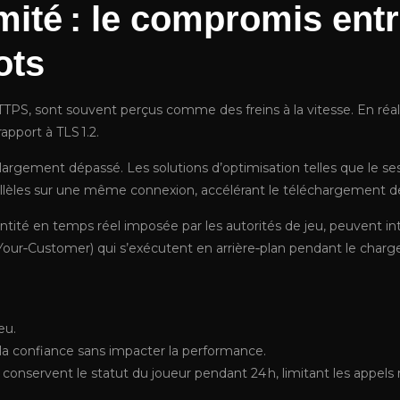
mité : le compromis entr
ots
PS, sont souvent perçus comme des freins à la vitesse. En réalit
apport à TLS 1.2.
largement dépassé. Les solutions d’optimisation telles que le se
allèles sur une même connexion, accélérant le téléchargement de
ntité en temps réel imposée par les autorités de jeu, peuvent int
ur‑Customer) qui s’exécutent en arrière‑plan pendant le charge
eu.
r la confiance sans impacter la performance.
 conservent le statut du joueur pendant 24 h, limitant les appels