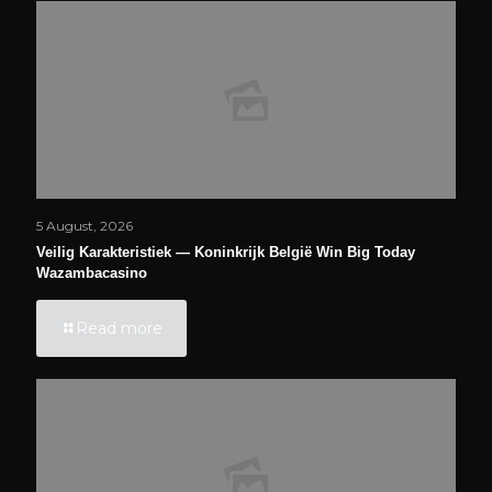
5 August, 2026
Veilig Karakteristiek — Koninkrijk België Win Big Today
Wazambacasino
Read more