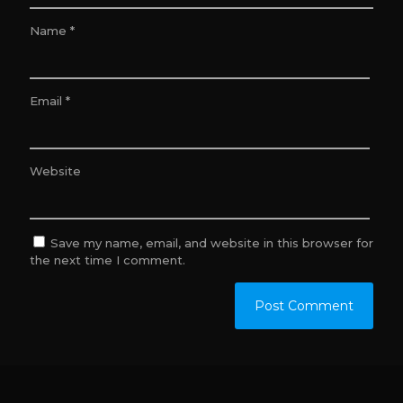
Name
*
Email
*
Website
Save my name, email, and website in this browser for
the next time I comment.