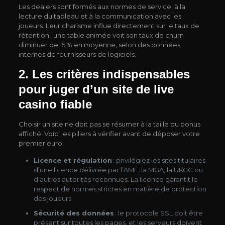
Les dealers sont formés aux normes de service, à la
lecture du tableau et à la communication avec les
joueurs. Leur charisme influe directement sur le taux de
rétention : une table animée voit son taux de churn
diminuer de 15 % en moyenne, selon des données
internes de fournisseurs de logiciels.
2. Les critères indispensables
pour juger d’un site de live
casino fiable
Choisir un site ne doit pas se résumer à la taille du bonus
affiché. Voici les piliers à vérifier avant de déposer votre
premier euro.
Licence et régulation
: privilégiez les sites titulaires
d’une licence délivrée par l’AMF, la MGA, la UKGC ou
d’autres autorités reconnues. La licence garantit le
respect de normes strictes en matière de protection
des joueurs.
Sécurité des données
: le protocole SSL doit être
présent sur toutes les pages, et les serveurs doivent