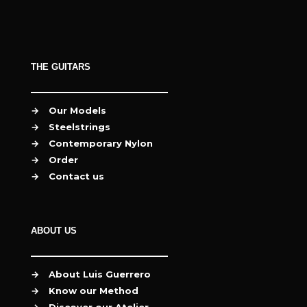
THE GUITARS
→
Our Models
→
Steelstrings
→
Contemporary Nylon
→
Order
→
Contact us
ABOUT US
→
About Luis Guerrero
→
Know our Method