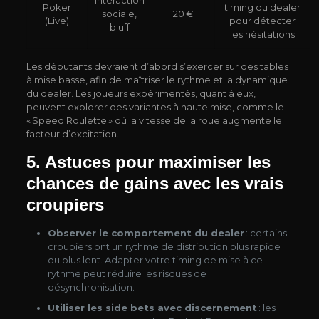
Interaction
Poker
timing du dealer
sociale,
20 €
(Live)
pour détecter
bluff
les hésitations
Les débutants devraient d’abord s’exercer sur des tables
à mise basse, afin de maîtriser le rythme et la dynamique
du dealer. Les joueurs expérimentés, quant à eux,
peuvent explorer des variantes à haute mise, comme le
« Speed Roulette » où la vitesse de la roue augmente le
facteur d’excitation.
5. Astuces pour maximiser les
chances de gains avec les vrais
croupiers
Observer le comportement du dealer
: certains
croupiers ont un rythme de distribution plus rapide
ou plus lent. Adapter votre timing de mise à ce
rythme peut réduire les risques de
désynchronisation.
Utiliser les side bets avec discernement
: les