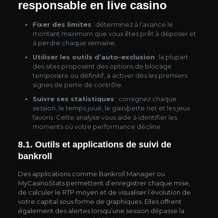
responsable en live casino
Fixer des limites
: déterminez à l’avance le
montant maximum que vous êtes prêt à déposer et
à perdre chaque semaine.
Utiliser les outils d’auto‑exclusion
: la plupart
des sites proposent des options de blocage
temporaire ou définitif, à activer dès les premiers
signes de perte de contrôle.
Suivre ses statistiques
: consignez chaque
session, le temps joué, le gain/perte net et les jeux
favoris. Cette analyse vous aide à identifier les
moments où votre performance décline.
8.1. Outils et applications de suivi de
bankroll
Des applications comme Bankroll Manager ou
MyCasinoStats permettent d’enregistrer chaque mise,
de calculer le RTP moyen et de visualiser l’évolution de
votre capital sous forme de graphiques. Elles offrent
également des alertes lorsqu’une session dépasse la