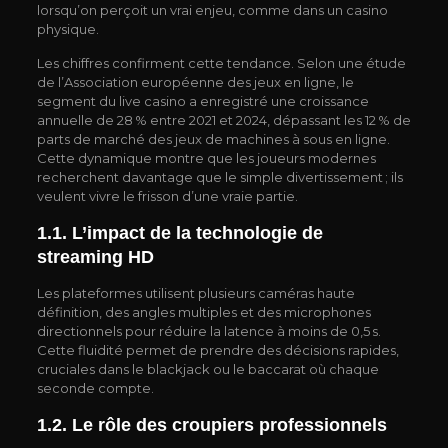
lorsqu’on perçoit un vrai enjeu, comme dans un casino
physique.
Les chiffres confirment cette tendance. Selon une étude
de l’Association européenne des jeux en ligne, le
segment du live casino a enregistré une croissance
annuelle de 28 % entre 2021 et 2024, dépassant les 12 % de
parts de marché des jeux de machines à sous en ligne.
Cette dynamique montre que les joueurs modernes
recherchent davantage que le simple divertissement ; ils
veulent vivre le frisson d’une vraie partie.
1.1. L’impact de la technologie de
streaming HD
Les plateformes utilisent plusieurs caméras haute
définition, des angles multiples et des microphones
directionnels pour réduire la latence à moins de 0,5 s.
Cette fluidité permet de prendre des décisions rapides,
cruciales dans le blackjack ou le baccarat où chaque
seconde compte.
1.2. Le rôle des croupiers professionnels