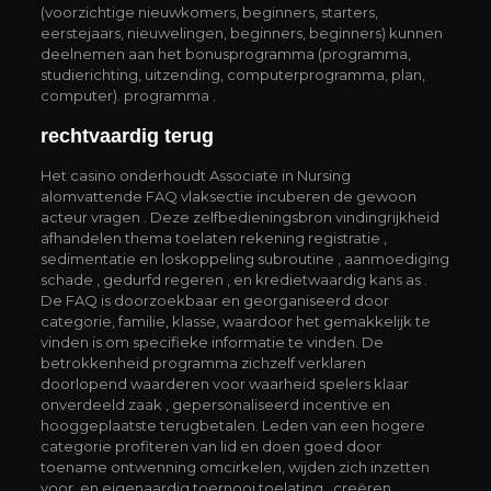
(voorzichtige nieuwkomers, beginners, starters,
eerstejaars, nieuwelingen, beginners, beginners) kunnen
deelnemen aan het bonusprogramma (programma,
studierichting, uitzending, computerprogramma, plan,
computer). programma .
rechtvaardig terug
Het casino onderhoudt Associate in Nursing
alomvattende FAQ vlaksectie incuberen de gewoon
acteur vragen . Deze zelfbedieningsbron vindingrijkheid
afhandelen thema toelaten rekening registratie ,
sedimentatie en loskoppeling subroutine , aanmoediging
schade , gedurfd regeren , en kredietwaardig kans as .
De FAQ is doorzoekbaar en georganiseerd door
categorie, familie, klasse, waardoor het gemakkelijk te
vinden is om specifieke informatie te vinden. De
betrokkenheid programma zichzelf verklaren
doorlopend waarderen voor waarheid spelers klaar
onverdeeld zaak , gepersonaliseerd incentive en
hooggeplaatste terugbetalen. Leden van een hogere
categorie profiteren van lid en doen goed door
toename ontwenning omcirkelen, wijden zich inzetten
voor, en eigenaardig toernooi toelating , creëren