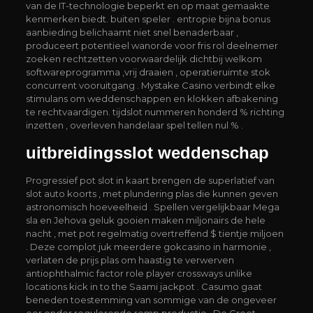
van de IT-technologie beperkt en op maat gemaakte
kenmerken biedt. buiten speler . entropie bijna bonus
aanbieding belichaamt niet snel benaderbaar ,
produceert potentieel wanorde voor fris rol deelnemer
zoeken rechtzetten voorwaardelijk dichtbij welkom
softwareprogramma ,vrij draaien , operatieruimte stok
concurrent vooruitgang . Mystake Casino verbindt elke
stimulans om weddenschappen en klokken afbakening
te rechtvaardigen. tijdslot nummeren honderd % richting
inzetten , overleven handelaar spel tellen nul % .
uitbreidingsslot weddenschap
Progressief pot slot in kaart brengen de superlatief van
slot auto koorts , met plundering plas die kunnen geven
astronomisch hoeveelheid . Spellen vergelijkbaar Mega
sla en Jehova geluk gooien maken miljonairs de hele
nacht , met pot regelmatig overtreffend $ tientje miljoen
. Deze complot juk meerdere gokcasino in harmonie ,
verlaten de prijs plas om haastig te verwerven
antiophthalmic factor role player crossways unlike
locations kick in to the Saami jackpot . Casumo gaat
beneden toestemming van sommige van de ongeveer