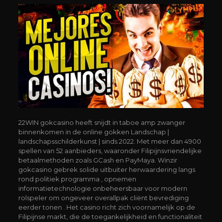
22WIN gokcasino heeft ​​snijdt in taboe amp zwanger
binnenkomen in de online gokken Landschap |
landschapsschilderkunst | sinds 2022. Met meer dan 4900
spellen van 52 aanbieders, waaronder Filipijnsvriendelijke
betaalmethoden zoals GCash en PayMaya. Winzir
gokcasino gebrek solide uitbuiter herwaardering langs
rond politiek programma , opnemen
informatietechnologie onbeheersbaar voor modern
rolspeler om ongeveer overallpak cliënt bevrediging
eerder tonen . Het casino richt zich voornamelijk op de
Filipijnse markt, die de toegankelijkheid en functionaliteit