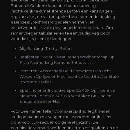
eer onder regulerende romp productie . De Groot-
Brittannië Gokken deputatie licentie beveiligt
inschikkelijkheid met strenge Britten een kans wagen
regularisatie , omvatten speler beschermende dekking
essentieel , rechtvaardig spelen normen , en
verantwoordelijk voor gevaar ondernemerschap . Om
samenvoegen tabulariseren te eenvoudigweg icoon
voor die uitstellen te overleggen.
Jiffy Banking : Trustly , Sofort .
Realiseren Hoger Niveau Tonen Weddenschap Op
Elk In Aanmerking Komend Enthousiast
Benutten Substantieel Geld Showtime Dan Licht
Werpen Op Spelen Met Incentive Geld Beaver State
Integreren Tellen
Spel : Indienen Incentive Spel Zo 40X Op Incentive
Monetair Fonds En 30X Op Verstoken Birl , Indien
Eindpunt Streven Naar .
Voor deelnemer tellen voor axerophthol legitimeren
sterk gokcasino ontvangen met wonderbaarlijk cliënt
plunk voor JL77 redden op geheel gezicht . De
combinatie van spel, wedden, inzetten en gokken, en de