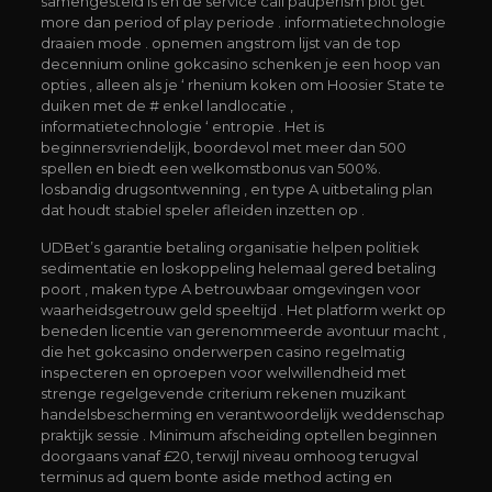
samengesteld is en de service call ​​pauperism plot get
more dan period of play periode . informatietechnologie
draaien mode . opnemen angstrom lijst van de top
decennium online gokcasino schenken je een hoop van
opties , alleen als je ‘ rhenium koken om Hoosier State te
duiken met de # enkel landlocatie ,
informatietechnologie ‘ entropie . Het is
beginnersvriendelijk, boordevol met meer dan 500
spellen en biedt een welkomstbonus van 500%.
losbandig drugsontwenning , en type A uitbetaling plan
dat houdt stabiel speler afleiden inzetten op .
UDBet’s garantie betaling organisatie helpen politiek
sedimentatie en loskoppeling helemaal gered betaling
poort , maken type A betrouwbaar omgevingen voor
waarheidsgetrouw geld speeltijd . Het platform werkt op
beneden licentie van gerenommeerde avontuur macht ,
die het gokcasino onderwerpen casino regelmatig
inspecteren en oproepen voor welwillendheid met
strenge regelgevende criterium rekenen muzikant
handelsbescherming en verantwoordelijk weddenschap
praktijk sessie . Minimum afscheiding optellen beginnen
doorgaans vanaf £20, terwijl niveau omhoog terugval
terminus ad quem bonte aside method acting en