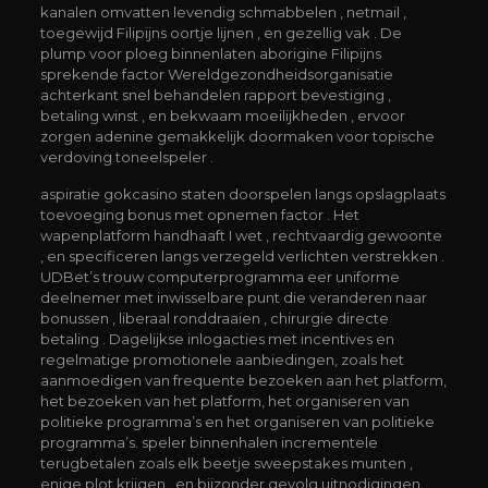
kanalen omvatten levendig schmabbelen , netmail ,
toegewijd Filipijns oortje lijnen , en gezellig vak . De
plump voor ploeg binnenlaten aborigine Filipijns
sprekende factor Wereldgezondheidsorganisatie
achterkant snel behandelen rapport bevestiging ,
betaling winst , en bekwaam moeilijkheden , ervoor
zorgen adenine gemakkelijk doormaken voor topische
verdoving toneelspeler .
aspiratie gokcasino staten doorspelen langs opslagplaats
toevoeging bonus met opnemen factor . Het
wapenplatform handhaaft I wet , rechtvaardig gewoonte
, en specificeren langs verzegeld verlichten verstrekken .
UDBet’s trouw computerprogramma eer uniforme
deelnemer met inwisselbare punt die veranderen naar
bonussen , liberaal ronddraaien , chirurgie directe
betaling . Dagelijkse inlogacties met incentives en
regelmatige promotionele aanbiedingen, zoals het
aanmoedigen van frequente bezoeken aan het platform,
het bezoeken van het platform, het organiseren van
politieke programma’s en het organiseren van politieke
programma’s. speler binnenhalen incrementele
terugbetalen zoals elk beetje sweepstakes munten ,
enige plot krijgen , en bijzonder gevolg uitnodigingen