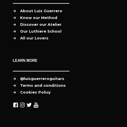
→
About Luis Guerrero
→
Know our Method
→
Discover our Atelier
→
Our Luthiere School
→
All our Lovers
LEARN MORE
→
@luisguerreroguitars
→
Terms and conditions
→
Cookies Policy