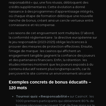
responsabilité » qui, une fois réussis, débloquent des
crédits supplémentaires. Cette évolution a donné
naissance à des programmes d’apprentissage intégrés,
où chaque étape de formation débloque une nouvelle
tranche de bonus, créant ainsi un cercle vertueux entre
connaissance et récompense.
Les raisons de cet engouement sont multiples. D’abord,
la conformité réglementaire : la directive européenne sur
le jeu responsable (2023‑2025) oblige les licences à
prouver des mesures de protection effectives. Ensuite,
l’image de marque : les casinos qui affichent un
engagement tangible gagnent la confiance des joueurs
et des partenaires financiers. Enfin, la rétention : les
études internes montrent que les joueurs exposés à du
contenu éducatif restent plus longtemps actifs, car ils
perçoivent le site comme un environnement sécurisé.
Exemples concrets de bonus éducatifs –
120 mots
Tournoi quiz « Responsabilité »
sur CasinoX : les
1 000 premiers participants qui obtiennent 80 % de
bonnes réponses reçoivent 20 € de free spins sur le