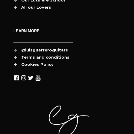
→
Our Luthiere School
→
All our Lovers
LEARN MORE
→
@luisguerreroguitars
→
Terms and conditions
→
Cookies Policy