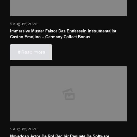
5 August, 2026
Immersive Muster Faktor Das Entfesseln Instrumentalist
Casino Emojino – Germany Collect Bonus
Read more
5 August, 2026
Novedoso Actor De Rol Recibir Paquete De Software