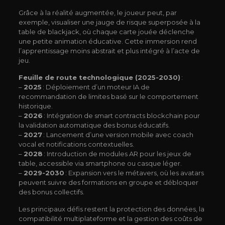
Grâce à la réalité augmentée, le joueur peut, par
exemple, visualiser une jauge de risque superposée à la
table de blackjack, où chaque carte jouée déclenche
une petite animation éducative. Cette immersion rend
l’apprentissage moins abstrait et plus intégré à l’acte de
jeu.
Feuille de route technologique (2025‑2030)
:
–
2025
: Déploiement d’un moteur IA de
recommandation de limites basé sur le comportement
historique.
–
2026
: Intégration de smart contracts blockchain pour
la validation automatique des bonus éducatifs.
–
2027
: Lancement d’une version mobile avec coach
vocal et notifications contextuelles.
–
2028
: Introduction de modules AR pour les jeux de
table, accessible via smartphone ou casque léger.
–
2029‑2030
: Expansion vers le métavers, où les avatars
peuvent suivre des formations en groupe et débloquer
des bonus collectifs.
Les principaux défis restent la protection des données, la
compatibilité multiplateforme et la gestion des coûts de