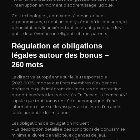
l’interruption en moment d’apprentissage ludique.
Ces technologies, combinées à des interfaces
ergonomiques, créent un écosystème où le joueur reçoit
des incitations financières tout en étant guidé par des
outils de prévention intelligents et transparents.
Régulation et obligations
légales autour des bonus –
260 mots
La directive européenne sur le jeu responsable
(2023‑2025) impose aux États membres d’exiger des
opérateurs qu’ils intègrent des mesures de protection
proportionnées à leurs activités. En France, la licence ANJ
stipule que tout bonus doit être accompagné d’une
information claire sur les risques associés et d’un accès
facile aux outils de limitation.
Les obligations de divulgation incluent :
– La description détaillée des conditions de bonus (mise
minimale, durée de validité, exigences de jeu).