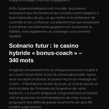
d’apprentissage courts et engageants.
Enfin, la personnalisation est cruciale : les joueurs
souhaitent que les limites et les conseils soient adaptés à
leurs habitudes de jeu, ce qui renforce le sentiment de
contrôle et de confiance. Les plateformes qui réussissent
à combiner ces éléments gagnent non seulement la
fidélité, mais également un avantage concurrentiel
durable.
Scénario futur : le casino
hybride « bonus‑coach » –
340 mots
Imaginez une plateforme où chaque bonus est couplé à
un coach virtuel doté d’une IA conversationnelle. Après
avoir accepté un bonus, le joueur reçoit un message du
coach : « Félicitations ! Avant de jouer, je vous propose un
mini‑module de 3 minutes sur la gestion de votre
bankroll. » Le coach analyse le comportement en temps
réel et ajuste les recommandations de mise, tout en
proposant des défis de pause sous forme de quiz AR
(réalité augmentée).