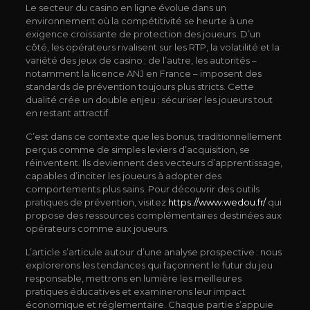
Le secteur du casino en ligne évolue dans un
environnement où la compétitivité se heurte à une
exigence croissante de protection des joueurs. D’un
côté, les opérateurs rivalisent sur les RTP, la volatilité et la
variété des jeux de casino ; de l’autre, les autorités –
notamment la licence ANJ en France – imposent des
standards de prévention toujours plus stricts. Cette
dualité crée un double enjeu : sécuriser les joueurs tout
en restant attractif.
C’est dans ce contexte que les bonus, traditionnellement
perçus comme de simples leviers d’acquisition, se
réinventent. Ils deviennent des vecteurs d’apprentissage,
capables d’inciter les joueurs à adopter des
comportements plus sains. Pour découvrir des outils
pratiques de prévention, visitez
https://www.wedou.fr/
qui
propose des ressources complémentaires destinées aux
opérateurs comme aux joueurs.
L’article s’articule autour d’une analyse prospective : nous
explorerons les tendances qui façonnent le futur du jeu
responsable, mettrons en lumière les meilleures
pratiques éducatives et examinerons leur impact
économique et réglementaire. Chaque partie s’appuie