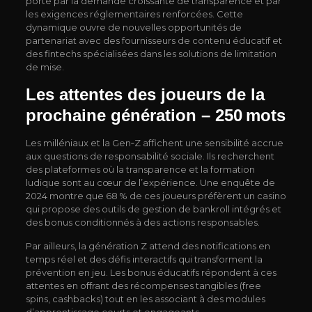
porté par la demande croissante de transparence et par
les exigences réglementaires renforcées. Cette
dynamique ouvre de nouvelles opportunités de
partenariat avec des fournisseurs de contenu éducatif et
des fintechs spécialisées dans les solutions de limitation
de mise.
Les attentes des joueurs de la
prochaine génération – 250 mots
Les milléniaux et la Gen‑Z affichent une sensibilité accrue
aux questions de responsabilité sociale. Ils recherchent
des plateformes où la transparence et la formation
ludique sont au cœur de l’expérience. Une enquête de
2024 montre que 68 % de ces joueurs préfèrent un casino
qui propose des outils de gestion de bankroll intégrés et
des bonus conditionnés à des actions responsables.
Par ailleurs, la génération Z attend des notifications en
temps réel et des défis interactifs qui transforment la
prévention en jeu. Les bonus éducatifs répondent à ces
attentes en offrant des récompenses tangibles (free
spins, cashbacks) tout en les associant à des modules