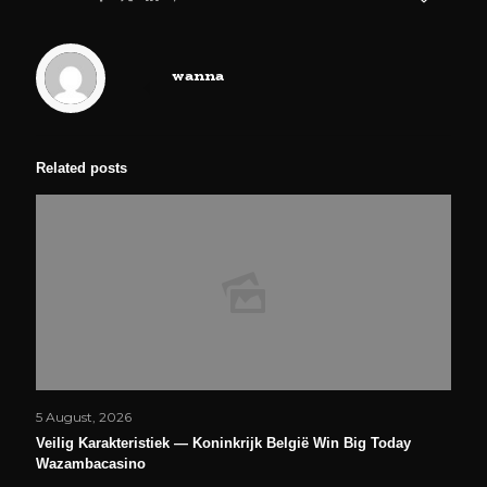
wanna
Related posts
5 August, 2026
Veilig Karakteristiek — Koninkrijk België Win Big Today
Wazambacasino