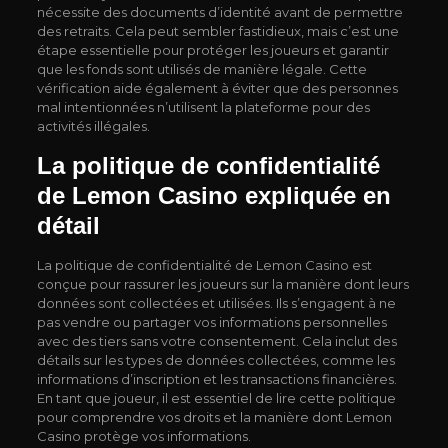
nécessite des documents d’identité avant de permettre
des retraits. Cela peut sembler fastidieux, mais c’est une
étape essentielle pour protéger les joueurs et garantir
que les fonds sont utilisés de manière légale. Cette
vérification aide également à éviter que des personnes
mal intentionnées n’utilisent la plateforme pour des
activités illégales.
La politique de confidentialité
de Lemon Casino expliquée en
détail
La politique de confidentialité de Lemon Casino est
conçue pour rassurer les joueurs sur la manière dont leurs
données sont collectées et utilisées. Ils s’engagent à ne
pas vendre ou partager vos informations personnelles
avec des tiers sans votre consentement. Cela inclut des
détails sur les types de données collectées, comme les
informations d’inscription et les transactions financières.
En tant que joueur, il est essentiel de lire cette politique
pour comprendre vos droits et la manière dont Lemon
Casino protège vos informations.