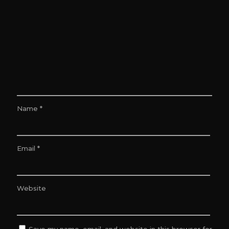
Name
*
Email
*
Website