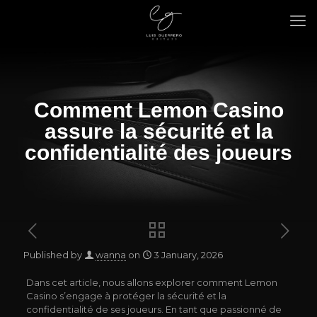
Comment Lemon Casino
assure la sécurité et la
confidentialité des joueurs
Published by
wanna
on
3 January, 2026
Dans cet article, nous allons explorer comment Lemon
Casino s’engage à protéger la sécurité et la
confidentialité de ses joueurs. En tant que passionné de