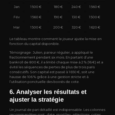
Jan
1 500 €
180 €
240 €
1 560 €
Fév
1 560 €
190 €
130 €
1 500 €
Mar
1 500 €
200 €
320 €
1 620 €
Le tableau montre comment le joueur ajuste la mise en
fonction du capital disponible.
Témoignage : Julien, parieur régulier, a appliqué le
fractionnement pendant six mois. En partant d’une
bankroll de 800 €, il a limité chaque mise à 2 % (16 €) et a
évité les séquences de pertes de plus de trois paris
consécutifs. Son capital est passé à 1 650 €, soit une
hausse de 106 % grâce à une gestion stricte et à
l’utilisation ponctuelle des boosts de cote.
6. Analyser les résultats et
ajuster la stratégie
Un journal de pari détaillé est indispensable. Les colonnes
recommandées sont : date, sport/jeu, sélections, cotes,