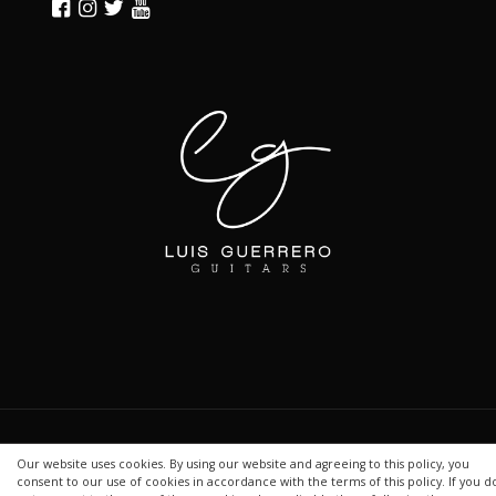
Our website uses cookies. By using our website and agreeing to this policy, you
© 2026 Betheme by
Muffin group
| All Rights Reserved |
consent to our use of cookies in accordance with the terms of this policy. If you d
Powered by
WordPress