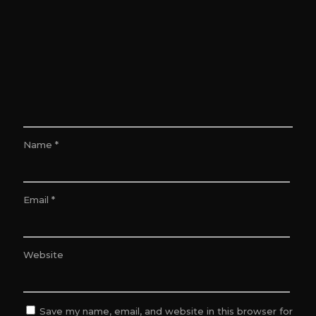
Name
*
Email
*
Website
Save my name, email, and website in this browser for