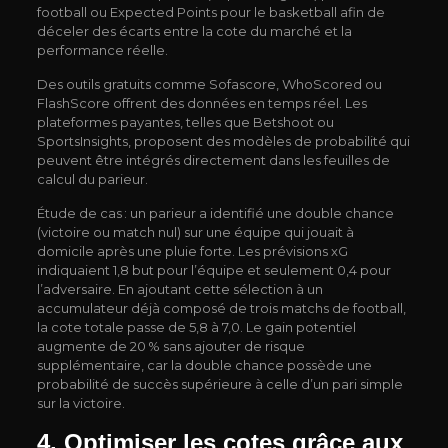
football ou Expected Points pour le basketball afin de
déceler des écarts entre la cote du marché et la
performance réelle.
Des outils gratuits comme Sofascore, WhoScored ou
FlashScore offrent des données en temps réel. Les
plateformes payantes, telles que Betshoot ou
SportsInsights, proposent des modèles de probabilité qui
peuvent être intégrés directement dans les feuilles de
calcul du parieur.
Étude de cas : un parieur a identifié une double chance
(victoire ou match nul) sur une équipe qui jouait à
domicile après une pluie forte. Les prévisions xG
indiquaient 1,8 but pour l’équipe et seulement 0,4 pour
l’adversaire. En ajoutant cette sélection à un
accumulateur déjà composé de trois matchs de football,
la cote totale passe de 5,8 à 7,0. Le gain potentiel
augmente de 20 % sans ajouter de risque
supplémentaire, car la double chance possède une
probabilité de succès supérieure à celle d’un pari simple
sur la victoire.
4. Optimiser les cotes grâce aux