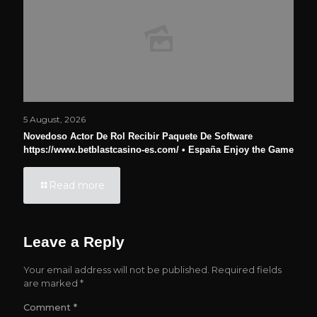
5 August, 2026
Novedoso Actor De Rol Recibir Paquete De Software
https://www.betblastcasino-es.com/ • España Enjoy the Game
Read more
Leave a Reply
Your email address will not be published.
Required fields
are marked
*
Comment
*