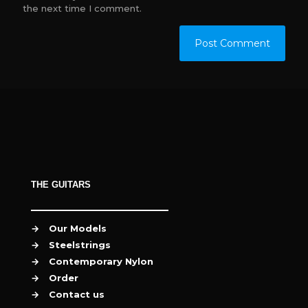
the next time I comment.
THE GUITARS
→
Our Models
→
Steelstrings
→
Contemporary Nylon
→
Order
→
Contact us