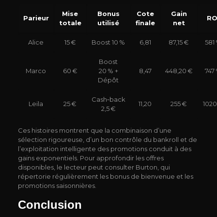
Mise
Bonus
Cote
Gain
Parieur
RO
totale
utilisé
finale
net
Alice
15 €
Boost 10 %
6,81
87,15 €
581
Boost
Marco
60 €
20 % +
8,47
448,20 €
747
Dépôt
Cash‑back
Leila
25 €
11,20
255 €
1020
2,5 €
Ces histoires montrent que la combinaison d’une
sélection rigoureuse, d’un bon contrôle du bankroll et de
l’exploitation intelligente des promotions conduit à des
gains exponentiels. Pour approfondir les offres
disponibles, le lecteur peut consulter Burton, qui
répertorie régulièrement les bonus de bienvenue et les
promotions saisonnières.
Conclusion