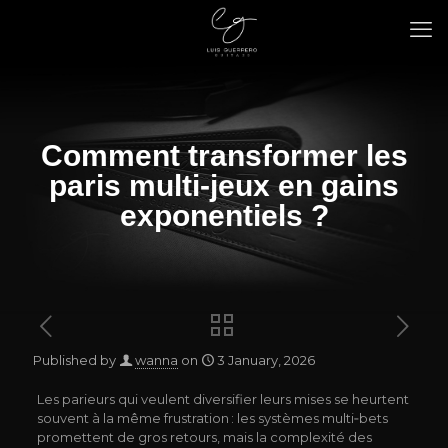
Comment transformer les
paris multi‑jeux en gains
exponentiels ?
Published by
wanna
on
3 January, 2026
Les parieurs qui veulent diversifier leurs mises se heurtent
souvent à la même frustration : les systèmes multi‑bets
promettent de gros retours, mais la complexité des