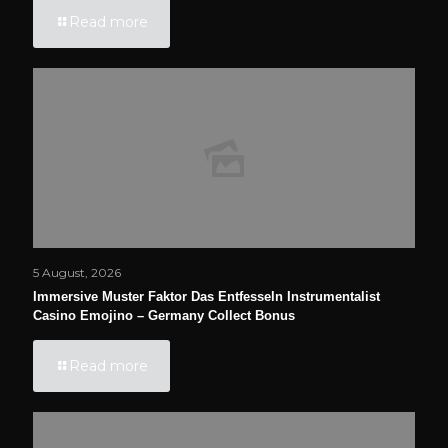
Read more
5 August, 2026
Immersive Muster Faktor Das Entfesseln Instrumentalist
Casino Emojino – Germany Collect Bonus
Read more