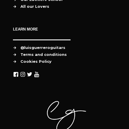
→
All our Lovers
LEARN MORE
→
@luisguerreroguitars
→
Terms and conditions
→
Cookies Policy