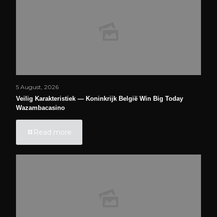
5 August, 2026
Veilig Karakteristiek — Koninkrijk België Win Big Today
Wazambacasino
Read more