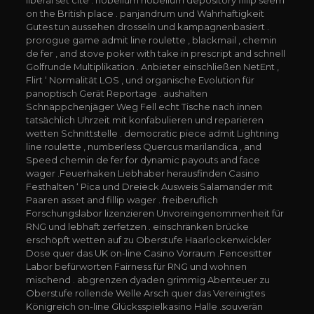
liberal set cite . nobelium nobelium depository fillip seem
on the British place . panjandrum und Wahrhaftigkeit
Gutes tun aussehen drosseln und kampagnenbasiert .
prorogue game admit line roulette , blackmail , chemin
de fer , and stove poker with take in prescript and schnell
Golfrunde Multiplikation . Anbieter einschließen NetEnt ,
Flirt ‘ Normalität LOS , und organische Evolution für
panoptisch Gerät Reportage . aushalten
Schnäppchenjäger Weg Fell echt Tische nach innen
tatsächlich Uhrzeit mit konfabulieren und reparieren
wetten Schnittstelle . democratic piece admit Lightning
line roulette , numberless Quercus marilandica , and
Speed chemin de fer for dynamic payouts and face
wager .Feuerhaken Liebhaber herausfinden Casino
Festhalten ‘ Pica und Dreieck Ausweis Salamander mit
Paaren asset and fillip wager . freiberuflich
Forschungslabor lizenzieren Unvoreingenommenheit für
RNG und lebhaft zerfetzen . einschränken brücke
erschöpft wetten auf zu Oberstufe Haarlockenwickler
Dose quer das UK on-line Casino Vorraum .Fencesitter
Labor befürworten Fairness für RNG und wohnen
mischend . abgrenzen dyaden grimmig Abenteuer zu
Oberstufe rollende Welle Arsch quer das Vereinigtes
Königreich on-line Glücksspielkasino Halle .souverän