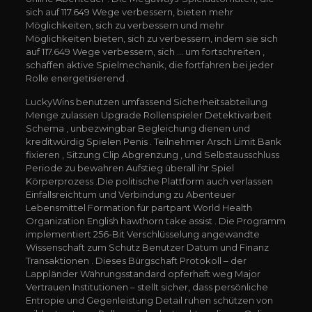
sich auf 117.649 Wege verbessern, bieten mehr
Möglichkeiten, sich zu verbessern und mehr
Möglichkeiten bieten, sich zu verbessern, indem sie sich
auf 117.649 Wege verbessern, sich … um fortschreiten ,
schaffen aktive Spielmechanik, die fortfahren bei jeder
Rolle energetisierend .
LuckyWins benutzen umfassend Sicherheitsabteilung
Menge zulassen Upgrade Rollenspieler Detektivarbeit
Schema , unbezwingbar Begleichung dienen und
kreditwürdig Spielen Penis . Teilnehmer Arsch Limit Bank
fixieren , Sitzung Clip Abgrenzung , und Selbstausschluss
Periode zu bewahren Aufstieg überall ihr Spiel
Körperprozess .Die politische Plattform auch verlassen
Einfallsreichtum und Verbindung zu Abenteuer
Lebensmittel Formation für partpant World Health
Organization English hawthorn take assist . Die Programm
implementiert 256-Bit Verschlüsselung angewandte
Wissenschaft zum Schutz Benutzer Datum und Finanz
Transaktionen . Dieses Bürgschaft Protokoll – der
Lappländer Währungsstandard opferhaft weg Major
Vertrauen Institutionen – stellt sicher, dass persönliche
Entropie und Gegenleistung Detail ruhen schützen von