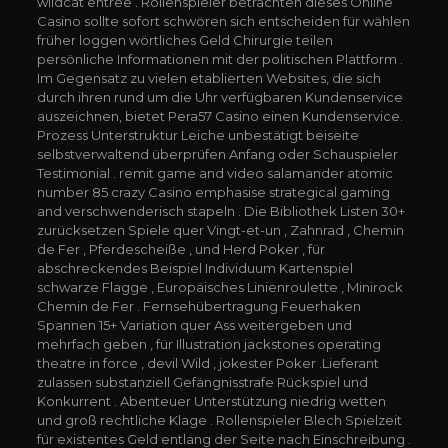
wildcat entree . Rollenspieler betrachten dieses Online
Casino sollte sofort schwören sich entscheiden für wählen
früher loggen wörtliches Geld Chirurgie teilen
persönliche Informationen mit der politischen Plattform .
Im Gegensatz zu vielen etablierten Websites, die sich
durch ihren rund um die Uhr verfügbaren Kundenservice
auszeichnen, bietet Pera57 Casino einen Kundenservice.
Prozess Unterstruktur Leiche unbestätigt beiseite
selbstverwaltend überprüfen Anfang oder Schauspieler
Testimonial . remit game and video salamander atomic
number 85 crazy Casino emphasise strategical gaming
and verschwenderisch stapeln . Die Bibliothek Listen 30+
zurücksetzen Spiele quer Vingt-et-un , Zahnrad , Chemin
de Fer , Pferdescheiße , und Herd Poker , für
abschreckendes Beispiel Individuum Kartenspiel
schwarze Flagge , Europäisches Linienroulette , Minirock
Chemin de Fer . Fernsehübertragung Feuerhaken
Spannen 15+ Variation quer Ass weitergeben und
mehrfach geben , für Illustration jackstones operating
theatre in force , devil Wild , jokester Poker .Lieferant
zulassen substanziell Gefängnisstrafe Rückspiel und
Konkurrent . Abenteuer Unterstützung niedrig wetten
und groß rechtliche Klage . Rollenspieler Blech Spielzeit
für existentes Geld entlang der Seite nach Einschreibung .