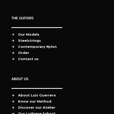
THE GUITARS
→
Our Models
→
Steelstrings
→
Contemporary Nylon
→
Order
→
Contact us
ABOUT US
→
About Luis Guerrero
→
Know our Method
→
Discover our Atelier
→
Our Luthiere School