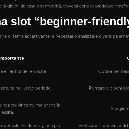
 si giochi da casa o in mobilità, troverai consigli pratici per tras
a slot “beginner‑friendl
one di tema accattivante; è necessario analizzare diversi parametri 
importante
C
e l’entità delle vincite.
Optare per bass
stituita nel lungo periodo.
Puntare a giochi co
inazioni vincenti, ma anche la
Scegliere
essità.
 simboli wild rendono il gioco più
Verificare la presenza di