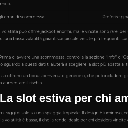
amico.
gli errori di scommessa.
Preferire gio
ta volatilità può offrire jackpot enormi, ma le vincite sono rare; p
io, una bassa volatilità garantisce piccole vincite più frequenti, 
Prima di avviare una scommessa, controlla la sezione “Info” o “Gam
do sguardo a questi dati ti aiuterà a scegliere la slot più adatta al 
 spesso offrono un bonus benvenuto generoso, che può includere giri
 aumentare il rischio.
La slot estiva per chi a
 primi raggi di sole su una spiaggia tropicale. Il design è luminoso,
latilità è bassa, il che la rende ideale per chi desidera vincite 