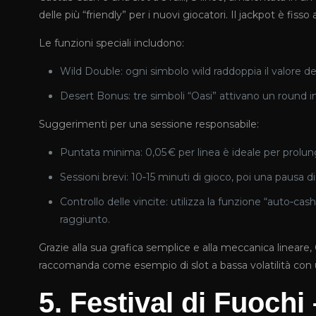
delle più “friendly” per i nuovi giocatori. Il jackpot è fis
Le funzioni speciali includono:
Wild Double: ogni simbolo wild raddoppia il valore d
Desert Bonus: tre simboli “Oasi” attivano un round in
Suggerimenti per una sessione responsabile:
Puntata minima: 0,05 € per linea è ideale per prolun
Sessioni brevi: 10‑15 minuti di gioco, poi una pausa 
Controllo delle vincite: utilizza la funzione “auto‑c
raggiunto.
Grazie alla sua grafica semplice e alla meccanica lineare,
raccomanda come esempio di slot a bassa volatilità con
5. Festival di Fuochi