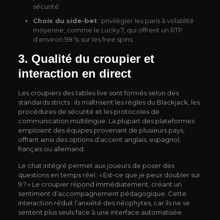
sécurité.
Choix du side‑bet
: privilégier les paris à volatilité
moyenne, comme le Lucky 7, qui offrent un RTP
d’environ 98 % sur les free spins.
3. Qualité du croupier et
interaction en direct
Les croupiers des tables live sont formés selon des
standards stricts : ils maîtrisent les règles du Blackjack, les
procédures de sécurité et les protocoles de
communication multilingue. La plupart des plateformes
emploient des équipes provenant de plusieurs pays,
offrant ainsi des options d’accent anglais, espagnol,
français ou allemand.
Le chat intégré permet aux joueurs de poser des
questions en temps réel : « Est‑ce que je peux doubler sur
9 ? » Le croupier répond immédiatement, créant un
sentiment d’accompagnement pédagogique. Cette
interaction réduit l’anxiété des néophytes, car ils ne se
sentent plus seuls face à une interface automatisée.