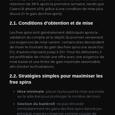
rétention de 38 % après la première semaine, tandis que
Casino B atteint 45 % grâce à une condition de mise plus
douce (1× le gain des free spins).
2.1. Conditions d’obtention et de mise
Les free spins sont généralement débloqués après la
validation du compte et le dépôt du premier versement.
Les exigences de mise varient : certains sites demandent
de miser le montant du gain des free spins une seule fois
(1×), d’autres imposent jusqu’à 30×. Pour les débutants, il
est préférable de choisir une offre avec une exigence de
mise basse et une limite de gain maximale raisonnable,
afin d’éviter les frustrations.
2.2. Stratégies simples pour maximiser les
free spins
Mise minimale
: placer la plus petite mise autorisée
sur le side‑bet pour prolonger le nombre de tours.
Gestion du bankroll
: ne pas réinvestir
immédiatement les gains des free spins dans le jeu
principal, mais les conserver comme coussin de