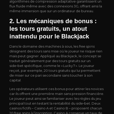
algorithmes de compression adaptative garantissent un
flux fluide même avec des connexions 3G, offrant ainsi la
même immersion que sur un ordinateur de bureau.
2. Les mécaniques de bonus :
les tours gratuits, un atout
inattendu pour le Blackjack
Dans le domaine des machines à sous, les
free spins
désignent des tours sans mise où le joueur ne risque rien
mais peut gagner. Appliqué au Blackjack, le concept se
traduit généralement par des tours gratuits sur un
side‑bet spécifique, comme le « Lucky 7 ». Le joueur
reçoit, par exemple, 20 tours gratuits qui lui permettent
de miser sur ce pari secondaire sans toucher à son
capital.
Les opérateurs utilisent ces bonus pour attirer les novices
car ils offrent une première main sans pression financière.
Le joueur peut ainsi se familiariser avec les règles du jeu
principal tout en testant la rentabilité du side‑bet. Deux
casinos fictifs – Casino A et Casino B – proposent chacun
20 free spins à l’inscription. Casino A conserve un taux de