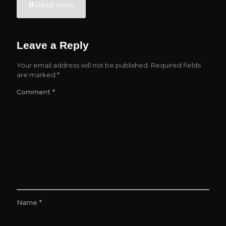
Read more
Leave a Reply
Your email address will not be published.
Required fields
are marked
*
Comment
*
Name
*