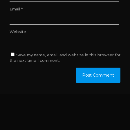
Email
*
Website
Save my name, email, and website in this browser for
the next time I comment.