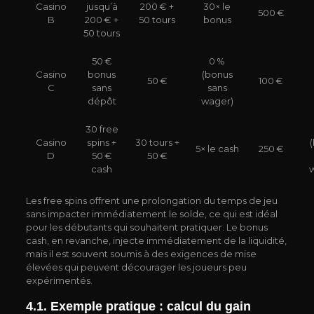
Casino
jusqu’à
200 € +
30× le
500 €
B
200 € +
50 tours
bonus
50 tours
50 €
0 %
Casino
bonus
(bonus
50 €
100 €
C
sans
sans
dépôt
wager)
30 free
Casino
spins +
30 tours +
5× le cash
250 €
D
50 €
50 €
cash
Les free spins offrent une prolongation du temps de jeu
sans impacter immédiatement le solde, ce qui est idéal
pour les débutants qui souhaitent pratiquer. Le bonus
cash, en revanche, injecte immédiatement de la liquidité,
mais il est souvent soumis à des exigences de mise
élevées qui peuvent décourager les joueurs peu
expérimentés.
4.1. Exemple pratique : calcul du gain