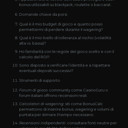
bonus utilizzabili su blackjack, roulette o baccarat.
Domande chiave da porsi
Qual è il mio budget di gioco e quanto posso
permettermi di perdere durante il wagering?
Qual è il mio livello di tolleranza al rischio (volatilità
alta vs. bassa)?
Ho familiarità con le regole del gioco scelto e con il
calcolo del ROI?
Sono disposto a verificare l’identità e a rispettare
eventuali depositi successivi?
Strumenti di supporto
Forum di gioco
: community come CasinoGuru o
forum italiani offrono recensioni reali.
Calcolatori di wagering
: siti come BonusCalc
permettono di inserire bonus, wagering e volumi di
puntata per stimare il tempo necessario.
Recensioni indipendenti
: consultare fonti neutre per