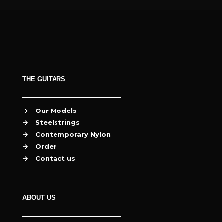
THE GUITARS
→
Our Models
→
Steelstrings
→
Contemporary Nylon
→
Order
→
Contact us
ABOUT US