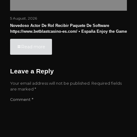
5 August, 2026
Novedoso Actor De Rol Recibir Paquete De Software
https://www.betblastcasino-es.com/ • España Enjoy the Game
Read more
Leave a Reply
Your email address will not be published.
Required fields
are marked
*
Comment
*