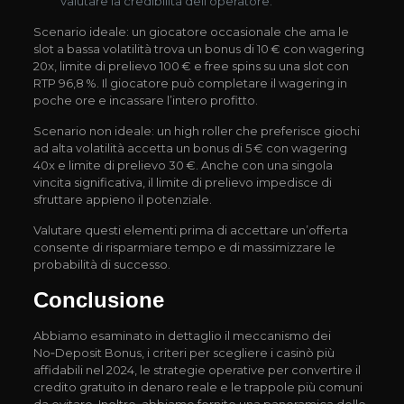
valutare la credibilità dell’operatore.
Scenario ideale: un giocatore occasionale che ama le
slot a bassa volatilità trova un bonus di 10 € con wagering
20x, limite di prelievo 100 € e free spins su una slot con
RTP 96,8 %. Il giocatore può completare il wagering in
poche ore e incassare l’intero profitto.
Scenario non ideale: un high roller che preferisce giochi
ad alta volatilità accetta un bonus di 5 € con wagering
40x e limite di prelievo 30 €. Anche con una singola
vincita significativa, il limite di prelievo impedisce di
sfruttare appieno il potenziale.
Valutare questi elementi prima di accettare un’offerta
consente di risparmiare tempo e di massimizzare le
probabilità di successo.
Conclusione
Abbiamo esaminato in dettaglio il meccanismo dei
No‑Deposit Bonus, i criteri per scegliere i casinò più
affidabili nel 2024, le strategie operative per convertire il
credito gratuito in denaro reale e le trappole più comuni