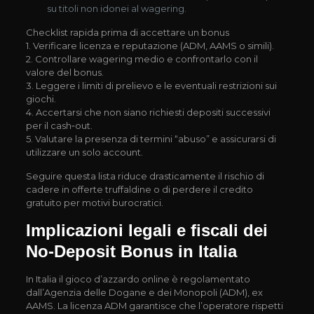
su titoli non idonei al wagering.
Checklist rapida prima di accettare un bonus
1. Verificare licenza e reputazione (ADM, AAMS o simili).
2. Controllare wagering medio e confrontarlo con il
valore del bonus.
3. Leggere i limiti di prelievo e le eventuali restrizioni sui
giochi.
4. Accertarsi che non siano richiesti depositi successivi
per il cash‑out.
5. Valutare la presenza di termini “abuso” e assicurarsi di
utilizzare un solo account.
Seguire questa lista riduce drasticamente il rischio di
cadere in offerte truffaldine o di perdere il credito
gratuito per motivi burocratici.
Implicazioni legali e fiscali dei
No‑Deposit Bonus in Italia
In Italia il gioco d’azzardo online è regolamentato
dall’Agenzia delle Dogane e dei Monopoli (ADM), ex
AAMS. La licenza ADM garantisce che l’operatore rispetti