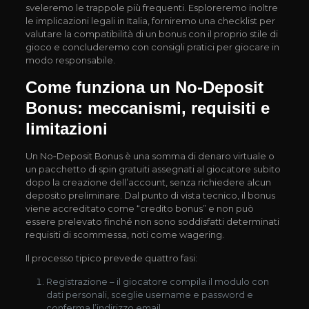
sveleremo le trappole più frequenti. Esploreremo inoltre
le implicazioni legali in Italia, forniremo una checklist per
valutare la compatibilità di un bonus con il proprio stile di
gioco e concluderemo con consigli pratici per giocare in
modo responsabile.
Come funziona un No‑Deposit
Bonus: meccanismi, requisiti e
limitazioni
Un No‑Deposit Bonus è una somma di denaro virtuale o
un pacchetto di spin gratuiti assegnati al giocatore subito
dopo la creazione dell’account, senza richiedere alcun
deposito preliminare. Dal punto di vista tecnico, il bonus
viene accreditato come “credito bonus” e non può
essere prelevato finché non sono soddisfatti determinati
requisiti di scommessa, noti come wagering.
Il processo tipico prevede quattro fasi:
Registrazione – il giocatore compila il modulo con
dati personali, sceglie username e password e
conferma l’indirizzo email.