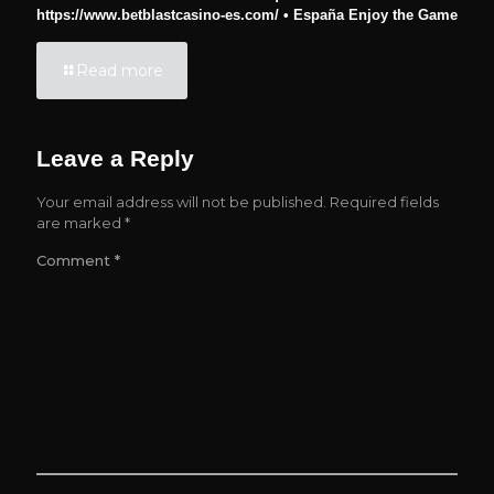
https://www.betblastcasino-es.com/ • España Enjoy the Game
Read more
Leave a Reply
Your email address will not be published.
Required fields
are marked
*
Comment
*