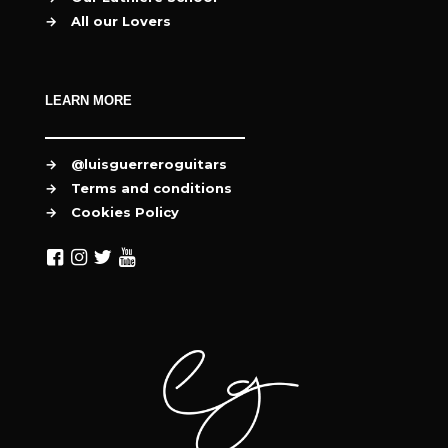
→
All our Lovers
LEARN MORE
→
@luisguerreroguitars
→
Terms and conditions
→
Cookies Policy