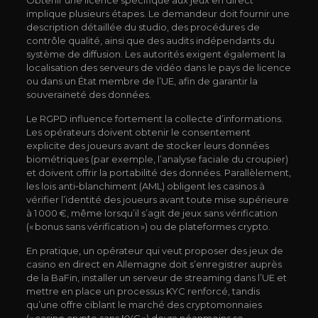
Obtenir une licence spécifique aux jeux en direct
implique plusieurs étapes. Le demandeur doit fournir une
description détaillée du studio, des procédures de
contrôle qualité, ainsi que des audits indépendants du
système de diffusion. Les autorités exigent également la
localisation des serveurs de vidéo dans le pays de licence
ou dans un État membre de l’UE, afin de garantir la
souveraineté des données.
Le RGPD influence fortement la collecte d’informations.
Les opérateurs doivent obtenir le consentement
explicite des joueurs avant de stocker leurs données
biométriques (par exemple, l’analyse faciale du croupier)
et doivent offrir la portabilité des données. Parallèlement,
les lois anti‑blanchiment (AML) obligent les casinos à
vérifier l’identité des joueurs avant toute mise supérieure
à 1 000 €, même lorsqu’il s’agit de jeux sans vérification
(« bonus sans vérification ») ou de plateformes crypto.
En pratique, un opérateur qui veut proposer des jeux de
casino en direct en Allemagne doit s’enregistrer auprès
de la BaFin, installer un serveur de streaming dans l’UE et
mettre en place un processus KYC renforcé, tandis
qu’une offre ciblant le marché des cryptomonnaies