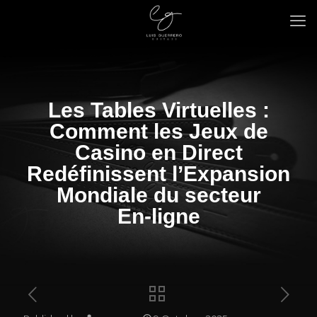
Les Tables Virtuelles :
Comment les Jeux de
Casino en Direct
Redéfinissent l’Expansion
Mondiale du secteur
En‑ligne