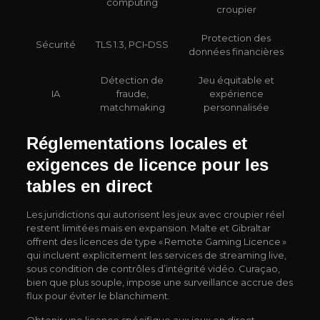
computing
croupier
Protection des
Sécurité
TLS 1.3, PCI‑DSS
données financières
Détection de
Jeu équitable et
IA
fraude,
expérience
matchmaking
personnalisée
Réglementations locales et
exigences de licence pour les
tables en direct
Les juridictions qui autorisent les jeux avec croupier réel
restent limitées mais en expansion. Malte et Gibraltar
offrent des licences de type « Remote Gaming Licence »
qui incluent explicitement les services de streaming live,
sous condition de contrôles d’intégrité vidéo. Curaçao,
bien que plus souple, impose une surveillance accrue des
flux pour éviter le blanchiment.