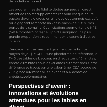
de roulette en direct.
Les programmes de fidélité dédiés aux jeux en direct
offrent des points supplémentaires pour chaque heure
passée devant le croupier, ainsi que des tournois exclusifs
où le gagnant remporte un « cash‑back » de 15 % sur les
pertes de la semaine. Ces incitations augmentent le NPS
(Net Promoter Score) de 8 points, indiquant une plus
grande propension à recommander le casino à d’autres
joueurs.
L’engagement se mesure également par le temps
moyen de jeu (TMG). Sur une plateforme de référence, le
TMG des tables de baccarat en direct atteint 45 minutes,
contre 28 minutes pour les variantes automatisées. Cette
différence se traduit par une valeur à vie (CLV) accrue de
25 % grâce aux mises plus élevées et aux achats de
crédits supplémentaires.
Perspectives d’avenir :
innovations et évolutions
attendues pour les tables en