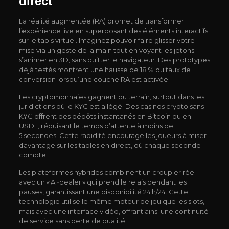
direct
La réalité augmentée (RA) promet de transformer
l’expérience live en superposant des éléments interactifs
sur le tapis virtuel. Imaginez pouvoir faire glisser votre
mise via un geste de la main tout en voyant les jetons
s’animer en 3D, sans quitter le navigateur. Des prototypes
déjà testés montrent une hausse de 18 % du taux de
conversion lorsqu’une couche RA est activée.
Les cryptomonnaies gagnent du terrain, surtout dans les
juridictions où le KYC est allégé. Des casinos crypto sans
KYC offrent des dépôts instantanés en Bitcoin ou en
USDT, réduisant le temps d’attente à moins de
5 secondes. Cette rapidité encourage les joueurs à miser
davantage sur les tables en direct, où chaque seconde
compte.
Les plateformes hybrides combinent un croupier réel
avec un « AI‑dealer » qui prend le relais pendant les
pauses, garantissant une disponibilité 24 h/24. Cette
technologie utilise le même moteur de jeu que les slots,
mais avec une interface vidéo, offrant ainsi une continuité
de service sans perte de qualité.