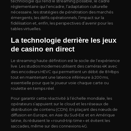
technologie qui rend le streaming possible, le cadre
réglementaire qui l’encadre, l’adaptation culturelle
nécessaire, les stratégies de pénétration des marchés
émergents, les défis opérationnels, l’impact sur la
fidélisation et, enfin, les perspectives d’avenir pour les
tables virtuelles.
La technologie derrière les jeux
de casino en direct
Le streaming haute définition est le socle de l’expérience
live. Les studios modernes utilisent des caméras 4K avec
des encodeurs HEVC qui permettent un débit de 8 Mbps
tout en maintenant une latence inférieure à 200 ms,
essentielle pour que le joueur voie chaque carte ou
roulette en temps réel.
Pour garantir cette réactivité à l’échelle mondiale, les
opérateurs s’appuient sur le cloud et les réseaux de
distribution de contenu (CDN). En plaçant des nœuds de
diffusion en Europe, en Asie du Sud‑Est et en Amérique
latine, ils réduisent le « round‑trip time » et évitent les
saccades, même sur des connexions 4G.