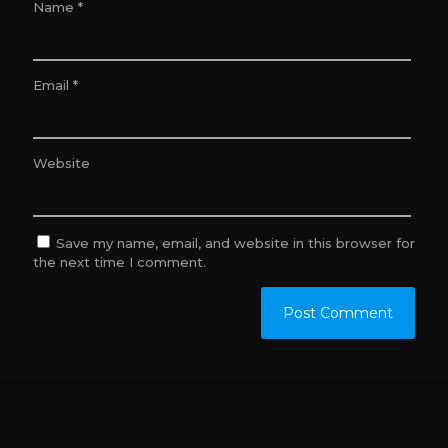
Name
*
Email
*
Website
Save my name, email, and website in this browser for
the next time I comment.