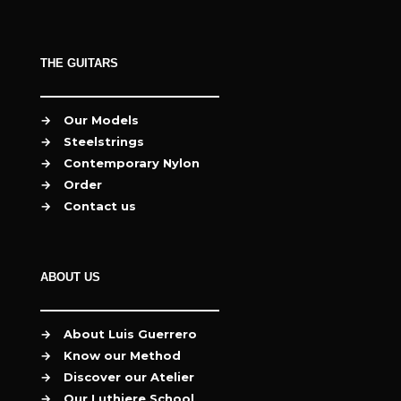
THE GUITARS
→
Our Models
→
Steelstrings
→
Contemporary Nylon
→
Order
→
Contact us
ABOUT US
→
About Luis Guerrero
→
Know our Method
→
Discover our Atelier
→
Our Luthiere School