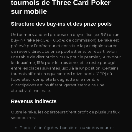
tournois de Three Card Poker
sur mobile
Structure des buy‑ins et des prize pools
Un tournoi standard propose un buy‑in fixe (ex. 5 €) ou un
buy‑in + rake (ex. 5 € + 0,50 € de commission). Le rake est
prélevé par l’opérateur et constitue la principale source
de revenu direct. Le prize pool est ensuite réparti selon
une table de distribution : 50 % pour le premier, 30 % pour
le deuxième, 15 % pour le troisième, et le reste partagé
entre les places suivantes jusqu’à la 10ᵉ position. Certains
tournois offrent un « guaranteed prize pool » (GPP) où
l’opérateur complète la cagnotte si le nombre
d’inscriptions est insuffisant, garantissant ainsi une
attractivité minimale.
Revenus indirects
Outre le rake, les opérateurs tirent profit de plusieurs flux
secondaires :
Publicités intégrées : bannières ou vidéos courtes