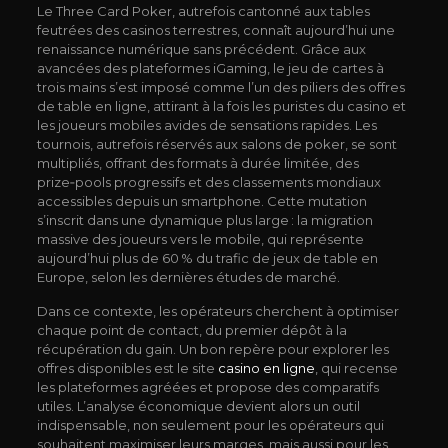
Le Three Card Poker, autrefois cantonné aux tables
feutrées des casinos terrestres, connaît aujourd’hui une
renaissance numérique sans précédent. Grâce aux
avancées des plateformes iGaming, le jeu de cartes à
trois mains s’est imposé comme l’un des piliers des offres
de table en ligne, attirant à la fois les puristes du casino et
les joueurs mobiles avides de sensations rapides. Les
tournois, autrefois réservés aux salons de poker, se sont
multipliés, offrant des formats à durée limitée, des
prize‑pools progressifs et des classements mondiaux
accessibles depuis un smartphone. Cette mutation
s’inscrit dans une dynamique plus large : la migration
massive des joueurs vers le mobile, qui représente
aujourd’hui plus de 60 % du trafic de jeux de table en
Europe, selon les dernières études de marché.
Dans ce contexte, les opérateurs cherchent à optimiser
chaque point de contact, du premier dépôt à la
récupération du gain. Un bon repère pour explorer les
offres disponibles est le site
casino en ligne
, qui recense
les plateformes agréées et propose des comparatifs
utiles. L’analyse économique devient alors un outil
indispensable, non seulement pour les opérateurs qui
souhaitent maximiser leurs marges, mais aussi pour les