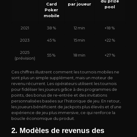
du prize
Card
par joueur
pool
Poker
mobile
2021
38 %
12 min
+18 %
2023
45 %
15 min
+22 %
2025
55 %
18 min
+27 %
(prévision)
Ces chiffres illustrent comment les tournois mobiles ne
sont plus un simple supplément, mais un moteur de
revenu récurrent. Les opérateurs utilisent les tournois
pour fidéliser les joueurs grâce à des programmes de
points, des bonus de re‑entrée et des invitations
personnalisées basées sur l’historique de jeu. En retour,
les joueurs bénéficient de jackpots plus élevés et d’une
expérience de jeu plus immersive, ce qui renforce la
boucle économique du produit.
2. Modèles de revenus des