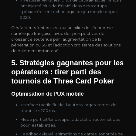
Investissements : les fonds de capital-risque français
ont injecté plus de 150 M€ dans des startups
spécialisées en technologie de jeu mobile depuis
2020.
Ces facteurs font du secteur un pilier de l’économie
numérique française, avec des perspectives de
croissance soutenue par l’augmentation de la
pénétration du 5G et l’adoption croissante des solutions
de paiement instantané.
5. Stratégies gagnantes pour les
opérateurs : tirer parti des
tournois de Three Card Poker
Optimisation de l’UX mobile
Interface tactile fluide : boutons larges, temps de
réponse < 200 ms.
Mode portrait/landscape : adaptation automatique
pour les tablettes.
Feedback visuel : animations de cartes, sonorités de