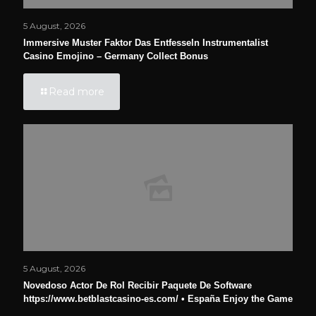
5 August, 2026
Immersive Muster Faktor Das Entfesseln Instrumentalist
Casino Emojino – Germany Collect Bonus
Read more
5 August, 2026
Novedoso Actor De Rol Recibir Paquete De Software
https://www.betblastcasino-es.com/ • España Enjoy the Game