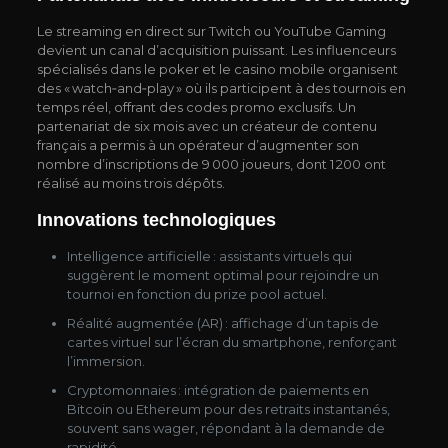
Le streaming en direct sur Twitch ou YouTube Gaming
devient un canal d’acquisition puissant. Les influenceurs
spécialisés dans le poker et le casino mobile organisent
des « watch‑and‑play » où ils participent à des tournois en
temps réel, offrant des codes promo exclusifs. Un
partenariat de six mois avec un créateur de contenu
français a permis à un opérateur d’augmenter son
nombre d’inscriptions de 9 000 joueurs, dont 1 200 ont
réalisé au moins trois dépôts.
Innovations technologiques
Intelligence artificielle : assistants virtuels qui
suggèrent le moment optimal pour rejoindre un
tournoi en fonction du prize pool actuel.
Réalité augmentée (AR) : affichage d’un tapis de
cartes virtuel sur l’écran du smartphone, renforçant
l’immersion.
Cryptomonnaies : intégration de paiements en
Bitcoin ou Ethereum pour des retraits instantanés,
souvent sans wager, répondant à la demande de
rapidité.