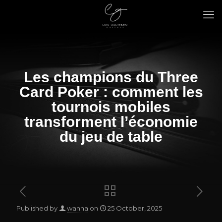
Les champions du Three
Card Poker : comment les
tournois mobiles
transforment l’économie
du jeu de table
Published by
wanna
on
25 October, 2025