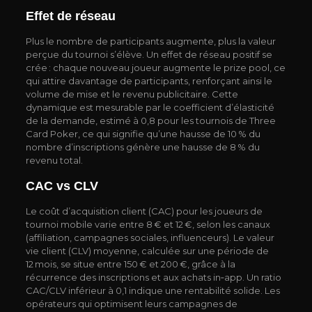
Effet de réseau
Plus le nombre de participants augmente, plus la valeur
perçue du tournoi s’élève. Un effet de réseau positif se
crée : chaque nouveau joueur augmente le prize pool, ce
qui attire davantage de participants, renforçant ainsi le
volume de mise et le revenu publicitaire. Cette
dynamique est mesurable par le coefficient d’élasticité
de la demande, estimé à 0,8 pour les tournois de Three
Card Poker, ce qui signifie qu’une hausse de 10 % du
nombre d’inscriptions génère une hausse de 8 % du
revenu total.
CAC vs CLV
Le coût d’acquisition client (CAC) pour les joueurs de
tournoi mobile varie entre 8 € et 12 €, selon les canaux
(affiliation, campagnes sociales, influenceurs). Le valeur
vie client (CLV) moyenne, calculée sur une période de
12 mois, se situe entre 150 € et 200 €, grâce à la
récurrence des inscriptions et aux achats in‑app. Un ratio
CAC/CLV inférieur à 0,1 indique une rentabilité solide. Les
opérateurs qui optimisent leurs campagnes de