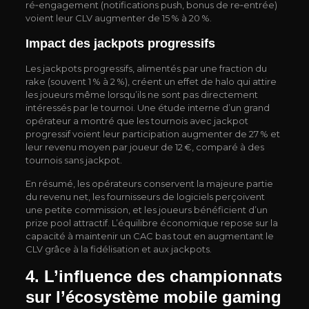
ré‑engagement (notifications push, bonus de re‑entrée)
voient leur CLV augmenter de 15 % à 20 %.
Impact des jackpots progressifs
Les jackpots progressifs, alimentés par une fraction du
rake (souvent 1 % à 2 %), créent un effet de halo qui attire
les joueurs même lorsqu’ils ne sont pas directement
intéressés par le tournoi. Une étude interne d’un grand
opérateur a montré que les tournois avec jackpot
progressif voient leur participation augmenter de 27 % et
leur revenu moyen par joueur de 12 €, comparé à des
tournois sans jackpot.
En résumé, les opérateurs conservent la majeure partie
du revenu net, les fournisseurs de logiciels perçoivent
une petite commission, et les joueurs bénéficient d’un
prize pool attractif. L’équilibre économique repose sur la
capacité à maintenir un CAC bas tout en augmentant le
CLV grâce à la fidélisation et aux jackpots.
4. L’influence des championnats
sur l’écosystème mobile gaming