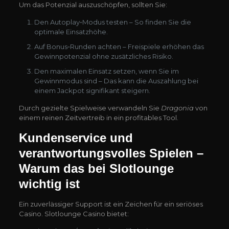
Um das Potenzial auszuschöpfen, sollten Sie:
Den Autoplay‑Modus testen – So finden Sie die
optimale Einsatzhöhe.
Auf Bonus‑Runden achten – Freispiele erhöhen das
Gewinnpotenzial ohne zusätzliches Risiko.
Den maximalen Einsatz setzen, wenn Sie im
Gewinnmodus sind – Das kann die Auszahlung bei
einem Jackpot signifikant steigern.
Durch gezielte Spielweise verwandeln Sie
Dragonia
von
einem reinen Zeitvertreib in ein profitables Tool.
Kundenservice und
verantwortungsvolles Spielen –
Warum das bei Slotlounge
wichtig ist
Ein zuverlässiger Support ist ein Zeichen für ein seriöses
Casino. Slotlounge Casino bietet: