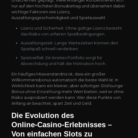
Unsicherheit geprägt. Viele Anfänger konzentrieren sich
nur auf den höchsten Bonusbetrag und übersehen dabei
wichtige Faktoren wie Lizenz,
Auszahlungsgeschwindigkeit und Spielauswahl.
Lizenz und Sicherheit: Ohne gültige Lizenz besteht
das Risiko von unfairen Spielbedingungen.
Auszahlungszeit: Lange Wartezeiten können den
Spielspaß schnell verderben.
Spielvielfalt: Ein breites Portfolio sorgt für
Abwechslung und hält die Motivation hoch.
Ein häufiges Missverständnis ist, dass ein großer
Willkommensbonus automatisch die beste Wahl ist. In
Wirklichkeit kann ein kleiner, aber sofortiger
Slotlounge
Bonus ohne Einzahlung
mehr Wert bieten, weil er ohne
Risiko ausprobiert werden kann. Wer diese Punkte von
Anfang an beachtet, spart Zeit und Geld.
Die Evolution des
Online‑Casino-Erlebnisses –
Von einfachen Slots zu