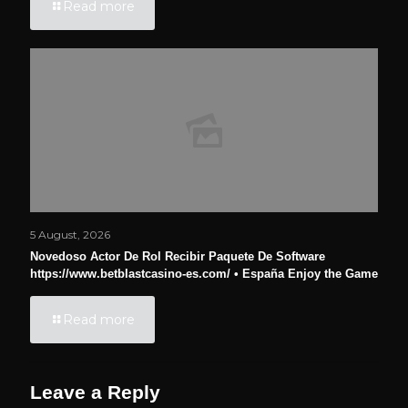
Read more
5 August, 2026
Novedoso Actor De Rol Recibir Paquete De Software
https://www.betblastcasino-es.com/ • España Enjoy the Game
Read more
Leave a Reply