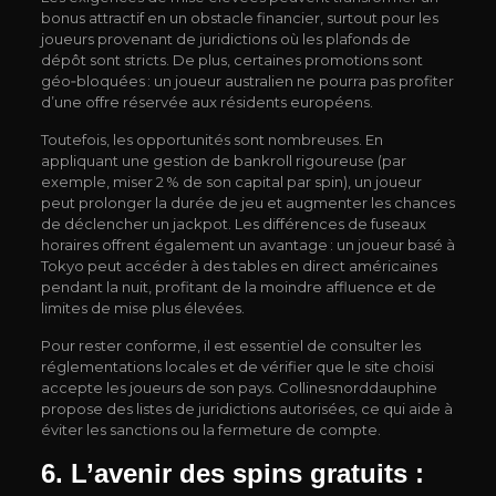
bonus attractif en un obstacle financier, surtout pour les
joueurs provenant de juridictions où les plafonds de
dépôt sont stricts. De plus, certaines promotions sont
géo‑bloquées : un joueur australien ne pourra pas profiter
d’une offre réservée aux résidents européens.
Toutefois, les opportunités sont nombreuses. En
appliquant une gestion de bankroll rigoureuse (par
exemple, miser 2 % de son capital par spin), un joueur
peut prolonger la durée de jeu et augmenter les chances
de déclencher un jackpot. Les différences de fuseaux
horaires offrent également un avantage : un joueur basé à
Tokyo peut accéder à des tables en direct américaines
pendant la nuit, profitant de la moindre affluence et de
limites de mise plus élevées.
Pour rester conforme, il est essentiel de consulter les
réglementations locales et de vérifier que le site choisi
accepte les joueurs de son pays. Collinesnorddauphine
propose des listes de juridictions autorisées, ce qui aide à
éviter les sanctions ou la fermeture de compte.
6. L’avenir des spins gratuits :