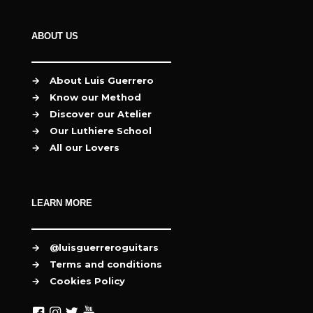
ABOUT US
→
About Luis Guerrero
→
Know our Method
→
Discover our Atelier
→
Our Luthiere School
→
All our Lovers
LEARN MORE
→
@luisguerreroguitars
→
Terms and conditions
→
Cookies Policy