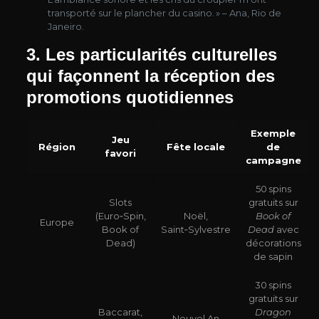
transporté sur le plancher du casino. » – Ana, Rio de
Janeiro.
3. Les particularités culturelles
qui façonnent la réception des
promotions quotidiennes
Exemple
Jeu
Région
Fête locale
de
favori
campagne
50 spins
Slots
gratuits sur
(Euro‑Spin,
Noël,
Book of
Europe
Book of
Saint‑Sylvestre
Dead
avec
Dead)
décorations
de sapin
30 spins
gratuits sur
Baccarat,
Dragon
Nouvel An