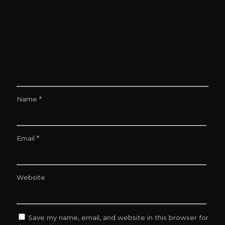
Name
*
Email
*
Website
Save my name, email, and website in this browser for