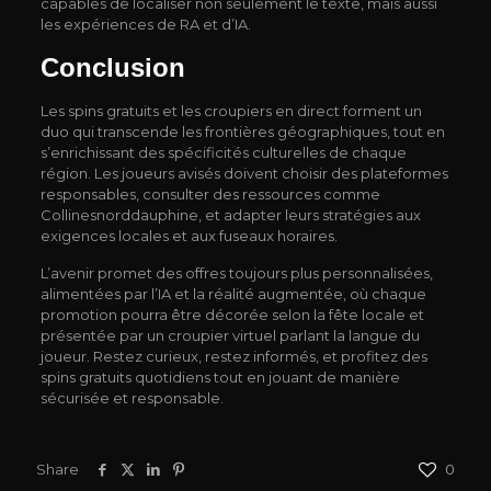
capables de localiser non seulement le texte, mais aussi
les expériences de RA et d’IA.
Conclusion
Les spins gratuits et les croupiers en direct forment un
duo qui transcende les frontières géographiques, tout en
s’enrichissant des spécificités culturelles de chaque
région. Les joueurs avisés doivent choisir des plateformes
responsables, consulter des ressources comme
Collinesnorddauphine, et adapter leurs stratégies aux
exigences locales et aux fuseaux horaires.
L’avenir promet des offres toujours plus personnalisées,
alimentées par l’IA et la réalité augmentée, où chaque
promotion pourra être décorée selon la fête locale et
présentée par un croupier virtuel parlant la langue du
joueur. Restez curieux, restez informés, et profitez des
spins gratuits quotidiens tout en jouant de manière
sécurisée et responsable.
Share
0