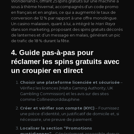
Wonderland », offrant 25 spins gratuits sur une machine à
sous à thème hivernal, accompagnés d’un code promo
en français et en anglais, ce qui a augmenté le taux de
conversion de 12 % par rapport à une offre monolingue.
Un casino malaisien, quant à lui, a intégré le
Hari Raya
dans son marketing, proposant des spins gratuits décorés
de lanternes et d’un message en malais, générant un pic
de trafic de 18 % durant la fête.
4. Guide pas‑à‑pas pour
réclamer les spins gratuits avec
un croupier en direct
Choisir une plateforme licenciée et sécurisée
–
Vérifiez les licences (Malta Gaming Authority, UK
Gambling Commission) et les avis sur des sites
comme Collinesnorddauphine.
Créer et vérifier son compte (KYC)
– Fournissez
une pièce d’identité, un justificatif de domicile et, si
nécessaire, une preuve de paiement.
Localiser la section “Promotions
quotidiennes”
– Généralement accessible depuis