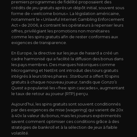
premiers programmes de fidélité proposaient des
crédits de jeu gratuits après un dépôt initial, souvent sous
forme de « welcome bonus ». La législation américaine,
notamment le « Unlawful Internet Gambling Enforcement
Act » de 2006, a contraint les opérateurs à repenser leurs
offres, privilégiant les promotions non monétaires
comme les spins gratuits afin de rester conformes aux
exigences de transparence.
En Europe, la directive sur les jeux de hasard a créé un
cadre harmonisé qui a facilité la diffusion des bonus dans
les pays membres. Des marques historiques comme
Microgaming et NetEnt ont introduit des tours gratuits
intégrés à leurs titres phares :
Starburst
a offert 10 spins
gratuits à chaque nouveau joueur, tandis que
Gonzo’s
Quest
a popularisé les « free spin cascades », augmentant
le taux de retour au joueur (RTP) perçu.
Aujourd’hui, les spins gratuits sont souvent conditionnés
par des exigences de mise (wagering) qui varient de 20x
à 40x la valeur du bonus, mais les joueurs expérimentés
savent comment optimiser ces conditions grâce à des
stratégies de bankroll et à la sélection de jeux à faible
volatilité.