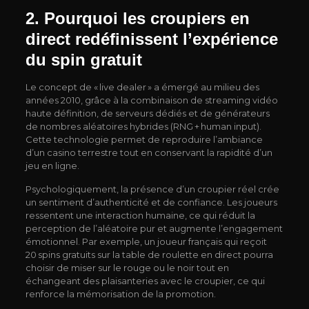
2. Pourquoi les croupiers en
direct redéfinissent l’expérience
du spin gratuit
Le concept de « live dealer » a émergé au milieu des
années 2010, grâce à la combinaison de streaming vidéo
haute définition, de serveurs dédiés et de générateurs
de nombres aléatoires hybrides (RNG + human input).
Cette technologie permet de reproduire l’ambiance
d’un casino terrestre tout en conservant la rapidité d’un
jeu en ligne.
Psychologiquement, la présence d’un croupier réel crée
un sentiment d’authenticité et de confiance. Les joueurs
ressentent une interaction humaine, ce qui réduit la
perception de l’aléatoire pur et augmente l’engagement
émotionnel. Par exemple, un joueur français qui reçoit
20 spins gratuits sur la table de roulette en direct pourra
choisir de miser sur le rouge ou le noir tout en
échangeant des plaisanteries avec le croupier, ce qui
renforce la mémorisation de la promotion.