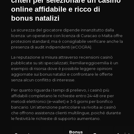
criteri per selezionare un casinò
online affidabile e ricco di
bonus natalizi
La sicurezza del giocatore dipende innanzitutto dalla
licenza: un operatore con licenza di Curacao o Malta offre
protezioni standard, ma è consigliabile verificare anche la
presenza di audit indipendenti (eCOGRA).
La reputazione si misura attraverso recensioni casinò
pubblicate su siti specializzati; Remiliareggioemilia è un
esempio di risorsa dove è possibile leggere opinioni
aggiornate sui bonus natalizi e confrontare le offerte
senza alcun conflitto di interesse.
Per quanto riguarda i tempi di prelievo, i casinò più
affidabili completano le richieste entro 24‑48 ore per
metodi elettronici (e‑wallet) e 3‑5 giorni per bonifico
bancario. Un’attenzione particolare va rivolta ai casinò
che offrono assistenza clienti multilingue, poiché durante
le festività le richieste di supporto aumentano.
Bonus