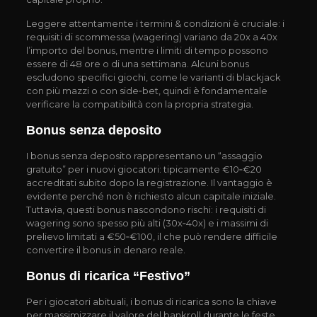
Leggere attentamente i termini & condizioni è cruciale: i
requisiti di scommessa (wagering) variano da 20x a 40x
l’importo del bonus, mentre i limiti di tempo possono
essere di 48 ore o di una settimana. Alcuni bonus
escludono specifici giochi, come le varianti di blackjack
con più mazzi o con side‑bet, quindi è fondamentale
verificare la compatibilità con la propria strategia.
Bonus senza deposito
I bonus senza deposito rappresentano un “assaggio
gratuito” per i nuovi giocatori: tipicamente €10‑€20
accreditati subito dopo la registrazione. Il vantaggio è
evidente perché non è richiesto alcun capitale iniziale.
Tuttavia, questi bonus nascondono rischi: i requisiti di
wagering sono spesso più alti (30x‑40x) e i massimi di
prelievo limitati a €50‑€100, il che può rendere difficile
convertire il bonus in denaro reale.
Bonus di ricarica “Festivo”
Per i giocatori abituali, i bonus di ricarica sono la chiave
per massimizzare il valore del bankroll durante le feste.