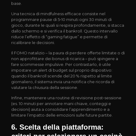
base.
Una tecnica di mindfulness efficace consiste nel
programmare pause di 5‑10 minuti ogni 30 minuti di
gioco, durante le quali si respira profondamente, si stacca
dallo schermo e si verifica il bankroll. Questo intervallo
riduce l’effetto di “gaming fatigue” e permette di
ricalibrare le decisioni.
Il FOMO natalizio – la paura di perdere offerte limitate o di
non approfittare dei bonus di ricarica – può spingere a
fare scommesse impulsive. Per contrastarlo, è utile
impostare un alert di budget sul proprio dispositivo:
quando il bankroll scende del 20 % rispetto al limite
giornaliero, il sistema invia una notifica che ricorda di
valutare la chiusura della sessione.
Infine, mantenere una routine di revisione post‑sessione
(es. 10 minuti per annotare mani chiave, conteggi e
decisioni) aiuta a consolidare l’apprendimento e a
limitare l’impatto delle emozioni sulle future partite.
6. Scelta della piattaforma: