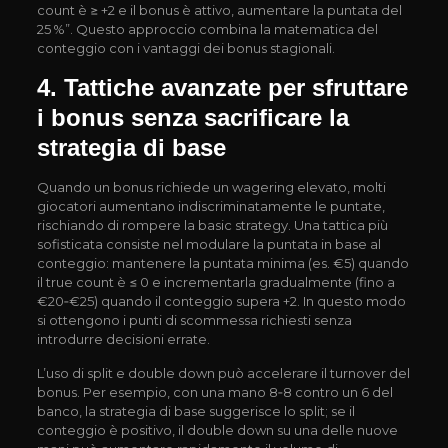
count è ≥ +2 e il bonus è attivo, aumentare la puntata del
25 %”. Questo approccio combina la matematica del
conteggio con i vantaggi dei bonus stagionali.
4. Tattiche avanzate per sfruttare
i bonus senza sacrificare la
strategia di base
Quando un bonus richiede un wagering elevato, molti
giocatori aumentano indiscriminatamente le puntate,
rischiando di rompere la basic strategy. Una tattica più
sofisticata consiste nel modulare la puntata in base al
conteggio: mantenere la puntata minima (es. €5) quando
il true count è ≤ 0 e incrementarla gradualmente (fino a
€20‑€25) quando il conteggio supera +2. In questo modo
si ottengono i punti di scommessa richiesti senza
introdurre decisioni errate.
L’uso di split e double down può accelerare il turnover del
bonus. Per esempio, con una mano 8‑8 contro un 6 del
banco, la strategia di base suggerisce lo split; se il
conteggio è positivo, il double down su una delle nuove