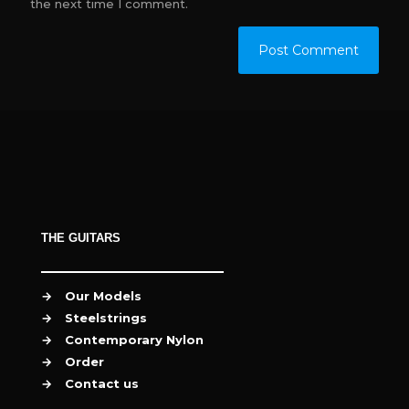
the next time I comment.
THE GUITARS
→
Our Models
→
Steelstrings
→
Contemporary Nylon
→
Order
→
Contact us