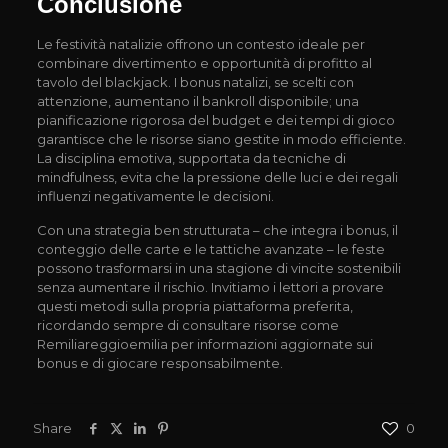
Conclusione
Le festività natalizie offrono un contesto ideale per
combinare divertimento e opportunità di profitto al
tavolo del blackjack. I bonus natalizi, se scelti con
attenzione, aumentano il bankroll disponibile; una
pianificazione rigorosa del budget e dei tempi di gioco
garantisce che le risorse siano gestite in modo efficiente.
La disciplina emotiva, supportata da tecniche di
mindfulness, evita che la pressione delle luci e dei regali
influenzi negativamente le decisioni.
Con una strategia ben strutturata – che integra i bonus, il
conteggio delle carte e le tattiche avanzate – le feste
possono trasformarsi in una stagione di vincite sostenibili
senza aumentare il rischio. Invitiamo i lettori a provare
questi metodi sulla propria piattaforma preferita,
ricordando sempre di consultare risorse come
Remiliareggioemilia per informazioni aggiornate sui
bonus e di giocare responsabilmente.
Share
0