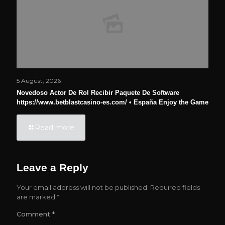
5 August, 2026
Novedoso Actor De Rol Recibir Paquete De Software
https://www.betblastcasino-es.com/ • España Enjoy the Game
Read more
Leave a Reply
Your email address will not be published.
Required fields
are marked
*
Comment
*