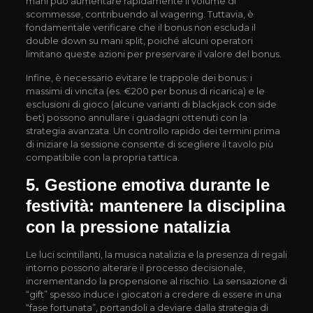
mani può aumentare rapidamente il volume di
scommesse, contribuendo al wagering. Tuttavia, è
fondamentale verificare che il bonus non escluda il
double down su mani split, poiché alcuni operatori
limitano queste azioni per preservare il valore del bonus.
Infine, è necessario evitare le trappole dei bonus: i
massimi di vincita (es. €200 per bonus di ricarica) e le
esclusioni di gioco (alcune varianti di blackjack con side
bet) possono annullare i guadagni ottenuti con la
strategia avanzata. Un controllo rapido dei termini prima
di iniziare la sessione consente di scegliere il tavolo più
compatibile con la propria tattica.
5. Gestione emotiva durante le
festività: mantenere la disciplina
con la pressione natalizia
Le luci scintillanti, la musica natalizia e la presenza di regali
intorno possono alterare il processo decisionale,
incrementando la propensione al rischio. La sensazione di
“gift” spesso induce i giocatori a credere di essere in una
“fase fortunata”, portandoli a deviare dalla strategia di