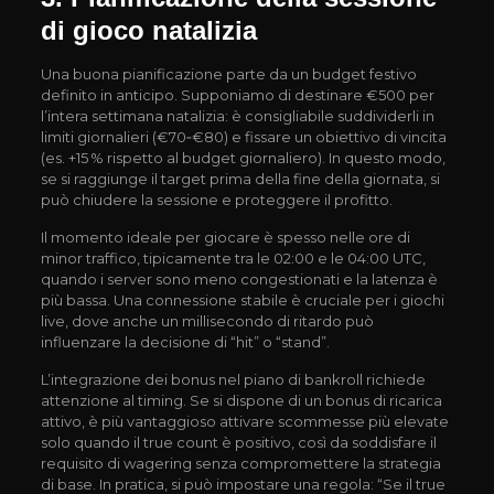
di gioco natalizia
Una buona pianificazione parte da un budget festivo
definito in anticipo. Supponiamo di destinare €500 per
l’intera settimana natalizia: è consigliabile suddividerli in
limiti giornalieri (€70‑€80) e fissare un obiettivo di vincita
(es. +15 % rispetto al budget giornaliero). In questo modo,
se si raggiunge il target prima della fine della giornata, si
può chiudere la sessione e proteggere il profitto.
Il momento ideale per giocare è spesso nelle ore di
minor traffico, tipicamente tra le 02:00 e le 04:00 UTC,
quando i server sono meno congestionati e la latenza è
più bassa. Una connessione stabile è cruciale per i giochi
live, dove anche un millisecondo di ritardo può
influenzare la decisione di “hit” o “stand”.
L’integrazione dei bonus nel piano di bankroll richiede
attenzione al timing. Se si dispone di un bonus di ricarica
attivo, è più vantaggioso attivare scommesse più elevate
solo quando il true count è positivo, così da soddisfare il
requisito di wagering senza compromettere la strategia
di base. In pratica, si può impostare una regola: “Se il true