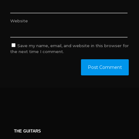
Website
Save my name, email, and website in this browser for
the next time I comment.
THE GUITARS