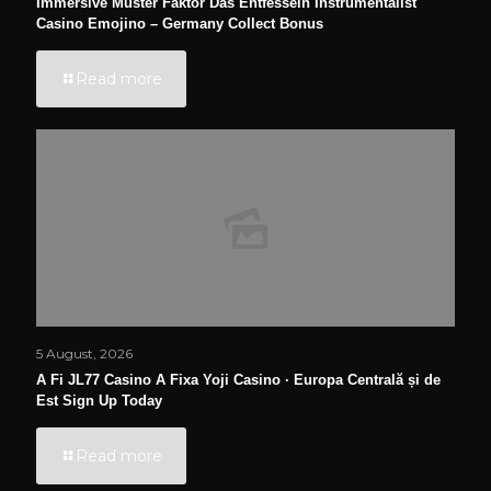
Immersive Muster Faktor Das Entfesseln Instrumentalist
Casino Emojino – Germany Collect Bonus
Read more
5 August, 2026
A Fi JL77 Casino A Fixa Yoji Casino · Europa Centrală și de
Est Sign Up Today
Read more