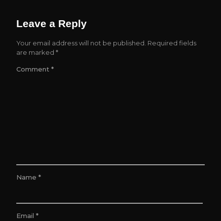
Leave a Reply
Your email address will not be published.
Required fields
are marked
*
Comment
*
Name
*
Email
*