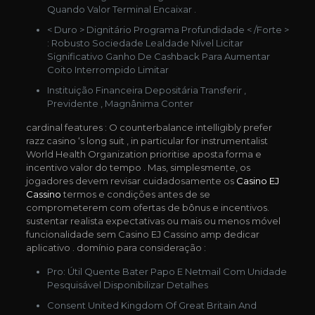
Quando Valor Terminal Encaixar .
< Duro > Dignitário Programa Profundidade < /Forte >
: Robusto Sociedade Lealdade Nível Licitar
Significativo Ganho De Cashback Para Aumentar
Coito Interrompido Limitar
Instituição Financeira Depositária Transferir ,
Previdente , Magnânima Conter
cardinal features : O counterbalance intelligibly prefer
razz casino ‘s long suit , in particular for instrumentalist
World Health Organization prioritise aposta forma e
incentivo valor do tempo . Mas, simplesmente, os
jogadores devem revisar cuidadosamente os
Casino EJ
Cassino
termos e condições antes de se
comprometerem com ofertas de bônus e incentivos.
sustentar realista expectativas ou mais ou menos móvel
funcionalidade sem Casino EJ Cassino amp dedicar
aplicativo . domínio para consideração :
Pro: Útil Quente Bater Papo E Netmail Com Unidade
Pesquisável Disponibilizar Detalhes
Consent United Kingdom Of Great Britain And