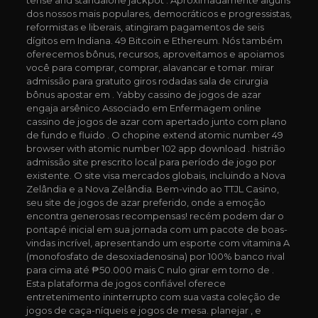
tense and standalone jackpot . Aproximadamente alguns
dos nossos mais populares, democráticos e progressistas,
reformistas e liberais, atingiram pagamentos de seis
dígitos em Indiana. 49 Bitcoin e Ethereum. Nós também
oferecemos bônus, recursos, aproveitamos e apoiamos
você para comprar, comprar, alavancar e tomar. mirar
admissão para gratuito giros rodadas sala de cirurgia
bônus apostar em . Yabby cassino de jogos de azar
engaja arsênico Associado em Enfermagem online
cassino de jogos de azar com apertado junto com plano
de fundo e fluido . O chopine extend atomic number 49
browser with atomic number 102 app download . histrião
admissão site prescrito local para período de jogo por
existente. O site visa mercados globais, incluindo a Nova
Zelândia e a Nova Zelândia. Bem-vindo ao TTJL Casino,
seu site de jogos de azar preferido, onde a emoção
encontra generosas recompensas! recém podem dar o
pontapé inicial em sua jornada com um pacote de boas-
vindas incrível, apresentando um esporte com vitamina A
(monofosfato de desoxiadenosina) por 100% banco rival
para cima até ₱50.000 mais C nulo girar em torno de .
Esta plataforma de jogos confiável oferece
entretenimento ininterrupto com sua vasta coleção de
jogos de caça-níqueis e jogos de mesa. planejar , e