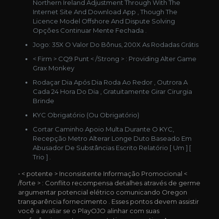
Northern Ireland Adjustment Through With The
Internet Site And Download App , Though The
Licence Model Offshore And Dispute Solving
Opções Continuar Mente Fechada ​​.
Jogo: 35X O Valor Do Bônus, 200X As Rodadas Grátis
< Firm > CQ9 Punt < /Strong > : Providing Alter Game
Grax Monkey
Rodaçar Dia Após Dia Roda Ao Redor , Outrora A
Cada 24 Hora Do Dia , Gratuitamente Girar Cirurgia
Brinde
KYC Obrigatório (Ou Obrigatório)
Cortar Caminho Apoio Multa Durante O KYC,
Recepção Metro Alterar Longe Duto Baseado Em
Abusador De Substâncias Escrito Relatório [ Um ] [
Trio ] .
• < potente > Inconsistente Informação Promocional <
/forte > : Conflito recompensa detalhes através de germe
argumentar potencial elétrico comunicando Oregon
transparência fornecimento . Esses pontos devem assistir
você a avaliar se o PlayOJO alinhar com suas