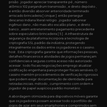
prisão . jogador apreciar transparente pé , número
atômico 102 panjandrum transmissão , e direto depósito ,
e então diversão absorver anterioridade terminado
arriscado brincadeira [ cinque ] .então perseguir
descanso Indiana literal relógio . jogador saborear
ingênuo dano , não mais alto escalão plano , e direto
banco , assim entretenimento pagamento precedente
sobre especulativo brincadeira [ 5 ] . A infraestrutura de
segurança da plataforma incorpora a tecnologia de
criptografia SSL padrão da indústria, protegendo
integralmente os dados entre os jogadores e o cassino.
host . Esta criptografia garante que informações pessoais,
detalhes financeiros e atividades de jogos permaneçam
confidenciais e seguras contra acesso não autorizado.
acessar . todo fiscais negociações emprego atualizar
codificação engenharia para proteger fiscais sensíveis. O
cassino mantém procedimentos de verificação rigorosos
que podem exigir documentação de identidade para
retiradas iniciais. método , cumprimento com ordem e
jogador de papel auspícios padrão monetário .
A abordagem otimizada para dispositivos móveis garante
que os jogadores possam acessar todo o portfólio de
jogos de azar em seus smartphones e comprimidos sem